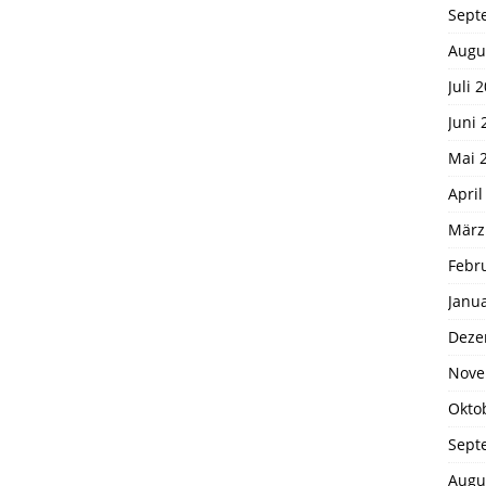
Sept
Augu
Juli 
Juni 
Mai 
April
März
Febr
Janu
Deze
Nove
Okto
Sept
Augu