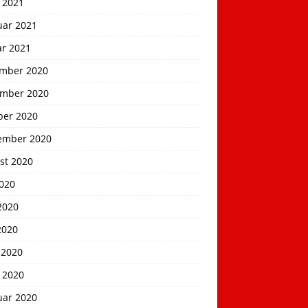
 2021
uar 2021
ar 2021
mber 2020
mber 2020
ber 2020
ember 2020
st 2020
2020
2020
2020
 2020
 2020
uar 2020