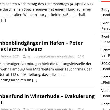
 Am späten Nachmittag des Ostersonntags (4. April 2021)
e durch einen Spaziergänger mit einem Hund auf einer
Zeuge
elle der alten Wilhelmsburger Reichstraße oberhalb
Hamb
s
[…]
Große
Pers
Zwei 
Einsa
benblindgänger im Hafen – Peter
es letzter Einsatz
Schr
der 
. Februar 2021
hamburgerallgemeinerundschau
0
300.
 Am heutigen Vormittag erhielt die Rettungsleitstelle der
Hamb
rwehr Hamburg von Mitarbeitern einer Tauchfirma über
otruf 112 die Mitteilung, dass diese bei
Somm
ierungsarbeiten im
[…]
„Pfef
Vors
benfund in Winterhude – Evakuierung
Hamm
ft
Rech
läng
. Februar 2019
hamburgerallgemeinerundschau
0