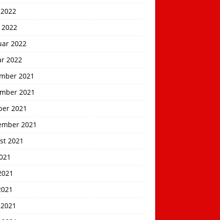
 2022
 2022
uar 2022
ar 2022
mber 2021
mber 2021
ber 2021
ember 2021
st 2021
2021
2021
2021
 2021