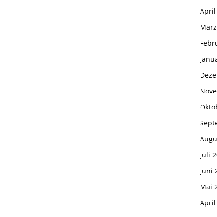
April
März
Febr
Janu
Deze
Nove
Okto
Sept
Augu
Juli 
Juni 
Mai 
April