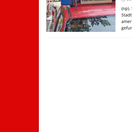
(np).
Stad
amer
gefun