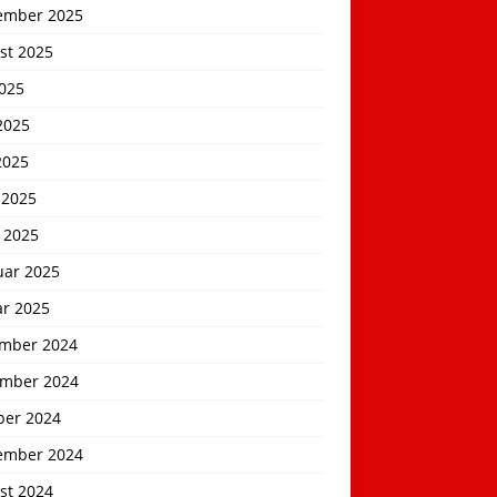
ember 2025
st 2025
2025
2025
2025
 2025
 2025
uar 2025
ar 2025
mber 2024
mber 2024
ber 2024
ember 2024
st 2024