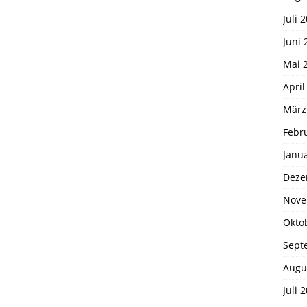
Juli 
Juni 
Mai 
April
März
Febr
Janu
Deze
Nove
Okto
Sept
Augu
Juli 