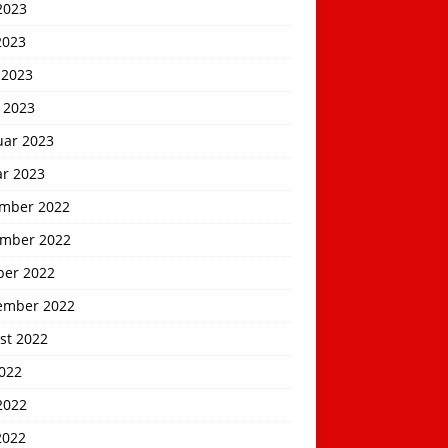
2023
2023
 2023
 2023
uar 2023
ar 2023
mber 2022
mber 2022
ber 2022
ember 2022
st 2022
2022
2022
2022