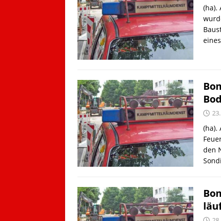
(ha).
wurd
Baust
eine
Bom
Bod
23
(ha).
Feue
den N
Sond
Bom
läu
28