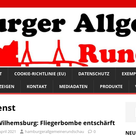
T
COOKIE-RICHTLINIE (EU)
DATENSCHUTZ
EXEMP
ZEIGEN
KONTAKT
MEDIADATEN
PRODUKTE
enst
Wilhemsburg: Fliegerbombe entschärft
April 2021
hamburgerallgemeinerundschau
0
NEU