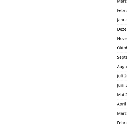
März
Febr
Janu
Deze
Nove
Okto
Sept
Augu
Juli 
Juni 
Mai 
April
März
Febr