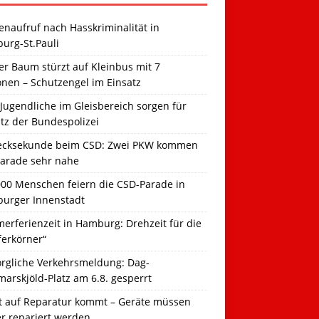
naufruf nach Hasskriminalität in
urg-St.Pauli
r Baum stürzt auf Kleinbus mit 7
onen – Schutzengel im Einsatz
Jugendliche im Gleisbereich sorgen für
tz der Bundespolizei
ecksekunde beim CSD: Zwei PKW kommen
Parade sehr nahe
000 Menschen feiern die CSD-Parade in
urger Innenstadt
erferienzeit in Hamburg: Drehzeit für die
ferkörner“
orgliche Verkehrsmeldung: Dag-
arskjöld-Platz am 6.8. gesperrt
t auf Reparatur kommt – Geräte müssen
er repariert werden