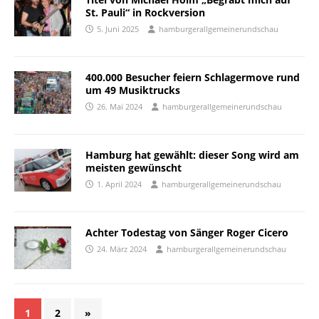
St. Pauli“ in Rockversion
5. Juni 2025
hamburgerallgemeinerundschau
400.000 Besucher feiern Schlagermove rund
um 49 Musiktrucks
26. Mai 2024
hamburgerallgemeinerundschau
Hamburg hat gewählt: dieser Song wird am
meisten gewünscht
1. April 2024
hamburgerallgemeinerundschau
Achter Todestag von Sänger Roger Cicero
24. März 2024
hamburgerallgemeinerundschau
1
2
»