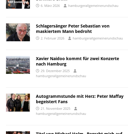
6. März 2026
hamburgerallgemeinerundschau
Schlagersänger Peter Sebastian von
maskiertem Mann bedroht
2. Februar 2026
hamburgerallgemeinerundschau
Xavier Naidoo kommt für zwei Konzerte
nach Hamburg
29. Dezember 2025
hamburgerallgemeinerundschau
Autogrammstunde mit Herz: Peter Maffay
begeistert Fans
21. November 2025
hamburgerallgemeinerundschau
Titel von Michael Holm „Begrabt mich auf