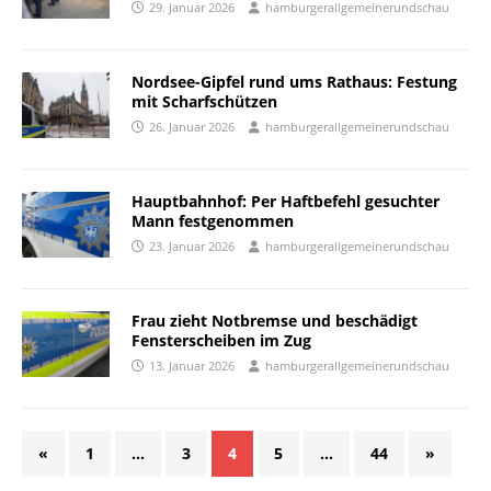
29. Januar 2026
hamburgerallgemeinerundschau
Nordsee-Gipfel rund ums Rathaus: Festung
mit Scharfschützen
26. Januar 2026
hamburgerallgemeinerundschau
Hauptbahnhof: Per Haftbefehl gesuchter
Mann festgenommen
23. Januar 2026
hamburgerallgemeinerundschau
Frau zieht Notbremse und beschädigt
Fensterscheiben im Zug
13. Januar 2026
hamburgerallgemeinerundschau
«
1
…
3
4
5
…
44
»