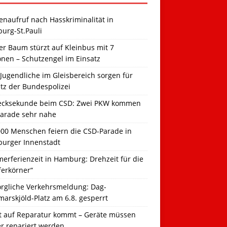
naufruf nach Hasskriminalität in
urg-St.Pauli
r Baum stürzt auf Kleinbus mit 7
onen – Schutzengel im Einsatz
Jugendliche im Gleisbereich sorgen für
tz der Bundespolizei
ecksekunde beim CSD: Zwei PKW kommen
Parade sehr nahe
000 Menschen feiern die CSD-Parade in
urger Innenstadt
erferienzeit in Hamburg: Drehzeit für die
ferkörner“
orgliche Verkehrsmeldung: Dag-
arskjöld-Platz am 6.8. gesperrt
t auf Reparatur kommt – Geräte müssen
er repariert werden