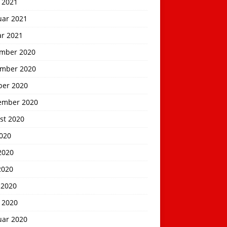
 2021
uar 2021
ar 2021
mber 2020
mber 2020
ber 2020
ember 2020
st 2020
2020
2020
2020
 2020
 2020
uar 2020