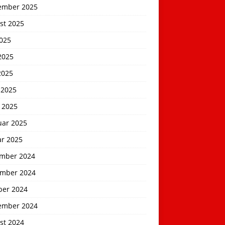
ember 2025
st 2025
2025
2025
2025
 2025
 2025
uar 2025
ar 2025
mber 2024
mber 2024
ber 2024
ember 2024
st 2024