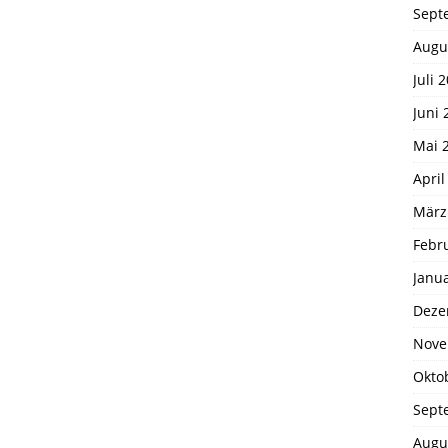
Sept
Augu
Juli 
Juni 
Mai 
April
März
Febr
Janu
Deze
Nove
Okto
Sept
Augu