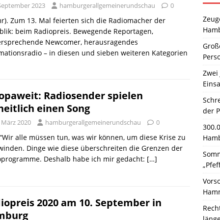
 September 2023
hamburgerallgemeinerundschau
0
Zeuge
r). Zum 13. Mal feierten sich die Radiomacher der
Hamb
blik: beim Radiopreis. Bewegende Reportagen,
versprechende Newcomer, herausragendes
Große
mationsradio – in diesen und sieben weiteren Kategorien
Pers
Zwei 
Einsa
opaweit: Radiosender spielen
Schr
heitlich einen Song
der 
. März 2020
hamburgerallgemeinerundschau
0
300.
 “Wir alle müssen tun, was wir können, um diese Krise zu
Hamb
inden. Dinge wie diese überschreiten die Grenzen der
Somm
oprogramme. Deshalb habe ich mir gedacht:
[…]
„Pfef
Vors
Hamm
iopreis 2020 am 10. September in
Rech
mburg
läng