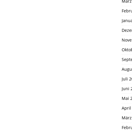
März
Febr
Janu
Deze
Nove
Okto
Sept
Augu
Juli 
Juni 
Mai 
April
März
Febr