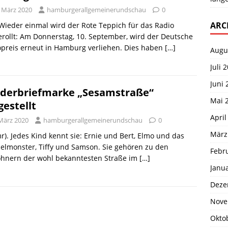
. März 2020
hamburgerallgemeinerundschau
0
ARC
 Wieder einmal wird der Rote Teppich für das Radio
rollt: Am Donnerstag, 10. September, wird der Deutsche
preis erneut in Hamburg verliehen. Dies haben
[…]
Augu
Juli 
Juni 
derbriefmarke „Sesamstraße“
Mai 
gestellt
April
 März 2020
hamburgerallgemeinerundschau
0
März
r). Jedes Kind kennt sie: Ernie und Bert, Elmo und das
lmonster, Tiffy und Samson. Sie gehören zu den
Febr
hnern der wohl bekanntesten Straße im
[…]
Janu
Deze
Nove
Okto