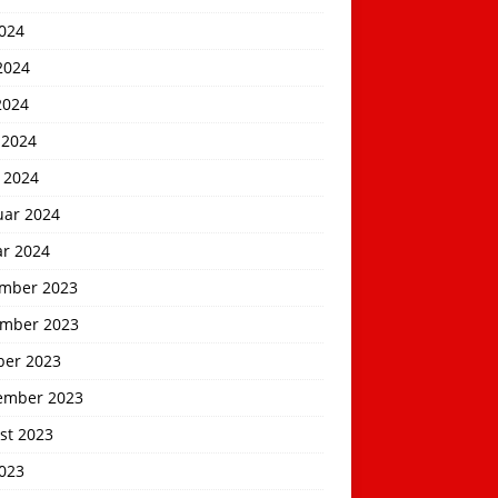
2024
2024
2024
 2024
 2024
uar 2024
ar 2024
mber 2023
mber 2023
ber 2023
ember 2023
st 2023
2023