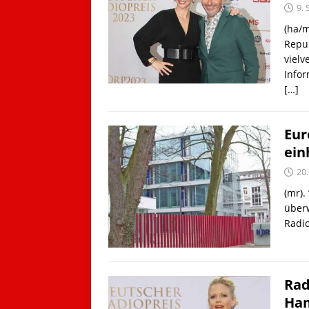
9.
(ha/m
Repu
viel
Infor
[…]
Eur
ein
20
(mr).
überw
Radi
Rad
Ha