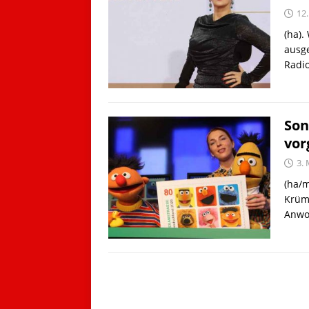
12
(ha).
ausge
Radio
Son
vor
3.
(ha/m
Krüme
Anwo