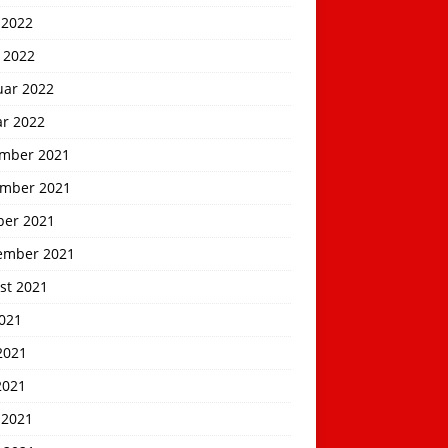
 2022
 2022
uar 2022
ar 2022
mber 2021
mber 2021
ber 2021
ember 2021
st 2021
2021
2021
2021
 2021