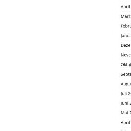
April
März
Febr
Janu
Deze
Nove
Okto
Sept
Augu
Juli 
Juni 
Mai 
April