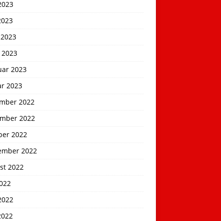
2023
2023
 2023
 2023
uar 2023
ar 2023
mber 2022
mber 2022
ber 2022
ember 2022
st 2022
2022
2022
2022