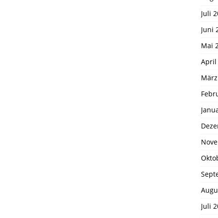
Juli 
Juni 
Mai 
April
März
Febr
Janu
Deze
Nove
Okto
Sept
Augu
Juli 