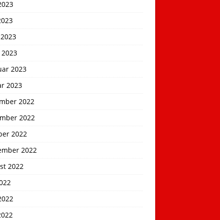
2023
2023
 2023
 2023
uar 2023
ar 2023
mber 2022
mber 2022
ber 2022
ember 2022
st 2022
2022
2022
2022