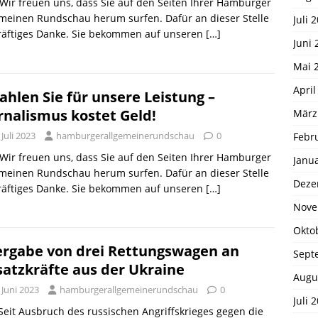
 Wir freuen uns, dass Sie auf den Seiten Ihrer Hamburger
meinen Rundschau herum surfen. Dafür an dieser Stelle
Juli 
kräftiges Danke. Sie bekommen auf unseren
[…]
Juni 
Mai 
April
ahlen Sie für unsere Leistung –
rnalismus kostet Geld!
März
 Juli 2023
hamburgerallgemeinerundschau
0
Febr
 Wir freuen uns, dass Sie auf den Seiten Ihrer Hamburger
Janu
meinen Rundschau herum surfen. Dafür an dieser Stelle
Deze
kräftiges Danke. Sie bekommen auf unseren
[…]
Nove
Okto
rgabe von drei Rettungswagen an
Sept
satzkräfte aus der Ukraine
Augu
 Juni 2023
hamburgerallgemeinerundschau
0
Juli 
 Seit Ausbruch des russischen Angriffskrieges gegen die