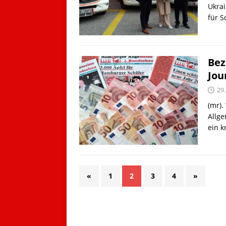
Ukra
für S
Bez
Jou
29.
(mr).
Allge
ein 
«
1
2
3
4
»