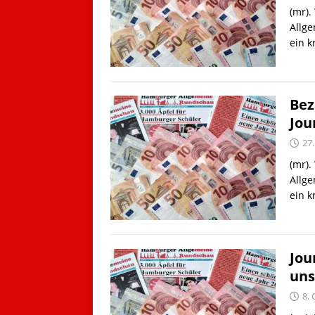
(mr).
Allge
ein 
Bez
Jou
27
(mr).
Allge
ein 
Jou
uns
8.