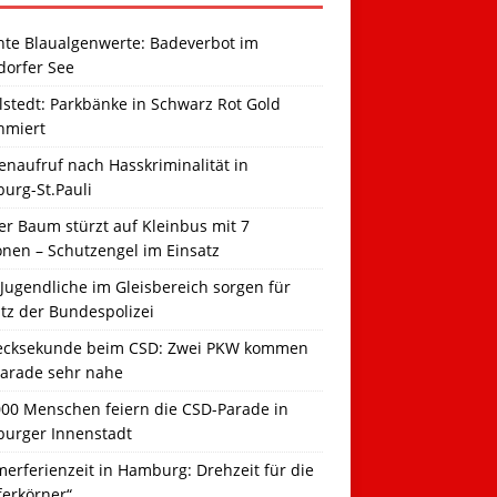
hte Blaualgenwerte: Badeverbot im
dorfer See
llstedt: Parkbänke in Schwarz Rot Gold
hmiert
naufruf nach Hasskriminalität in
urg-St.Pauli
r Baum stürzt auf Kleinbus mit 7
onen – Schutzengel im Einsatz
Jugendliche im Gleisbereich sorgen für
tz der Bundespolizei
ecksekunde beim CSD: Zwei PKW kommen
Parade sehr nahe
000 Menschen feiern die CSD-Parade in
urger Innenstadt
erferienzeit in Hamburg: Drehzeit für die
ferkörner“