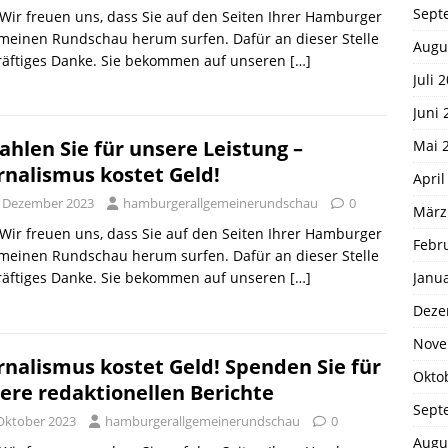
Sept
 Wir freuen uns, dass Sie auf den Seiten Ihrer Hamburger
meinen Rundschau herum surfen. Dafür an dieser Stelle
Augu
kräftiges Danke. Sie bekommen auf unseren
[…]
Juli 
Juni 
ahlen Sie für unsere Leistung –
Mai 
rnalismus kostet Geld!
April
. Dezember 2023
hamburgerallgemeinerundschau
0
März
 Wir freuen uns, dass Sie auf den Seiten Ihrer Hamburger
Febr
meinen Rundschau herum surfen. Dafür an dieser Stelle
Janu
kräftiges Danke. Sie bekommen auf unseren
[…]
Deze
Nove
rnalismus kostet Geld! Spenden Sie für
Okto
ere redaktionellen Berichte
Sept
 Oktober 2023
hamburgerallgemeinerundschau
0
Augu