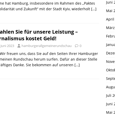
Juni 
ine hat Hamburg, insbesondere im Rahmen des „Paktes
olidarität und Zukunft“ mit der Stadt Kyiv, wiederholt
[…]
Mai 
April
März
ahlen Sie für unsere Leistung –
Febr
rnalismus kostet Geld!
Janu
 Juni 2023
hamburgerallgemeinerundschau
0
Deze
 Wir freuen uns, dass Sie auf den Seiten Ihrer Hamburger
meinen Rundschau herum surfen. Dafür an dieser Stelle
Nove
kräftiges Danke. Sie bekommen auf unseren
[…]
Okto
Sept
Augu
Juli 
Juni 
Mai 