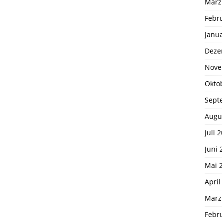
März
Febr
Janu
Deze
Nove
Okto
Sept
Augu
Juli 
Juni 
Mai 
April
März
Febr