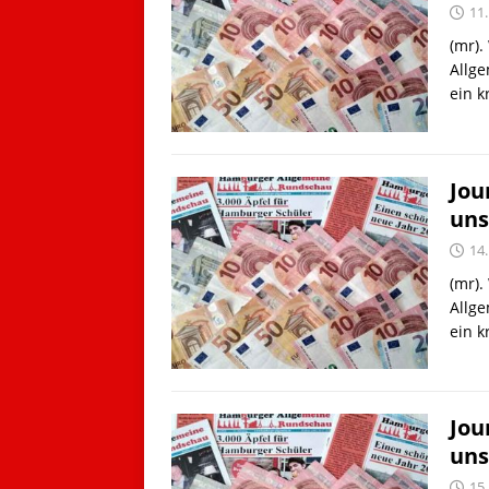
11
(mr).
Allge
ein 
Jou
uns
14.
(mr).
Allge
ein 
Jou
uns
15