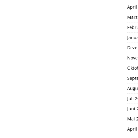
April
März
Febr
Janu
Deze
Nove
Okto
Sept
Augu
Juli 
Juni 
Mai 
April