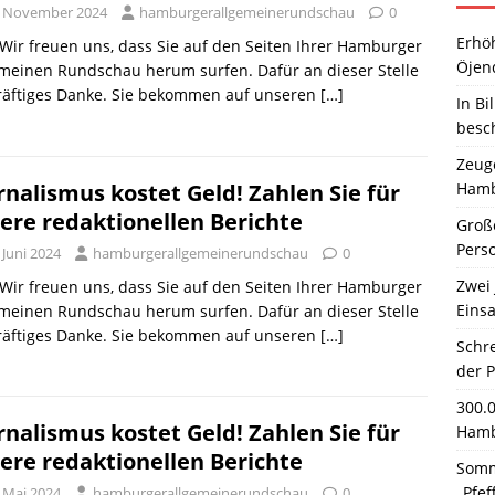
. November 2024
hamburgerallgemeinerundschau
0
Erhö
 Wir freuen uns, dass Sie auf den Seiten Ihrer Hamburger
Öjen
meinen Rundschau herum surfen. Dafür an dieser Stelle
kräftiges Danke. Sie bekommen auf unseren
[…]
In Bi
besc
Zeuge
Hamb
rnalismus kostet Geld! Zahlen Sie für
ere redaktionellen Berichte
Große
Pers
 Juni 2024
hamburgerallgemeinerundschau
0
Zwei 
 Wir freuen uns, dass Sie auf den Seiten Ihrer Hamburger
Einsa
meinen Rundschau herum surfen. Dafür an dieser Stelle
kräftiges Danke. Sie bekommen auf unseren
[…]
Schr
der 
300.
rnalismus kostet Geld! Zahlen Sie für
Hamb
ere redaktionellen Berichte
Somm
„Pfef
. Mai 2024
hamburgerallgemeinerundschau
0