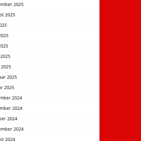
ember 2025
st 2025
2025
2025
2025
 2025
 2025
uar 2025
ar 2025
mber 2024
mber 2024
ber 2024
ember 2024
st 2024