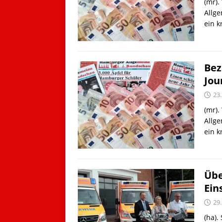
(mr).
Allge
ein 
Bez
Jou
23.
(mr).
Allge
ein 
Übe
Ein
29.
(ha).