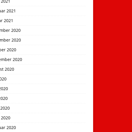
 2021
uar 2021
ar 2021
mber 2020
mber 2020
ber 2020
ember 2020
st 2020
2020
2020
2020
 2020
 2020
uar 2020