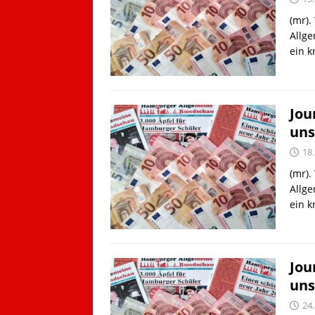
(mr).
Allge
ein 
Jou
uns
18
(mr).
Allge
ein 
Jou
uns
24.