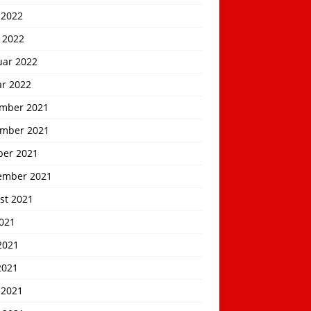
 2022
 2022
uar 2022
ar 2022
mber 2021
mber 2021
ber 2021
ember 2021
st 2021
2021
2021
2021
 2021