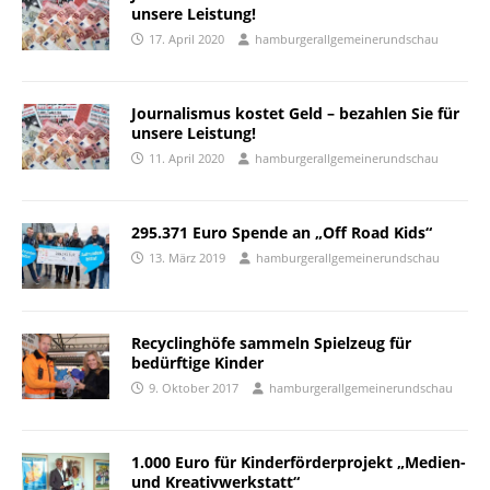
unsere Leistung!
17. April 2020
hamburgerallgemeinerundschau
Journalismus kostet Geld – bezahlen Sie für
unsere Leistung!
11. April 2020
hamburgerallgemeinerundschau
295.371 Euro Spende an „Off Road Kids“
13. März 2019
hamburgerallgemeinerundschau
Recyclinghöfe sammeln Spielzeug für
bedürftige Kinder
9. Oktober 2017
hamburgerallgemeinerundschau
1.000 Euro für Kinderförderprojekt „Medien-
und Kreativwerkstatt“