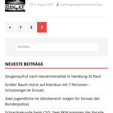
9. August 2017
hamburgerallgemeinerundschau
«
1
2
3
NEUESTE BEITRÄGE
Zeugenaufruf nach Hasskriminalität in Hamburg-St.Pauli
Großer Baum stürzt auf Kleinbus mit 7 Personen –
Schutzengel im Einsatz
Zwei Jugendliche im Gleisbereich sorgen für Einsatz der
Bundespolizei
Schrecksekunde beim CSD: Zwei PKW kommen der Parade