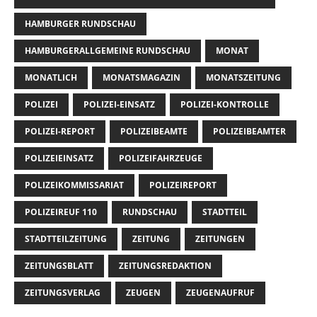
HAMBURGER RUNDSCHAU
HAMBURGERALLGEMEINE RUNDSCHAU
MONAT
MONATLICH
MONATSMAGAZIN
MONATSZEITUNG
POLIZEI
POLIZEI-EINSATZ
POLIZEI-KONTROLLE
POLIZEI-REPORT
POLIZEIBEAMTE
POLIZEIBEAMTER
POLIZEIEINSATZ
POLIZEIFAHRZEUGE
POLIZEIKOMMISSARIAT
POLIZEIREPORT
POLIZEIREUF 110
RUNDSCHAU
STADTTEIL
STADTTEILZEITUNG
ZEITUNG
ZEITUNGEN
ZEITUNGSBLATT
ZEITUNGSREDAKTION
ZEITUNGSVERLAG
ZEUGEN
ZEUGENAUFRUF