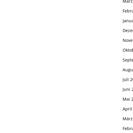
März
Febr
Janu
Deze
Nove
Okto
Sept
Augu
Juli 
Juni 
Mai 
April
März
Febr