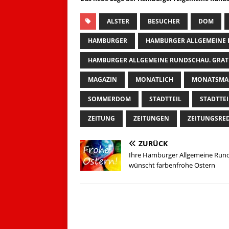
ALSTER
BESUCHER
DOM
HAMBURGER
HAMBURGER ALLGEMEINE
HAMBURGER ALLGEMEINE RUNDSCHAU. GRAT
MAGAZIN
MONATLICH
MONATSMA
SOMMERDOM
STADTTEIL
STADTTE
ZEITUNG
ZEITUNGEN
ZEITUNGSRE
ZURÜCK
Ihre Hamburger Allgemeine Run
wünscht farbenfrohe Ostern