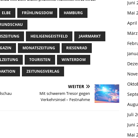
Juni 
Mai 
ELBE
FRÜHLINGSDOM
HAMBURG
April
 RUNDSCHAU
März
ISZEITUNG
HEILIGENGEISTFELD
JAHRMARKT
Febr
GAZIN
MONATSZEITUNG
RIESENRAD
Janu
ILZEITUNG
TOURISTEN
WINTERDOM
Deze
DAKTION
ZEITUNGSVERLAG
Nove
Okto
WEITER
dschau
Mit schwerem Tresor gegen
Sept
Verkehrsinsel – Festnahme
Augu
Juli 
Juni 
Mai 