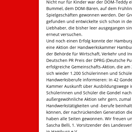
Nicht nur für Kinder war der DOM-Teddy e
Bummel, dem DOM-Bären, auf dem Frühling
Spielgeschäften gewonnen werden. Der Groß
gefunden und entwickelte sich schon in de
Liebhaber, die bisher leer ausgegangen s
erneut versuchen.
Und noch einen Erfolg konnte der Hamburg
eine Aktion der Handwerkskammer Hamburg
der Behörde für Wirtschaft, Verkehr und In
Deutschen PR Preis der DPRG (Deutsche Publ
erfolgreiche Gemeinschafts-Aktion, die am 
sich wieder 1.200 Schülerinnen und Schüle
Handwerksberufe informieren: In 42 Gonde
Kammer Auskunft über Ausbildungswege i
Schülerinnen und Schüler die Gondel nach
außergewöhnliche Aktion sehr gern, zumal 
Handwerkstätigkeiten und -berufe beinhal
können, der nachrückenden Generation di
haben alle Seiten gewonnen. Wir freuen uns
Sascha Belli, 1. Vorsitzender des Landes
in Hamburg e.V.