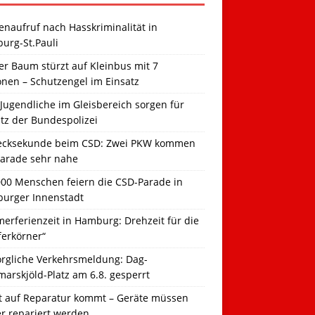
naufruf nach Hasskriminalität in
urg-St.Pauli
r Baum stürzt auf Kleinbus mit 7
onen – Schutzengel im Einsatz
Jugendliche im Gleisbereich sorgen für
tz der Bundespolizei
ecksekunde beim CSD: Zwei PKW kommen
Parade sehr nahe
000 Menschen feiern die CSD-Parade in
urger Innenstadt
erferienzeit in Hamburg: Drehzeit für die
ferkörner“
orgliche Verkehrsmeldung: Dag-
arskjöld-Platz am 6.8. gesperrt
t auf Reparatur kommt – Geräte müssen
er repariert werden