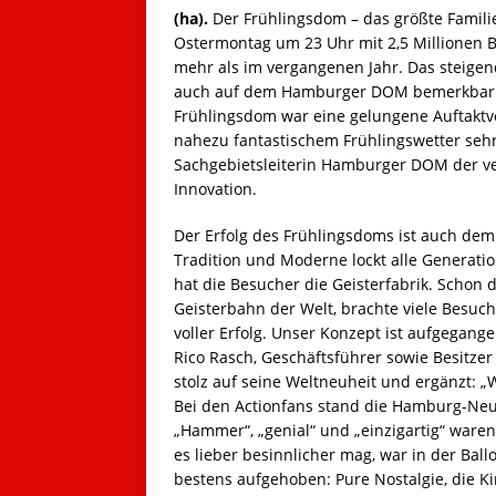
(ha).
Der Frühlingsdom – das größte Famili
Ostermontag um 23 Uhr mit 2,5 Millionen 
mehr als im vergangenen Jahr. Das steige
auch auf dem Hamburger DOM bemerkbar. 
Frühlingsdom war eine gelungene Auftakt
nahezu fantastischem Frühlingswetter sehr
Sachgebietsleiterin Hamburger DOM der ve
Innovation.
Der Erfolg des Frühlingsdoms ist auch de
Tradition und Moderne lockt alle Genera
hat die Besucher die Geisterfabrik. Schon 
Geisterbahn der Welt, brachte viele Besuc
voller Erfolg. Unser Konzept ist aufgegangen
Rico Rasch, Geschäftsführer sowie Besitzer
stolz auf seine Weltneuheit und ergänzt: 
Bei den Actionfans stand die Hamburg-Neuh
„Hammer“, „genial“ und „einzigartig“ ware
es lieber besinnlicher mag, war in der Bal
bestens aufgehoben: Pure Nostalgie, die K