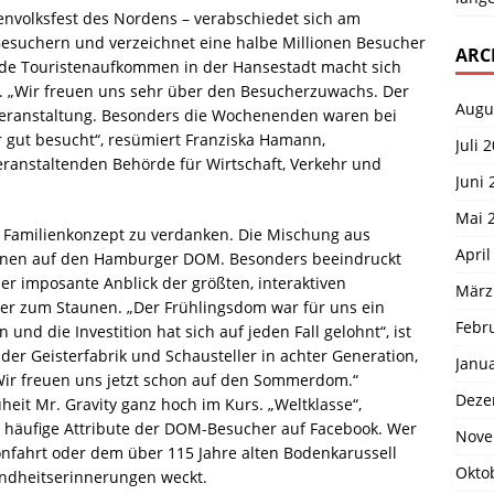
envolksfest des Nordens – verabschiedet sich am
Besuchern und verzeichnet eine halbe Millionen Besucher
ARC
nde Touristenaufkommen in der Hansestadt macht sich
„Wir freuen uns sehr über den Besucherzuwachs. Der
Augu
veranstaltung. Besonders die Wochenenden waren bei
 gut besucht“, resümiert Franziska Hamann,
Juli 
ranstaltenden Behörde für Wirtschaft, Verkehr und
Juni 
Mai 
m Familienkonzept zu verdanken. Die Mischung aus
April
tionen auf den Hamburger DOM. Besonders beeindruckt
der imposante Anblick der größten, interaktiven
März
her zum Staunen. „Der Frühlingsdom war für uns ein
Febr
 und die Investition hat sich auf jeden Fall gelohnt“, ist
 der Geisterfabrik und Schausteller in achter Generation,
Janu
„Wir freuen uns jetzt schon auf den Sommerdom.“
Deze
eit Mr. Gravity ganz hoch im Kurs. „Weltklasse“,
n häufige Attribute der DOM-Besucher auf Facebook. Wer
Nove
lonfahrt oder dem über 115 Jahre alten Bodenkarussell
Okto
indheitserinnerungen weckt.