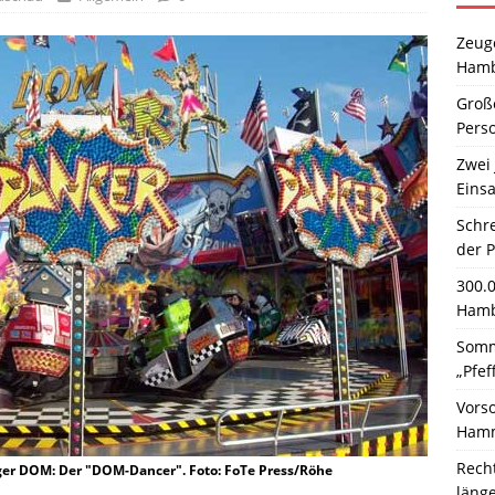
Zeuge
Hamb
Große
Pers
Zwei 
Einsa
Schr
der 
300.
Hamb
Somm
„Pfef
Vors
Hamm
Rech
er DOM: Der "DOM-Dancer". Foto: FoTe Press/Röhe
läng