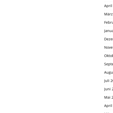
April
März
Febr
Janu
Deze
Nove
Okto
Sept
Augu
Juli 
Juni 
Mai 
April