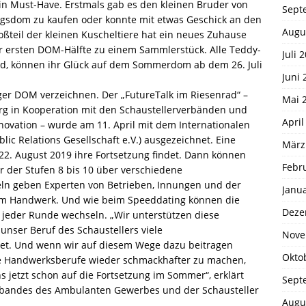
in Must-Have. Erstmals gab es den kleinen Bruder von
Sept
sdom zu kaufen oder konnte mit etwas Geschick an den
Augu
teil der kleinen Kuscheltiere hat ein neues Zuhause
r ersten DOM-Hälfte zu einem Sammlerstück. Alle Teddy-
Juli 
ind, können ihr Glück auf dem Sommerdom ab dem 26. Juli
Juni 
er DOM verzeichnen. Der „FutureTalk im Riesenrad“ –
Mai 
 in Kooperation mit den Schaustellerverbänden und
April
novation – wurde am 11. April mit dem Internationalen
ic Relations Gesellschaft e.V.) ausgezeichnet. Eine
März
22. August 2019 ihre Fortsetzung findet. Dann können
Febr
r der Stufen 8 bis 10 über verschiedene
ln geben Experten von Betrieben, Innungen und der
Janu
m Handwerk. Und wie beim Speeddating können die
Deze
 jeder Runde wechseln. „Wir unterstützen diese
unser Beruf des Schaustellers viele
Nove
tet. Und wenn wir auf diesem Wege dazu beitragen
Okto
e Handwerksberufe wieder schmackhafter zu machen,
 jetzt schon auf die Fortsetzung im Sommer“, erklärt
Sept
verbandes des Ambulanten Gewerbes und der Schausteller
Augu