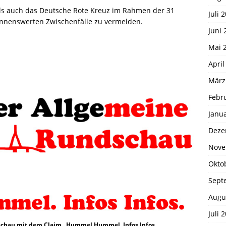
als auch das Deutsche Rote Kreuz im Rahmen der 31
Juli 
nnenswerten Zwischenfälle zu vermelden.
Juni 
Mai 
April
März
Febr
Janu
Deze
Nove
Okto
Sept
Augu
Juli 
chau mit dem Claim „Hummel Hummel. Infos Infos.