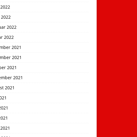
 2022
 2022
uar 2022
ar 2022
mber 2021
mber 2021
ber 2021
ember 2021
st 2021
2021
2021
2021
 2021