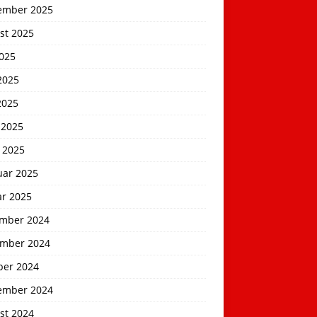
ember 2025
st 2025
2025
2025
2025
 2025
 2025
uar 2025
ar 2025
mber 2024
mber 2024
ber 2024
ember 2024
st 2024