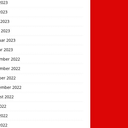
2023
2023
 2023
 2023
uar 2023
ar 2023
mber 2022
mber 2022
ber 2022
ember 2022
st 2022
2022
2022
2022