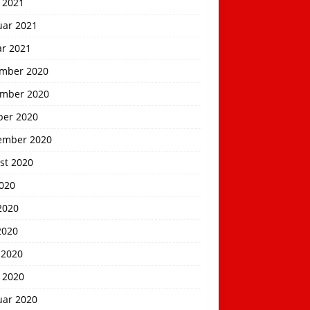
 2021
uar 2021
ar 2021
mber 2020
mber 2020
ber 2020
ember 2020
st 2020
2020
2020
2020
 2020
 2020
uar 2020