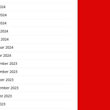
2024
2024
2024
 2024
 2024
uar 2024
ar 2024
mber 2023
mber 2023
ber 2023
ember 2023
st 2023
2023