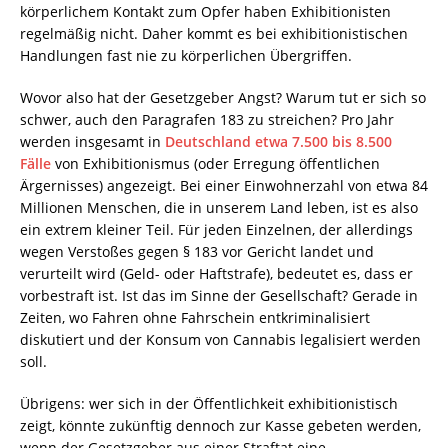
körperlichem Kontakt zum Opfer haben Exhibitionisten
regelmäßig nicht. Daher kommt es bei exhibitionistischen
Handlungen fast nie zu körperlichen Übergriffen.
Wovor also hat der Gesetzgeber Angst? Warum tut er sich so
schwer, auch den Paragrafen 183 zu streichen? Pro Jahr
werden insgesamt in
Deutschland etwa 7.500 bis 8.500
Fälle
von Exhibitionismus (oder Erregung öffentlichen
Ärgernisses) angezeigt. Bei einer Einwohnerzahl von etwa 84
Millionen Menschen, die in unserem Land leben, ist es also
ein extrem kleiner Teil. Für jeden Einzelnen, der allerdings
wegen Verstoßes gegen § 183 vor Gericht landet und
verurteilt wird (Geld- oder Haftstrafe), bedeutet es, dass er
vorbestraft ist. Ist das im Sinne der Gesellschaft? Gerade in
Zeiten, wo Fahren ohne Fahrschein entkriminalisiert
diskutiert und der Konsum von Cannabis legalisiert werden
soll.
Übrigens: wer sich in der Öffentlichkeit exhibitionistisch
zeigt, könnte zukünftig dennoch zur Kasse gebeten werden,
wenn der Gesetzgeber aus einer Straftat eine