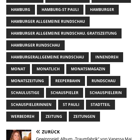
HAMBURG
HAMBURG-ST PAULI
HAMBURGER
HAMBURGER ALLGEMEINE RUNDSCHAU
HAMBURGER ALLGEMEINE RUNDSCHAU. GRATISZEITUNG
HAMBURGER RUNDSCHAU
HAMBURGERALLGEMEINE RUNDSCHAU
INNENDREH
MONAT
MONATLICH
MONATSMAGAZIN
MONATSZEITUNG
REEPERBAHN
RUNDSCHAU
SCHAULUSTIGE
SCHAUSPIELER
SCHAUSPIELERIN
SCHAUSPIELERINNEN
ST PAULI
STADTTEIL
WERBEDREH
ZEITUNG
ZEITUNGEN
ZURÜCK
Gewinnspiel: Album „Traumfabrik“ von Vanessa Mai