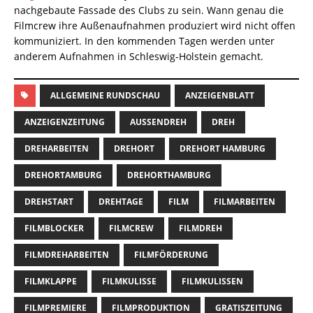
nachgebaute Fassade des Clubs zu sein. Wann genau die
Filmcrew ihre Außenaufnahmen produziert wird nicht offen
kommuniziert. In den kommenden Tagen werden unter
anderem Aufnahmen in Schleswig-Holstein gemacht.
ALLGEMEINE RUNDSCHAU
ANZEIGENBLATT
ANZEIGENZEITUNG
AUSSENDREH
DREH
DREHARBEITEN
DREHORT
DREHORT HAMBURG
DREHORTAMBURG
DREHORTHAMBURG
DREHSTART
DREHTAGE
FILM
FILMARBEITEN
FILMBLOCKER
FILMCREW
FILMDREH
FILMDREHARBEITEN
FILMFÖRDERUNG
FILMKLAPPE
FILMKULISSE
FILMKULISSEN
FILMPREMIERE
FILMPRODUKTION
GRATISZEITUNG