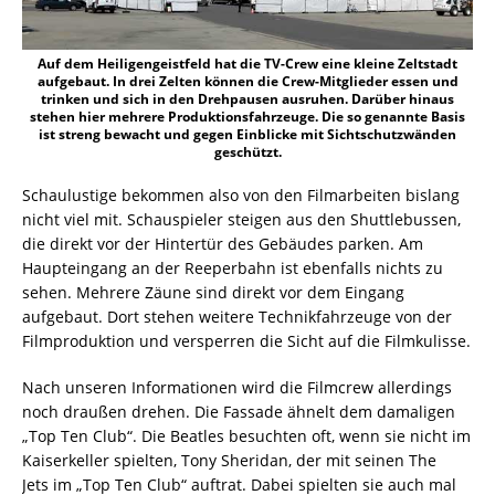
Auf dem Heiligengeistfeld hat die TV-Crew eine kleine Zeltstadt
aufgebaut. In drei Zelten können die Crew-Mitglieder essen und
trinken und sich in den Drehpausen ausruhen. Darüber hinaus
stehen hier mehrere Produktionsfahrzeuge. Die so genannte Basis
ist streng bewacht und gegen Einblicke mit Sichtschutzwänden
geschützt.
Schaulustige bekommen also von den Filmarbeiten bislang
nicht viel mit. Schauspieler steigen aus den Shuttlebussen,
die direkt vor der Hintertür des Gebäudes parken. Am
Haupteingang an der Reeperbahn ist ebenfalls nichts zu
sehen. Mehrere Zäune sind direkt vor dem Eingang
aufgebaut. Dort stehen weitere Technikfahrzeuge von der
Filmproduktion und versperren die Sicht auf die Filmkulisse.
Nach unseren Informationen wird die Filmcrew allerdings
noch draußen drehen. Die Fassade ähnelt dem damaligen
„Top Ten Club“. Die Beatles besuchten oft, wenn sie nicht im
Kaiserkeller spielten, Tony Sheridan, der mit seinen The
Jets im „Top Ten Club“ auftrat. Dabei spielten sie auch mal