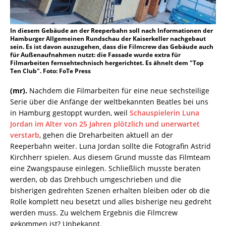
In diesem Gebäude an der Reeperbahn soll nach Informationen der
Hamburger Allgemeinen Rundschau der Kaiserkeller nachgebaut
sein. Es ist davon auszugehen, dass die Filmcrew das Gebäude auch
für Außenaufnahmen nutzt: die Fassade wurde extra für
Filmarbeiten fernsehtechnisch hergerichtet. Es ähnelt dem "Top
Ten Club". Foto: FoTe Press
(mr).
Nachdem die Filmarbeiten für eine neue sechsteilige
Serie über die Anfänge der weltbekannten Beatles bei uns
in Hamburg gestoppt wurden, weil
Schauspielerin Luna
Jordan im Alter von 25 Jahren plötzlich und unerwartet
verstarb
, gehen die Dreharbeiten aktuell an der
Reeperbahn weiter. Luna Jordan sollte die Fotografin Astrid
Kirchherr spielen. Aus diesem Grund musste das Filmteam
eine Zwangspause einlegen. Schließlich musste beraten
werden, ob das Drehbuch umgeschrieben und die
bisherigen gedrehten Szenen erhalten bleiben oder ob die
Rolle komplett neu besetzt und alles bisherige neu gedreht
werden muss. Zu welchem Ergebnis die Filmcrew
gekommen ist? Unbekannt.