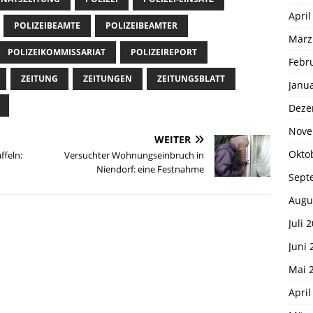
April
POLIZEIBEAMTE
POLIZEIBEAMTER
März
POLIZEIKOMMISSARIAT
POLIZEIREPORT
Febr
ZEITUNG
ZEITUNGEN
ZEITUNGSBLATT
Janu
Deze
Nove
WEITER
Okto
ffeln:
Versuchter Wohnungseinbruch in
Niendorf: eine Festnahme
Sept
Augu
Juli 
Juni 
Mai 
April