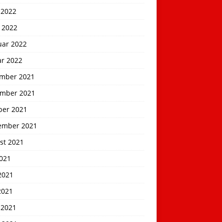
 2022
 2022
uar 2022
ar 2022
mber 2021
mber 2021
ber 2021
ember 2021
st 2021
2021
2021
2021
 2021