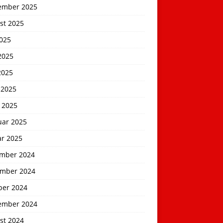
ember 2025
st 2025
2025
2025
2025
 2025
 2025
uar 2025
ar 2025
mber 2024
mber 2024
ber 2024
ember 2024
st 2024