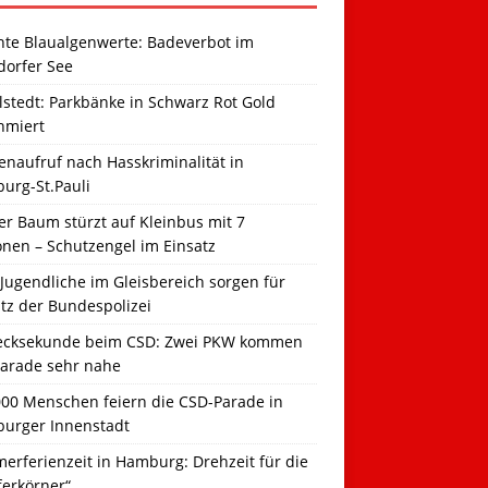
hte Blaualgenwerte: Badeverbot im
dorfer See
llstedt: Parkbänke in Schwarz Rot Gold
hmiert
naufruf nach Hasskriminalität in
urg-St.Pauli
r Baum stürzt auf Kleinbus mit 7
onen – Schutzengel im Einsatz
Jugendliche im Gleisbereich sorgen für
tz der Bundespolizei
ecksekunde beim CSD: Zwei PKW kommen
Parade sehr nahe
000 Menschen feiern die CSD-Parade in
urger Innenstadt
erferienzeit in Hamburg: Drehzeit für die
ferkörner“