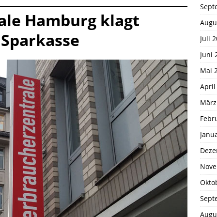
Sept
ale Hamburg klagt
Augu
 Sparkasse
Juli 
Juni 
Mai 
April
März
Febr
Janu
Deze
Nove
Okto
Sept
Augu