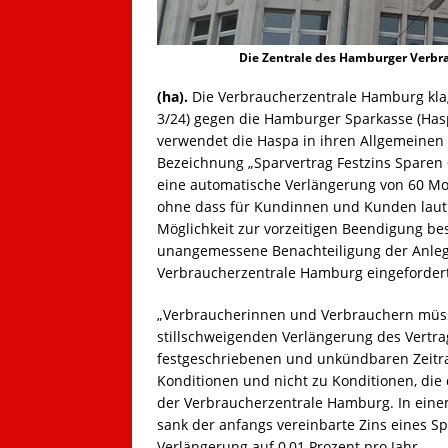
Die Zentrale des Hamburger Verbrau
(ha).
Die Verbraucherzentrale Hamburg kla
3/24) gegen die Hamburger Sparkasse (Hasp
verwendet die Haspa in ihren Allgemeinen
Bezeichnung „Sparvertrag Festzins Sparen 6
eine automatische Verlängerung von 60 Mo
ohne dass für Kundinnen und Kunden lau
Möglichkeit zur vorzeitigen Beendigung be
unangemessene Benachteiligung der Anlege
Verbraucherzentrale Hamburg eingefordert
„Verbraucherinnen und Verbrauchern müss
stillschweigenden Verlängerung des Vertrag
festgeschriebenen und unkündbaren Zeit
Konditionen und nicht zu Konditionen, die d
der Verbraucherzentrale Hamburg. In eine
sank der anfangs vereinbarte Zins eines Sp
Verlängerung auf 0,01 Prozent pro Jahr.