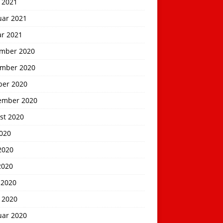
 2021
uar 2021
ar 2021
mber 2020
mber 2020
ber 2020
ember 2020
st 2020
2020
2020
2020
 2020
 2020
uar 2020