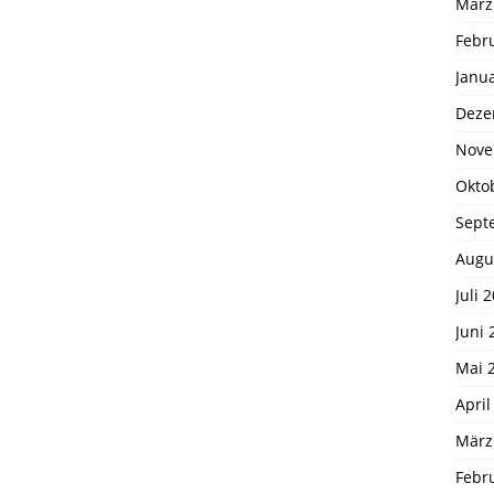
März
Febr
Janu
Deze
Nove
Okto
Sept
Augu
Juli 
Juni 
Mai 
April
März
Febr