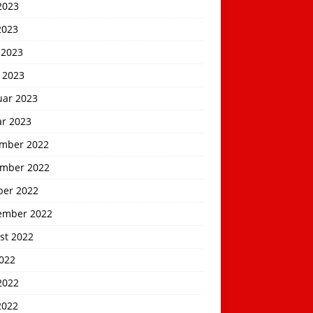
2023
2023
 2023
 2023
uar 2023
ar 2023
mber 2022
mber 2022
ber 2022
ember 2022
st 2022
2022
2022
2022