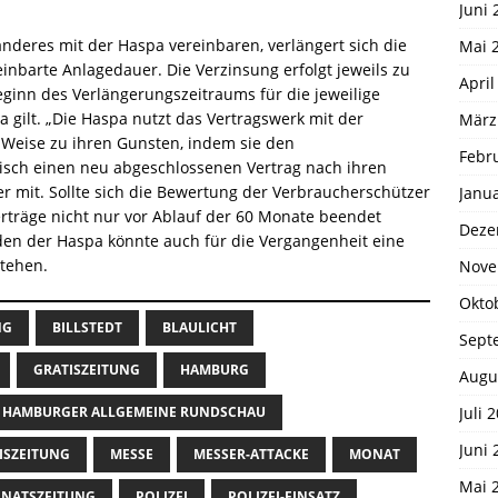
Juni 
deres mit der Haspa vereinbaren, verlängert sich die
Mai 
inbarte Anlagedauer. Die Verzinsung erfolgt jeweils zu
April
eginn des Verlängerungszeitraums für die jeweilige
gilt. „Die Haspa nutzt das Vertragswerk mit der
März
en Weise zu ihren Gunsten, indem sie den
Febr
sch einen neu abgeschlossenen Vertrag nach ihren
ter mit. Sollte sich die Bewertung der Verbraucherschützer
Janu
erträge nicht nur vor Ablauf der 60 Monate beendet
Deze
n der Haspa könnte auch für die Vergangenheit eine
tehen.
Nove
Okto
NG
BILLSTEDT
BLAULICHT
Sept
GRATISZEITUNG
HAMBURG
Augu
Juli 
HAMBURGER ALLGEMEINE RUNDSCHAU
Juni 
ISZEITUNG
MESSE
MESSER-ATTACKE
MONAT
Mai 
NATSZEITUNG
POLIZEI
POLIZEI-EINSATZ