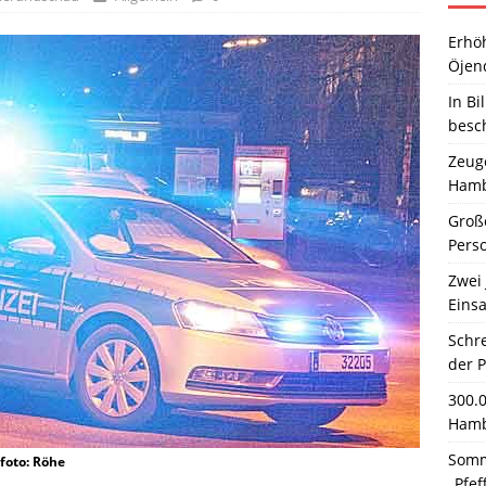
Erhö
Öjen
In Bi
besc
Zeuge
Hamb
Große
Pers
Zwei 
Einsa
Schr
der 
300.
Hamb
Somm
foto: Röhe
„Pfef