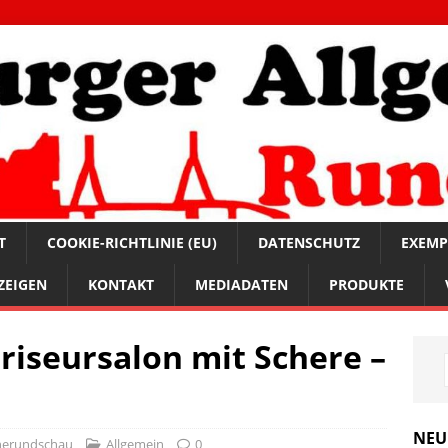
T
COOKIE-RICHTLINIE (EU)
DATENSCHUTZ
EXEMP
ZEIGEN
KONTAKT
MEDIADATEN
PRODUKTE
Friseursalon mit Schere –
NEU
nerundschau
Allgemein
0