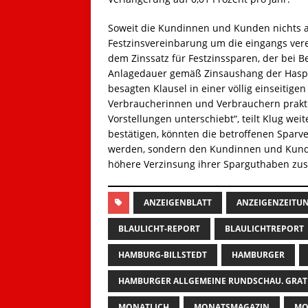
Soweit die Kundinnen und Kunden nichts an
Festzinsvereinbarung um die eingangs vere
dem Zinssatz für Festzinssparen, der bei B
Anlagedauer gemäß Zinsaushang der Haspa 
besagten Klausel in einer völlig einseitig
Verbraucherinnen und Verbrauchern prakti
Vorstellungen unterschiebt“, teilt Klug wei
bestätigen, könnten die betroffenen Sparv
werden, sondern den Kundinnen und Kunde
höhere Verzinsung ihrer Sparguthaben zus
ANZEIGENBLATT
ANZEIGENZEITU
BLAULICHT-REPORT
BLAULICHTREPORT
HAMBURG-BILLSTEDT
HAMBURGER
HAMBURGER ALLGEMEINE RUNDSCHAU. GRAT
MONATLICH
MONATSMAGAZIN
MO