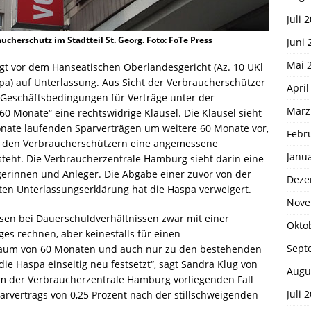
Juli 
cherschutz im Stadtteil St. Georg. Foto: FoTe Press
Juni 
Mai 
gt vor dem Hanseatischen Oberlandesgericht (Az. 10 UKl
a) auf Unterlassung. Aus Sicht der Verbraucherschützer
April
 Geschäftsbedingungen für Verträge unter der
März
0 Monate“ eine rechtswidrige Klausel. Die Klausel sieht
nate laufenden Sparverträgen um weitere 60 Monate vor,
Febr
t den Verbraucherschützern eine angemessene
Janu
steht. Die Verbraucherzentrale Hamburg sieht darin eine
rinnen und Anleger. Die Abgabe einer zuvor von der
Deze
en Unterlassungserklärung hat die Haspa verweigert.
Nove
en bei Dauerschuldverhältnissen zwar mit einer
Okto
es rechnen, aber keinesfalls für einen
Sept
raum von 60 Monaten und auch nur zu den bestehenden
ie Haspa einseitig neu festsetzt“, sagt Sandra Klug von
Augu
m der Verbraucherzentrale Hamburg vorliegenden Fall
Juli 
arvertrags von 0,25 Prozent nach der stillschweigenden