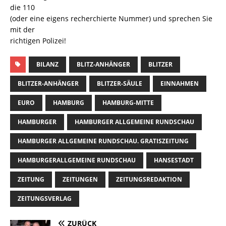
die 110
(oder eine eigens recherchierte Nummer) und sprechen Sie
mit der
richtigen Polizei!
BILANZ
BLITZ-ANHÄNGER
BLITZER
BLITZER-ANHÄNGER
BLITZER-SÄULE
EINNAHMEN
EURO
HAMBURG
HAMBURG-MITTE
HAMBURGER
HAMBURGER ALLGEMEINE RUNDSCHAU
HAMBURGER ALLGEMEINE RUNDSCHAU. GRATISZEITUNG
HAMBURGERALLGEMEINE RUNDSCHAU
HANSESTADT
ZEITUNG
ZEITUNGEN
ZEITUNGSREDAKTION
ZEITUNGSVERLAG
ZURÜCK