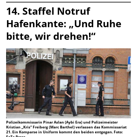
14. Staffel Notruf
Hafenkante: „Und Ruhe
bitte, wir drehen!“
Polizeikommissarin Pinar Aslan (Aybi Era) und Polizeimeister
Kristian „Kris“ Freiberg (Marc Barthel) verlassen das Kommissariat
21. Ein Komparse in Uniform kommt den beiden entgegen. Foto:
FoTe Press