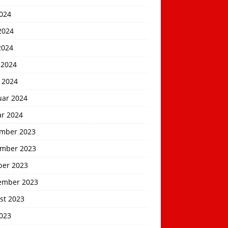
2024
2024
2024
 2024
 2024
uar 2024
ar 2024
mber 2023
mber 2023
ber 2023
ember 2023
st 2023
2023