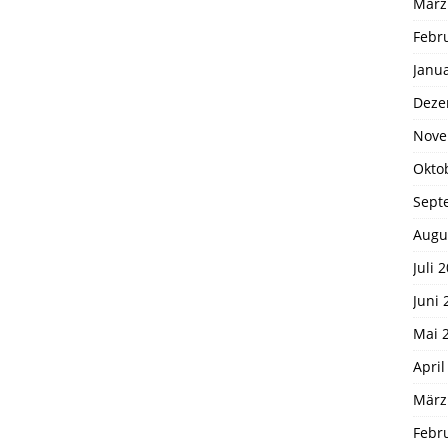
März
Febr
Janu
Deze
Nove
Okto
Sept
Augu
Juli 
Juni 
Mai 
April
März
Febr