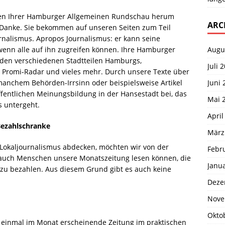
iten Ihrer Hamburger Allgemeinen Rundschau herum
ARC
es Danke. Sie bekommen auf unseren Seiten zum Teil
ournalismus. Apropos Journalismus: er kann seine
Augu
wenn alle auf ihn zugreifen können. Ihre Hamburger
 den verschiedenen Stadtteilen Hamburgs,
Juli 
 Promi-Radar und vieles mehr. Durch unsere Texte über
Juni 
manchem Behörden-Irrsinn oder beispielsweise Artikel
ffentlichen Meinungsbildung in der Hansestadt bei, das
Mai 
s untergeht.
April
ezahlschranke
März
Lokaljournalismus abdecken, möchten wir von der
Febr
uch Menschen unsere Monatszeitung lesen können, die
Janu
lt zu bezahlen. Aus diesem Grund gibt es auch keine
Deze
Nove
Okto
einmal im Monat erscheinende Zeitung im praktischen