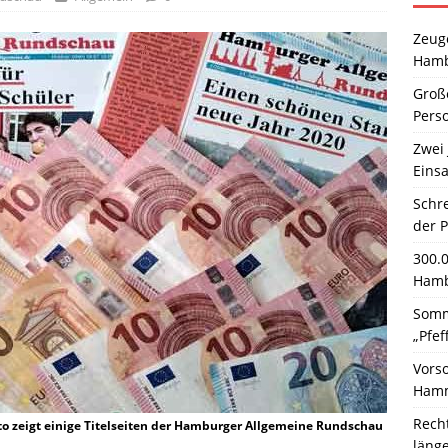
Zeuge
Hamb
Große
Pers
Zwei 
Einsa
Schr
der 
300.
Hamb
Somm
„Pfef
Vors
Hamm
Rech
to zeigt einige Titelseiten der Hamburger Allgemeine Rundschau
läng