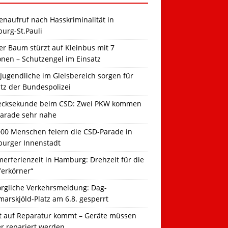
naufruf nach Hasskriminalität in
urg-St.Pauli
r Baum stürzt auf Kleinbus mit 7
onen – Schutzengel im Einsatz
Jugendliche im Gleisbereich sorgen für
tz der Bundespolizei
ecksekunde beim CSD: Zwei PKW kommen
Parade sehr nahe
000 Menschen feiern die CSD-Parade in
urger Innenstadt
erferienzeit in Hamburg: Drehzeit für die
ferkörner“
orgliche Verkehrsmeldung: Dag-
arskjöld-Platz am 6.8. gesperrt
t auf Reparatur kommt – Geräte müssen
er repariert werden