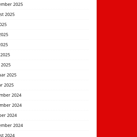
ember 2025
st 2025
2025
2025
2025
 2025
 2025
uar 2025
ar 2025
mber 2024
mber 2024
ber 2024
ember 2024
st 2024