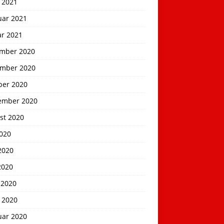
 2021
uar 2021
ar 2021
mber 2020
mber 2020
ber 2020
ember 2020
st 2020
2020
2020
2020
 2020
 2020
uar 2020