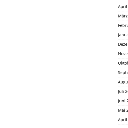
April
März
Febr
Janu
Deze
Nove
Okto
Sept
Augu
Juli 
Juni 
Mai 
April