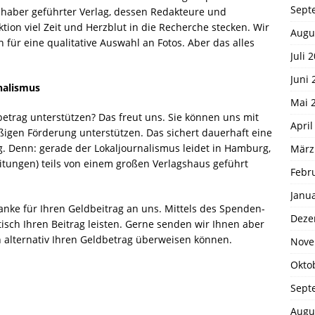
Sept
Inhaber geführter Verlag, dessen Redakteure und
tion viel Zeit und Herzblut in die Recherche stecken. Wir
Augu
 für eine qualitative Auswahl an Fotos. Aber das alles
Juli 
Juni 
rnalismus
Mai 
etrag unterstützen? Das freut uns. Sie können uns mit
April
igen Förderung unterstützen. Das sichert dauerhaft eine
. Denn: gerade der Lokaljournalismus leidet in Hamburg,
März
itungen) teils von einem großen Verlagshaus geführt
Febr
Janu
anke für Ihren Geldbeitrag an uns. Mittels des Spenden-
Deze
isch Ihren Beitrag leisten. Gerne senden wir Ihnen aber
 alternativ Ihren Geldbetrag überweisen können.
Nove
Okto
Sept
Augu