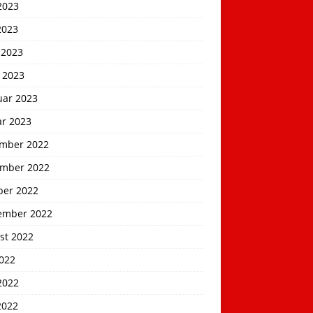
2023
2023
 2023
 2023
uar 2023
ar 2023
mber 2022
mber 2022
ber 2022
ember 2022
st 2022
2022
2022
2022