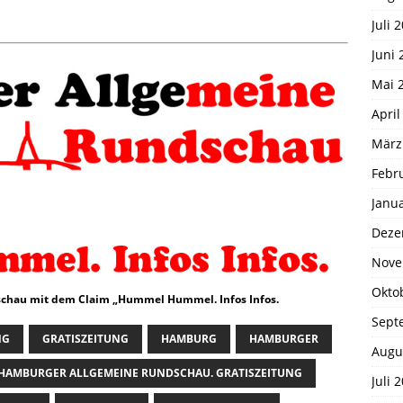
Juli 
Juni 
Mai 
April
März
Febr
Janu
Deze
Nove
Okto
chau mit dem Claim „Hummel Hummel. Infos Infos.
Sept
NG
GRATISZEITUNG
HAMBURG
HAMBURGER
Augu
HAMBURGER ALLGEMEINE RUNDSCHAU. GRATISZEITUNG
Juli 