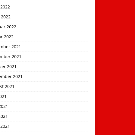
 2022
 2022
uar 2022
ar 2022
mber 2021
mber 2021
ber 2021
ember 2021
st 2021
2021
2021
2021
 2021