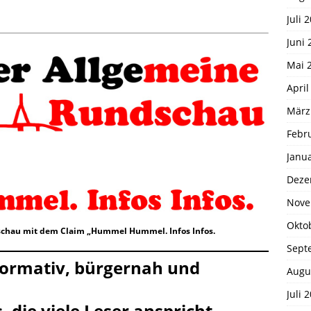
Juli 
Juni 
Mai 
April
März
Febr
Janu
Deze
Nove
Okto
chau mit dem Claim „Hummel Hummel. Infos Infos.
Sept
nformativ, bürgernah und
Augu
Juli 
, die viele Leser anspricht.