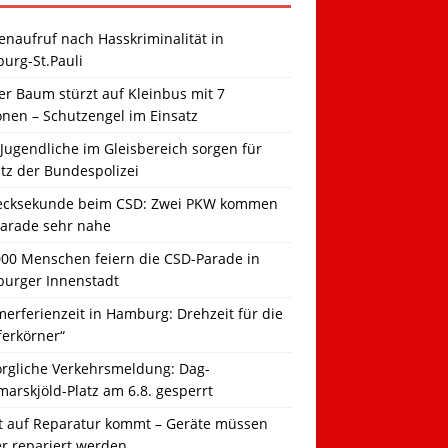
naufruf nach Hasskriminalität in
urg-St.Pauli
r Baum stürzt auf Kleinbus mit 7
onen – Schutzengel im Einsatz
Jugendliche im Gleisbereich sorgen für
tz der Bundespolizei
ecksekunde beim CSD: Zwei PKW kommen
Parade sehr nahe
000 Menschen feiern die CSD-Parade in
urger Innenstadt
erferienzeit in Hamburg: Drehzeit für die
ferkörner“
orgliche Verkehrsmeldung: Dag-
arskjöld-Platz am 6.8. gesperrt
t auf Reparatur kommt – Geräte müssen
er repariert werden