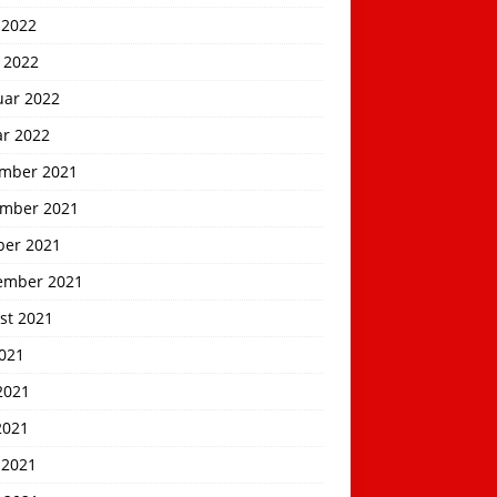
 2022
 2022
uar 2022
ar 2022
mber 2021
mber 2021
ber 2021
ember 2021
st 2021
2021
2021
2021
 2021