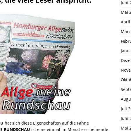
Juni 
Mai 
April
März
Febr
Janu
Deze
Nove
Okto
Sept
Augu
Juli 
Juni 
AU
hat sich diese Eigenschaften auf die Fahne
Mai 
NE RUNDSCHAU
ist eine einmal im Monat erscheinende