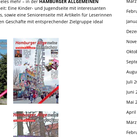
März
eles mehr – in der
HAMBURGER ALLGEMEINEN
it: Eine Kinder- und Jugendseite mit interessanten
Febr
 sowie eine Seniorenseite mit Artikeln für Leserinnen
Janu
en Geschäfte mit entsprechender Zielgruppe ideal
Deze
Nove
Okto
Sept
Augu
Juli 
Juni 
Mai 
April
März
Febr