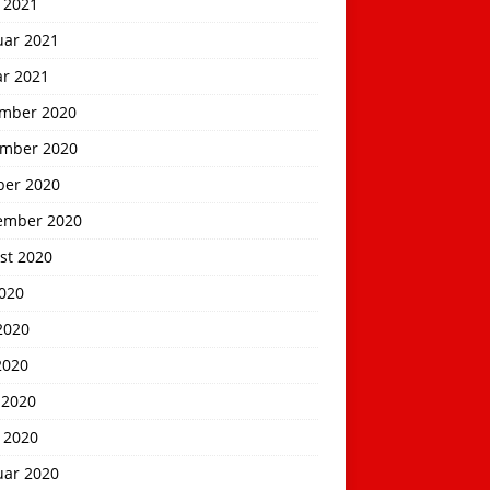
 2021
uar 2021
ar 2021
mber 2020
mber 2020
ber 2020
ember 2020
st 2020
2020
2020
2020
 2020
 2020
uar 2020