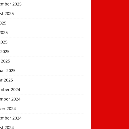
ember 2025
st 2025
2025
2025
2025
 2025
 2025
uar 2025
ar 2025
mber 2024
mber 2024
ber 2024
ember 2024
st 2024