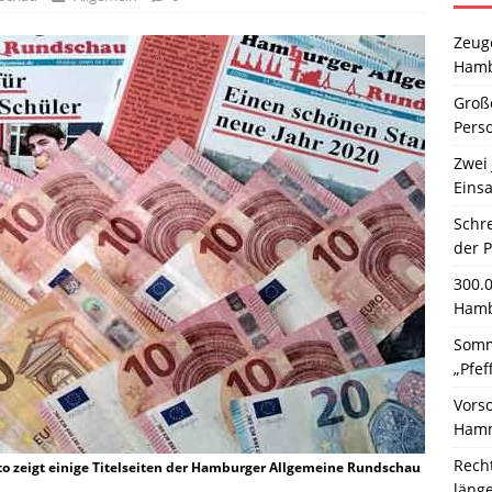
Zeuge
Hamb
Große
Pers
Zwei 
Einsa
Schr
der 
300.
Hamb
Somm
„Pfef
Vors
Hamm
Rech
to zeigt einige Titelseiten der Hamburger Allgemeine Rundschau
läng