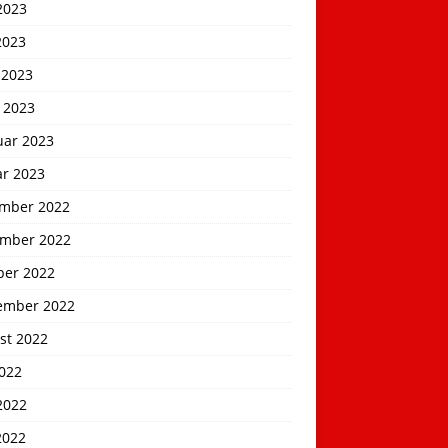
2023
2023
 2023
 2023
uar 2023
ar 2023
mber 2022
mber 2022
ber 2022
ember 2022
st 2022
2022
2022
2022