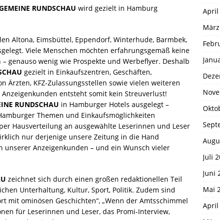
GEMEINE RUNDSCHAU
wird gezielt in Hamburg
April
März
len Altona, Eimsbüttel, Eppendorf, Winterhude, Barmbek,
Febr
gelegt. Viele Menschen möchten erfahrungsgemäß keine
Janu
n – genauso wenig wie Prospekte und Werbeflyer. Deshalb
SCHAU
gezielt in Einkaufszentren, Geschäften,
Deze
 Ärzten, KFZ-Zulassungsstellen sowie vielen weiteren
Nove
Anzeigenkunden entsteht somit kein Streuverlust!
INE RUNDSCHAU
in Hamburger Hotels ausgelegt –
Okto
r Hamburger Themen und Einkaufsmöglichkeiten
Sept
h per Hausverteilung an ausgewählte Leserinnen und Leser
irklich nur derjenige unsere Zeitung in die Hand
Augu
h unserer Anzeigenkunden – und ein Wunsch vieler
Juli 
Juni 
AU
zeichnet sich durch einen großen redaktionellen Teil
Mai 
chen Unterhaltung, Kultur, Sport, Politik. Zudem sind
port mit ominösen Geschichten“, „Wenn der Amtsschimmel
April
en für Leserinnen und Leser, das Promi-Interview,