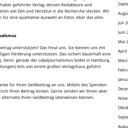
Sept
Inhaber geführter Verlag, dessen Redakteure und
tion viel Zeit und Herzblut in die Recherche stecken. Wir
Augu
 für eine qualitative Auswahl an Fotos. Aber das alles
Juli 
Juni 
rnalismus
Mai 
etrag unterstützen? Das freut uns. Sie können uns mit
April
igen Förderung unterstützen. Das sichert dauerhaft eine
. Denn: gerade der Lokaljournalismus leidet in Hamburg,
März
itungen) teils von einem großen Verlagshaus geführt
Febr
Janu
anke für Ihren Geldbeitrag an uns. Mittels des Spenden-
Deze
isch Ihren Beitrag leisten. Gerne senden wir Ihnen aber
 alternativ Ihren Geldbetrag überweisen können.
Nove
Okto
Sept
Augu