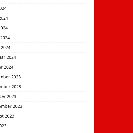
2024
2024
2024
 2024
 2024
uar 2024
ar 2024
mber 2023
mber 2023
ber 2023
ember 2023
st 2023
2023