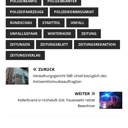
POLIZEIBEAMTE
POLIZEIBEAMTER
POLIZEIFAHRZEUGE
POLIZEIKOMMISSARIAT
RUNDSCHAU
STADTTEIL
UNFALL
UNFALLGEFAHR
WINTERHUDE
ZEITUNG
ZEITUNGEN
ZEITUNGSBLATT
ZEITUNGSREDAKTION
ZEITUNGSVERLAG
ZURÜCK
Verwaltungsgericht fällt Urteil bezüglich des
Antisemitismusbeauftragten
WEITER
Kellerbrand in Hoheluft-Ost: Feuerwehr rettet
Bewohner