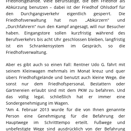
Friedhofsgelände. viele Berufstätige, die den Friedhof als
Abkürzung benutzen – dabei ist der Friedhof Ohlsdorf für
den Durchgangsverkehr eigentlich gesperrt. Die
Friedhofsverwaltung hat nun „Abkürzern“ und
„Durchfahrern“ nun den Kampf angesagt, will nur Besucher
haben. Eingangstore sollen kurzfristig während des
Berufsverkehrs bis acht Uhr geschlossen bleiben, langfristig
ist ein Schrankensystem im Gespräch, so die
Friedhofsverwaltung.
Aber es gibt auch so einen Fall: Rentner Udo G. fährt mit
seinem Kleinwagen mehrmals im Monat kreuz und quer
übers Friedhofsgelände und benutzt auch kleine Wege, die
sonst nur dem Friedhofspersonal, Bestattern oder
Gärtnereien erlaubt sind mit dem PKW zu befahren. Und
das völlig legal, schließlich hat er immer eine
Sondergenehmigung im Wagen.
“Am 4. Februar 2013 wurde für die von Ihnen genannte
Person eine Genehmigung für die Befahrung der
Hauptwege im Schritttempo erteilt. Fußwege und
unbefestigte Wege sind ausdrücklich von der Befahrung