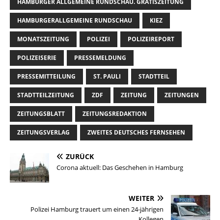
HAMBURGER ALLGEMEINE RUNDSCHAU. GRATISZEITUNG
HAMBURGERALLGEMEINE RUNDSCHAU
KIEZ
MONATSZEITUNG
POLIZEI
POLIZEIREPORT
POLIZEISERIE
PRESSEMELDUNG
PRESSEMITTEILUNG
ST. PAULI
STADTTEIL
STADTTEILZEITUNG
ZDF
ZEITUNG
ZEITUNGEN
ZEITUNGSBLATT
ZEITUNGSREDAKTION
ZEITUNGSVERLAG
ZWEITES DEUTSCHES FERNSEHEN
ZURÜCK
Corona aktuell: Das Geschehen in Hamburg
WEITER
Polizei Hamburg trauert um einen 24-jährigen
Kollegen