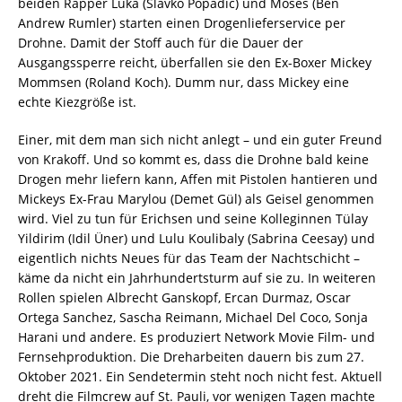
beiden Rapper Luka (Slavko Popadic) und Moses (Ben
Andrew Rumler) starten einen Drogenlieferservice per
Drohne. Damit der Stoff auch für die Dauer der
Ausgangssperre reicht, überfallen sie den Ex-Boxer Mickey
Mommsen (Roland Koch). Dumm nur, dass Mickey eine
echte Kiezgröße ist.
Einer, mit dem man sich nicht anlegt – und ein guter Freund
von Krakoff. Und so kommt es, dass die Drohne bald keine
Drogen mehr liefern kann, Affen mit Pistolen hantieren und
Mickeys Ex-Frau Marylou (Demet Gül) als Geisel genommen
wird. Viel zu tun für Erichsen und seine Kolleginnen Tülay
Yildirim (Idil Üner) und Lulu Koulibaly (Sabrina Ceesay) und
eigentlich nichts Neues für das Team der Nachtschicht –
käme da nicht ein Jahrhundertsturm auf sie zu. In weiteren
Rollen spielen Albrecht Ganskopf, Ercan Durmaz, Oscar
Ortega Sanchez, Sascha Reimann, Michael Del Coco, Sonja
Harani und andere. Es produziert Network Movie Film- und
Fernsehproduktion. Die Dreharbeiten dauern bis zum 27.
Oktober 2021. Ein Sendetermin steht noch nicht fest. Aktuell
dreht die Filmcrew auf St. Pauli, vor wenigen Tagen machte