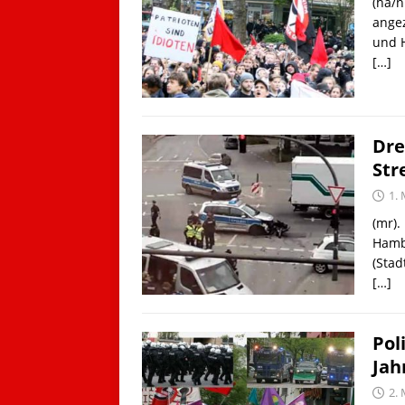
(ha/n
ange
und H
[…]
Dre
Str
1. 
(mr).
Hambu
(Stad
[…]
Pol
Jah
2. 