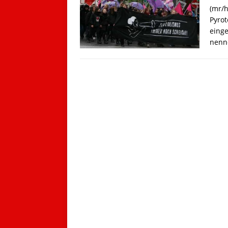
(mr/h
Pyrot
einge
nenn