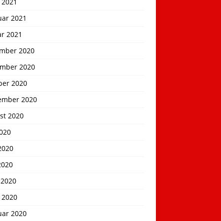
 2021
uar 2021
ar 2021
mber 2020
mber 2020
ber 2020
ember 2020
st 2020
2020
2020
2020
 2020
 2020
uar 2020