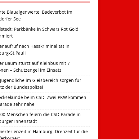
hte Blaualgenwerte: Badeverbot im
dorfer See
llstedt: Parkbänke in Schwarz Rot Gold
hmiert
naufruf nach Hasskriminalität in
urg-St.Pauli
r Baum stürzt auf Kleinbus mit 7
onen – Schutzengel im Einsatz
Jugendliche im Gleisbereich sorgen für
tz der Bundespolizei
ecksekunde beim CSD: Zwei PKW kommen
Parade sehr nahe
000 Menschen feiern die CSD-Parade in
urger Innenstadt
erferienzeit in Hamburg: Drehzeit für die
ferkörner“