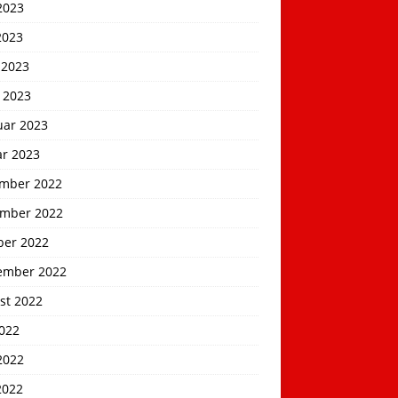
2023
2023
 2023
 2023
uar 2023
ar 2023
mber 2022
mber 2022
ber 2022
ember 2022
st 2022
2022
2022
2022