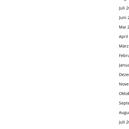
Juli 
Juni 
Mai 
April
März
Febr
Janu
Deze
Nove
Okto
Sept
Augu
Juli 