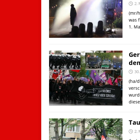
2. 
(mr/h
was 
1. M
Ger
dem
30.
(ha/d
versc
wurd
dies
Tau
2. 