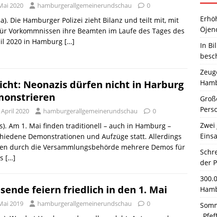
Mai 2020
hamburgerallgemeinerundschau
0
Erhö
a). Die Hamburger Polizei zieht Bilanz und teilt mit, mit
Öjen
für Vorkommnissen ihre Beamten im Laufe des Tages des
ail 2020 in Hamburg
[…]
In Bi
besc
Zeuge
Hamb
icht: Neonazis dürfen nicht in Harburg
onstrieren
Große
Pers
 April 2020
hamburgerallgemeinerundschau
0
Zwei 
s). Am 1. Mai finden traditionell – auch in Hamburg –
Einsa
hiedene Demonstrationen und Aufzüge statt. Allerdings
en durch die Versammlungsbehörde mehrere Demos für
Schr
es
[…]
der 
300.
sende feiern friedlich in den 1. Mai
Hamb
Mai 2019
hamburgerallgemeinerundschau
0
Somm
„Pfef