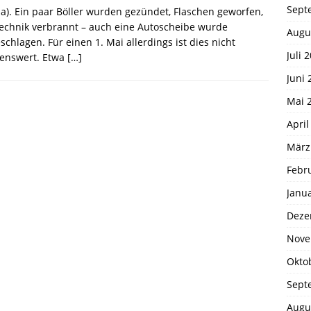
Sept
a). Ein paar Böller wurden gezündet, Flaschen geworfen,
echnik verbrannt – auch eine Autoscheibe wurde
Augu
schlagen. Für einen 1. Mai allerdings ist dies nicht
Juli 
enswert. Etwa
[…]
Juni 
Mai 
April
März
Febr
Janu
Deze
Nove
Okto
Sept
Augu