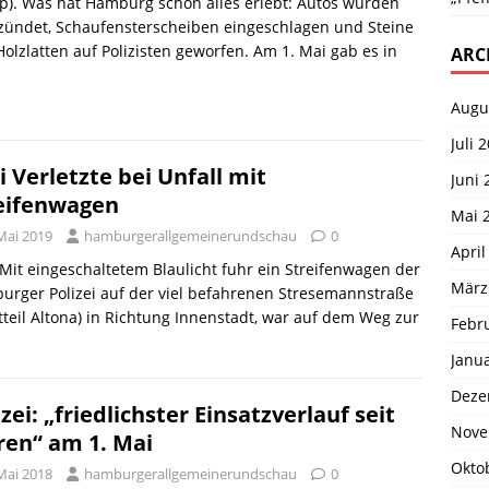
p). Was hat Hamburg schon alles erlebt: Autos wurden
zündet, Schaufensterscheiben eingeschlagen und Steine
olzlatten auf Polizisten geworfen. Am 1. Mai gab es in
ARC
Augu
Juli 
i Verletzte bei Unfall mit
Juni 
eifenwagen
Mai 
Mai 2019
hamburgerallgemeinerundschau
0
April
 Mit eingeschaltetem Blaulicht fuhr ein Streifenwagen der
März
rger Polizei auf der viel befahrenen Stresemannstraße
tteil Altona) in Richtung Innenstadt, war auf dem Weg zur
Febr
Janu
Deze
izei: „friedlichster Einsatzverlauf seit
Nove
ren“ am 1. Mai
Okto
Mai 2018
hamburgerallgemeinerundschau
0