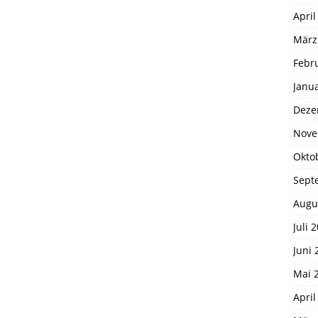
April
März
Febr
Janu
Deze
Nove
Okto
Sept
Augu
Juli 
Juni 
Mai 
April