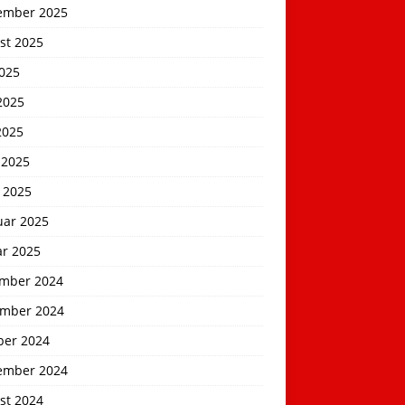
ember 2025
st 2025
2025
2025
2025
 2025
 2025
uar 2025
ar 2025
mber 2024
mber 2024
ber 2024
ember 2024
st 2024