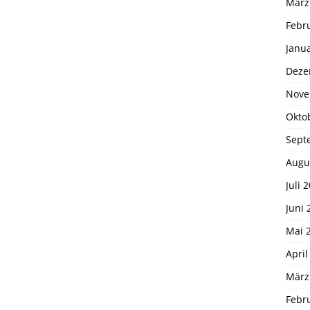
März
Febr
Janu
Deze
Nove
Okto
Sept
Augu
Juli 
Juni 
Mai 
April
März
Febr