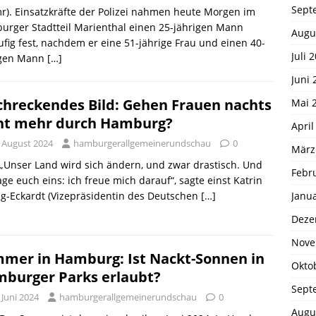
Sept
r). Einsatzkräfte der Polizei nahmen heute Morgen im
rger Stadtteil Marienthal einen 25-jährigen Mann
Augu
ufig fest, nachdem er eine 51-jährige Frau und einen 40-
Juli 
igen Mann
[…]
Juni 
chreckendes Bild: Gehen Frauen nachts
Mai 
ht mehr durch Hamburg?
April
. August 2024
hamburgerallgemeinerundschau
0
März
 „Unser Land wird sich ändern, und zwar drastisch. Und
Febr
age euch eins: ich freue mich darauf“, sagte einst Katrin
Janu
g-Eckardt (Vizepräsidentin des Deutschen
[…]
Deze
Nove
mer in Hamburg: Ist Nackt-Sonnen in
Okto
burger Parks erlaubt?
Sept
 Juni 2024
hamburgerallgemeinerundschau
0
Augu