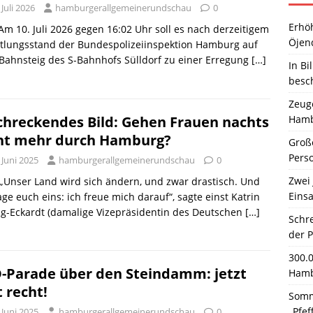
 Juli 2026
hamburgerallgemeinerundschau
0
Erhö
 Am 10. Juli 2026 gegen 16:02 Uhr soll es nach derzeitigem
Öjen
ttlungsstand der Bundespolizeiinspektion Hamburg auf
ahnsteig des S-Bahnhofs Sülldorf zu einer Erregung
[…]
In Bi
besc
Zeuge
Hamb
chreckendes Bild: Gehen Frauen nachts
ht mehr durch Hamburg?
Große
Pers
 Juni 2025
hamburgerallgemeinerundschau
0
Zwei 
 „Unser Land wird sich ändern, und zwar drastisch. Und
Einsa
age euch eins: ich freue mich darauf“, sagte einst Katrin
g-Eckardt (damalige Vizepräsidentin des Deutschen
[…]
Schr
der 
300.
-Parade über den Steindamm: jetzt
Hamb
t recht!
Somm
„Pfef
 Juni 2025
hamburgerallgemeinerundschau
0