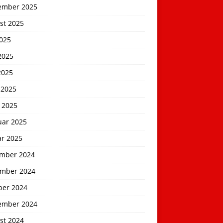
ember 2025
st 2025
2025
2025
2025
 2025
 2025
uar 2025
ar 2025
mber 2024
mber 2024
ber 2024
ember 2024
st 2024