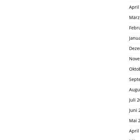
April
März
Febr
Janu
Deze
Nove
Okto
Sept
Augu
Juli 
Juni 
Mai 
April