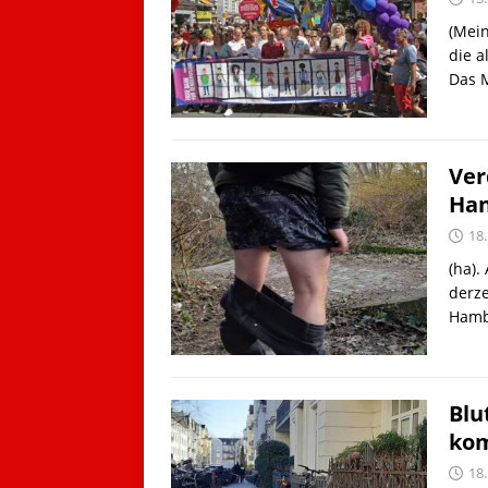
(Mein
die a
Das M
Ver
Han
18
(ha).
derze
Hambu
Blu
kom
18