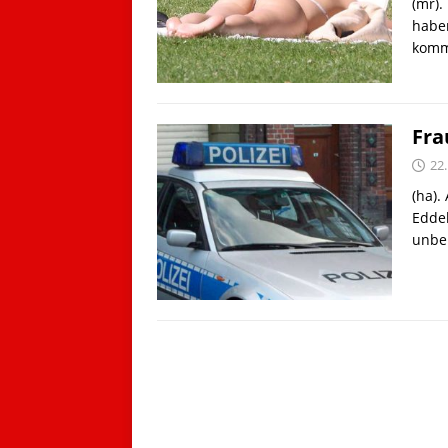
(mr).
habe
komm
Fra
22
(ha).
Eddel
unbek