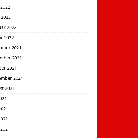
 2022
 2022
uar 2022
ar 2022
mber 2021
mber 2021
ber 2021
ember 2021
st 2021
2021
2021
2021
 2021