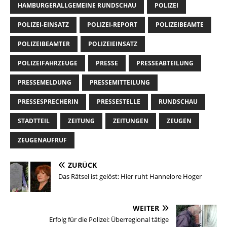
HAMBURGERALLGEMEINE RUNDSCHAU
POLIZEI
POLIZEI-EINSATZ
POLIZEI-REPORT
POLIZEIBEAMTE
POLIZEIBEAMTER
POLIZEIEINSATZ
POLIZEIFAHRZEUGE
PRESSE
PRESSEABTEILUNG
PRESSEMELDUNG
PRESSEMITTEILUNG
PRESSESPRECHERIN
PRESSESTELLE
RUNDSCHAU
STADTTEIL
ZEITUNG
ZEITUNGEN
ZEUGEN
ZEUGENAUFRUF
ZURÜCK
Das Rätsel ist gelöst: Hier ruht Hannelore Hoger
WEITER
Erfolg für die Polizei: Überregional tätige