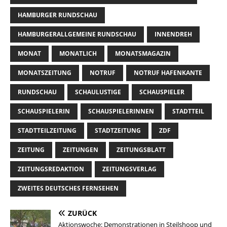
HAMBURGER RUNDSCHAU
HAMBURGERALLGEMEINE RUNDSCHAU
INNENDREH
MONAT
MONATLICH
MONATSMAGAZIN
MONATSZEITUNG
NOTRUF
NOTRUF HAFENKANTE
RUNDSCHAU
SCHAULUSTIGE
SCHAUSPIELER
SCHAUSPIELERIN
SCHAUSPIELERINNEN
STADTTEIL
STADTTEILZEITUNG
STADTZEITUNG
ZDF
ZEITUNG
ZEITUNGEN
ZEITUNGSBLATT
ZEITUNGSREDAKTION
ZEITUNGSVERLAG
ZWEITES DEUTSCHES FERNSEHEN
ZURÜCK
Aktionswoche: Demonstrationen in Steilshoop und