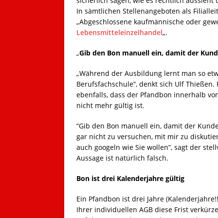
sicherlich sagen, wie es rechtlich aussieh
In sämtlichen Stellenangeboten als Filialle
„Abgeschlossene kaufmännische oder gewe
Lebensmitteleinzelhandel
„.
„
Gib den Bon manuell ein, damit der Kunde
„Während der Ausbildung lernt man so etwa
Berufsfachschule“, denkt sich Ulf Thießen. F
ebenfalls, dass der Pfandbon innerhalb v
nicht mehr gültig ist.
“Gib den Bon manuell ein, damit der Kunde 
gar nicht zu versuchen, mit mir zu diskutie
auch googeln wie Sie wollen”, sagt der stel
Aussage ist natürlich falsch.
Bon ist drei Kalenderjahre gültig
Ein Pfandbon ist drei Jahre (Kalenderjahre!!
Ihrer individuellen AGB diese Frist verkür