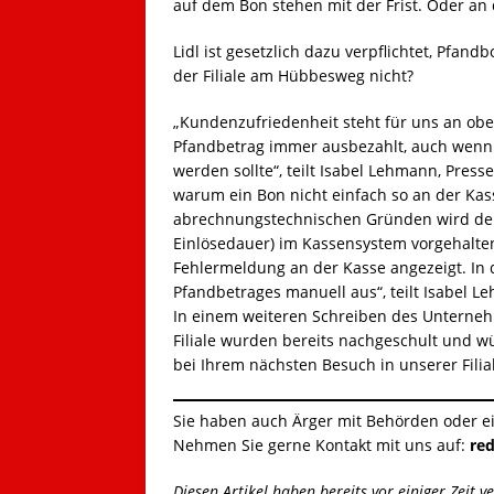
auf dem Bon stehen mit der Frist. Oder a
Lidl ist gesetzlich dazu verpflichtet, Pfa
der Filiale am Hübbesweg nicht?
„Kundenzufriedenheit steht für uns an obe
Pfandbetrag immer ausbezahlt, auch wenn 
werden sollte“, teilt Isabel Lehmann, Presse
warum ein Bon nicht einfach so an der Ka
abrechnungstechnischen Gründen wird der 
Einlösedauer) im Kassensystem vorgehalten.
Fehlermeldung an der Kasse angezeigt. In d
Pfandbetrages manuell aus“, teilt Isabel L
In einem weiteren Schreiben des Unternehm
Filiale wurden bereits nachgeschult und w
bei Ihrem nächsten Besuch in unserer Filia
Sie haben auch Ärger mit Behörden oder ei
Nehmen Sie gerne Kontakt mit uns auf:
re
Diesen Artikel haben bereits vor einiger Zeit v