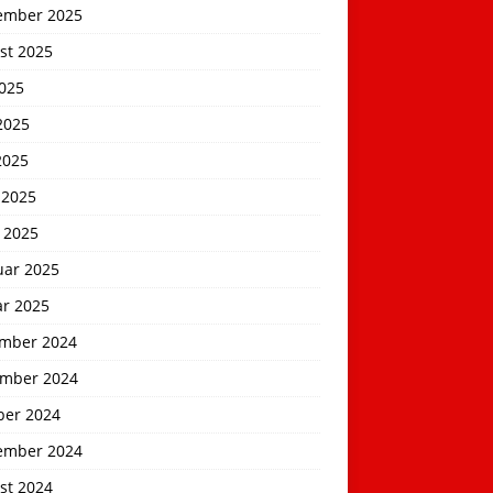
ember 2025
st 2025
2025
2025
2025
 2025
 2025
uar 2025
ar 2025
mber 2024
mber 2024
ber 2024
ember 2024
st 2024