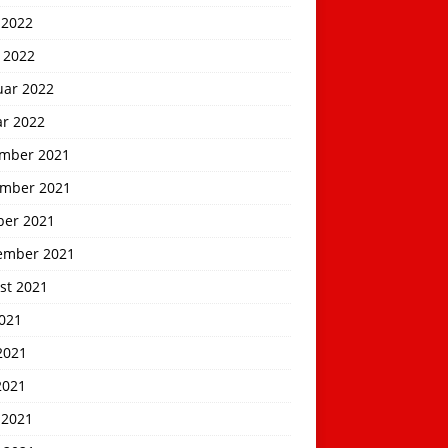
 2022
 2022
uar 2022
ar 2022
mber 2021
mber 2021
ber 2021
ember 2021
st 2021
2021
2021
2021
 2021