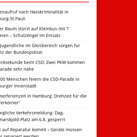
naufruf nach Hasskriminalität in
urg-St.Pauli
r Baum stürzt auf Kleinbus mit 7
onen – Schutzengel im Einsatz
Jugendliche im Gleisbereich sorgen für
tz der Bundespolizei
ecksekunde beim CSD: Zwei PKW kommen
Parade sehr nahe
000 Menschen feiern die CSD-Parade in
urger Innenstadt
erferienzeit in Hamburg: Drehzeit für die
ferkörner“
orgliche Verkehrsmeldung: Dag-
arskjöld-Platz am 6.8. gesperrt
t auf Reparatur kommt – Geräte müssen
er repariert werden