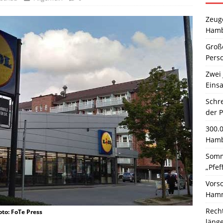
Zeuge
Hamb
Große
Pers
Zwei 
Einsa
Schr
der 
300.
Hamb
Somm
„Pfef
Vors
Hamm
Rech
oto: FoTe Press
läng