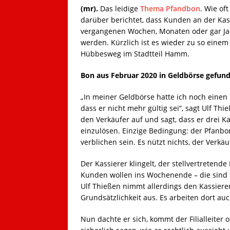
(mr).
Das leidige
Thema Pfandbon
. Wie of
darüber berichtet, dass Kunden an der Kas
vergangenen Wochen, Monaten oder gar Ja
werden. Kürzlich ist es wieder zu so einem 
Hübbesweg im Stadtteil Hamm.
Bon aus Februar 2020 in Geldbörse gefun
„In meiner Geldbörse hatte ich noch einen
dass er nicht mehr gültig sei“, sagt Ulf Th
den Verkäufer auf und sagt, dass er drei Ka
einzulösen. Einzige Bedingung: der Pfanbon
verblichen sein. Es nützt nichts, der Verkä
Der Kassierer klingelt, der stellvertretende
Kunden wollen ins Wochenende – die sind f
Ulf Thießen nimmt allerdings den Kassierer 
Grundsätzlichkeit aus. Es arbeiten dort au
Nun dachte er sich, kommt der Filialleiter o