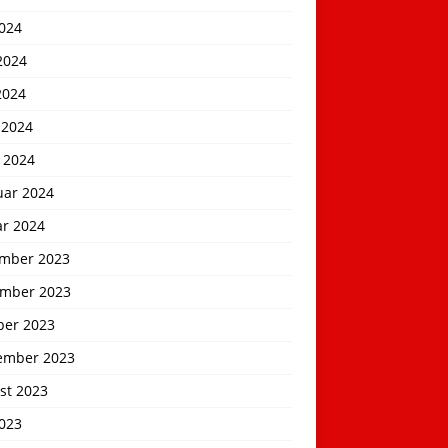
2024
2024
2024
 2024
 2024
uar 2024
ar 2024
mber 2023
mber 2023
ber 2023
ember 2023
st 2023
2023