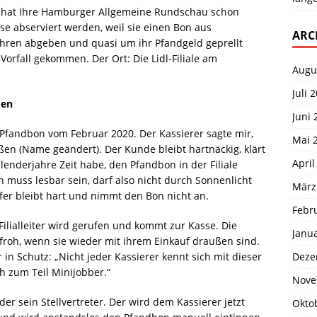
t hat Ihre Hamburger Allgemeine Rundschau schon
se abserviert werden, weil sie einen Bon aus
ARC
hren abgeben und quasi um ihr Pfandgeld geprellt
Vorfall gekommen. Der Ort: Die Lidl-Filiale am
Augu
Juli 
den
Juni 
 Pfandbon vom Februar 2020. Der Kassierer sagte mir,
Mai 
ießen (Name geändert). Der Kunde bleibt hartnäckig, klärt
April
lenderjahre Zeit habe, den Pfandbon in der Filiale
 muss lesbar sein, darf also nicht durch Sonnenlicht
März
ufer bleibt hart und nimmt den Bon nicht an.
Febr
 Filialleiter wird gerufen und kommt zur Kasse. Die
Janu
roh, wenn sie wieder mit ihrem Einkauf draußen sind.
Deze
in Schutz: „Nicht jeder Kassierer kennt sich mit dieser
ch zum Teil Minijobber.“
Nove
der sein Stellvertreter. Der wird dem Kassierer jetzt
Okto