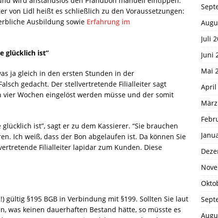
t und wird anstandslos den Pfandbon manuell eintippen.
Sept
iter von Lidl heißt es schließlich zu den Voraussetzungen:
rbliche Ausbildung sowie
Erfahrung im
Augu
Juli 
 glücklich ist”
Juni 
Mai 
s ja gleich in den ersten Stunden in der
alsch gedacht. Der stellvertretende Filialleiter sagt
April
on vier Wochen eingelöst werden müsse und der somit
März
Febr
glücklich ist”, sagt er zu dem Kassierer. “Sie brauchen
Janu
ren. Ich weiß, dass der Bon abgelaufen ist. Da können Sie
lvertretende Filialleiter lapidar zum Kunden. Diese
Deze
Nove
Okto
!) gültig §195 BGB in Verbindung mit §199. Sollten Sie laut
Sept
zen, was keinen dauerhaften Bestand hätte, so müsste es
Augu