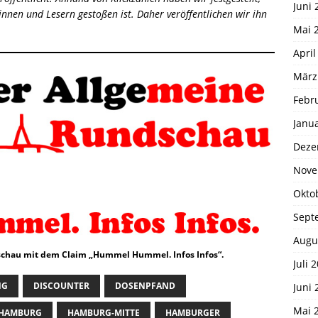
Juni 
innen und Lesern gestoßen ist. Daher veröffentlichen wir ihn
Mai 
April
März
Febr
Janu
Deze
Nove
Okto
Sept
Augu
chau mit dem Claim „Hummel Hummel. Infos Infos“.
Juli 
NG
DISCOUNTER
DOSENPFAND
Juni 
Mai 
HAMBURG
HAMBURG-MITTE
HAMBURGER