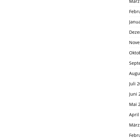
März
Febr
Janu
Deze
Nove
Okto
Sept
Augu
Juli 
Juni 
Mai 
April
März
Febr