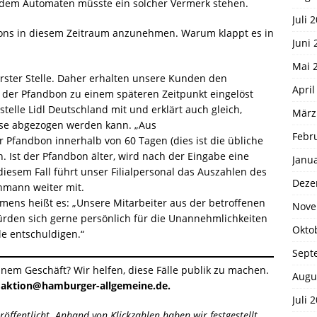
n dem Automaten müsste ein solcher Vermerk stehen.
Juli 
ndbons in diesem Zeitraum anzunehmen. Warum klappt es in
Juni 
Mai 
rster Stelle. Daher erhalten unsere Kunden den
April
der Pfandbon zu einem späteren Zeitpunkt eingelöst
stelle Lidl Deutschland mit und erklärt auch gleich,
März
sse abgezogen werden kann. „Aus
Febr
Pfandbon innerhalb von 60 Tagen (dies ist die übliche
 Ist der Pfandbon älter, wird nach der Eingabe eine
Janu
iesem Fall führt unser Filialpersonal das Auszahlen des
Deze
ehmann weiter mit.
ens heißt es: „Unsere Mitarbeiter aus der betroffenen
Nove
ürden sich gerne persönlich für die Unannehmlichkeiten
Okto
le entschuldigen.“
Sept
nem Geschäft? Wir helfen, diese Fälle publik zu machen.
Augu
daktion@hamburger-allgemeine.de.
Juli 
eröffentlicht. Anhand von Klickzahlen haben wir festgestellt,