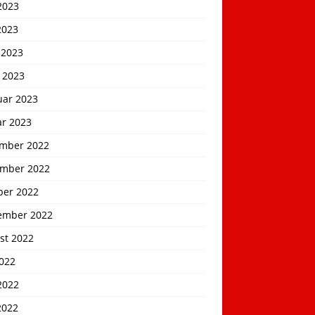
2023
2023
 2023
 2023
uar 2023
ar 2023
mber 2022
mber 2022
ber 2022
ember 2022
st 2022
2022
2022
2022