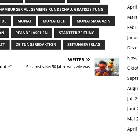
April
HAMBURGER ALLGEMEINE RUNDSCHAU. GRATISZEITUNG
März
LIDL
MONAT
MONATLICH
MONATSMAGAZIN
Febr
ON
PFANDFLASCHEN
STADTTEILZEITUNG
Janu
ATT
ZEITUNGSREDAKTION
ZEITUNGSVERLAG
Deze
Nove
WEITER
ounter“
Sesamstraße: 50 Jahre wer, wie was
Okto
Sept
Augu
Juli 
Juni 
Mai 
April