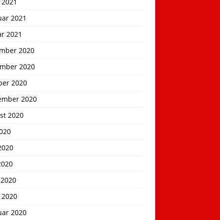
 2021
uar 2021
ar 2021
mber 2020
mber 2020
ber 2020
ember 2020
st 2020
2020
2020
2020
 2020
 2020
uar 2020