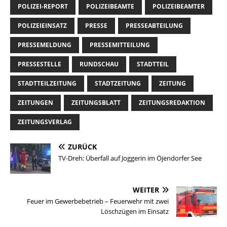
POLIZEI-REPORT
POLIZEIBEAMTE
POLIZEIBEAMTER
POLIZEIEINSATZ
PRESSE
PRESSEABTEILUNG
PRESSEMELDUNG
PRESSEMITTEILUNG
PRESSESTELLE
RUNDSCHAU
STADTTEIL
STADTTEILZEITUNG
STADTZEITUNG
ZEITUNG
ZEITUNGEN
ZEITUNGSBLATT
ZEITUNGSREDAKTION
ZEITUNGSVERLAG
ZURÜCK
TV-Dreh: Überfall auf Joggerin im Öjendorfer See
WEITER
Feuer im Gewerbebetrieb – Feuerwehr mit zwei
Löschzügen im Einsatz