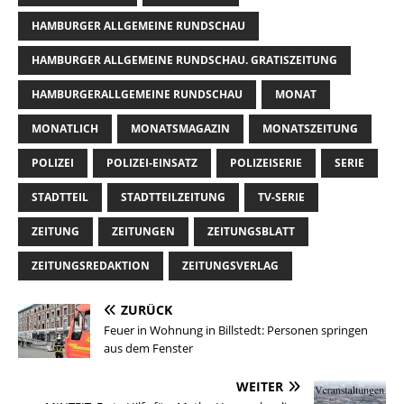
HAMBURGER ALLGEMEINE RUNDSCHAU
HAMBURGER ALLGEMEINE RUNDSCHAU. GRATISZEITUNG
HAMBURGERALLGEMEINE RUNDSCHAU
MONAT
MONATLICH
MONATSMAGAZIN
MONATSZEITUNG
POLIZEI
POLIZEI-EINSATZ
POLIZEISERIE
SERIE
STADTTEIL
STADTTEILZEITUNG
TV-SERIE
ZEITUNG
ZEITUNGEN
ZEITUNGSBLATT
ZEITUNGSREDAKTION
ZEITUNGSVERLAG
ZURÜCK
Feuer in Wohnung in Billstedt: Personen springen
aus dem Fenster
WEITER