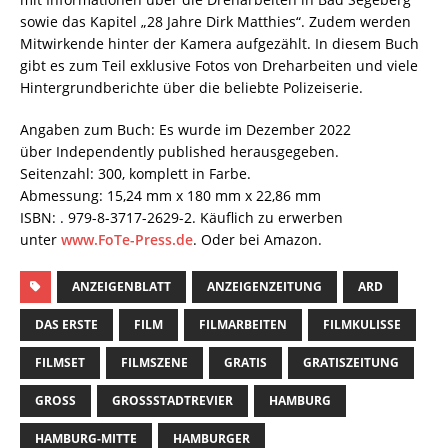
sowie das Kapitel „28 Jahre Dirk Matthies“. Zudem werden
Mitwirkende hinter der Kamera aufgezählt. In diesem Buch
gibt es zum Teil exklusive Fotos von Dreharbeiten und viele
Hintergrundberichte über die beliebte Polizeiserie.
Angaben zum Buch: Es wurde im Dezember 2022
über Independently published herausgegeben.
Seitenzahl: 300, komplett in Farbe.
Abmessung: 15,24 mm x 180 mm x 22,86 mm
ISBN: . 979-8-3717-2629-2. Käuflich zu erwerben
unter
www.FoTe-Press.de
. Oder bei Amazon.
ANZEIGENBLATT
ANZEIGENZEITUNG
ARD
DAS ERSTE
FILM
FILMARBEITEN
FILMKULISSE
FILMSET
FILMSZENE
GRATIS
GRATISZEITUNG
GROSS
GROSSSTADTREVIER
HAMBURG
HAMBURG-MITTE
HAMBURGER