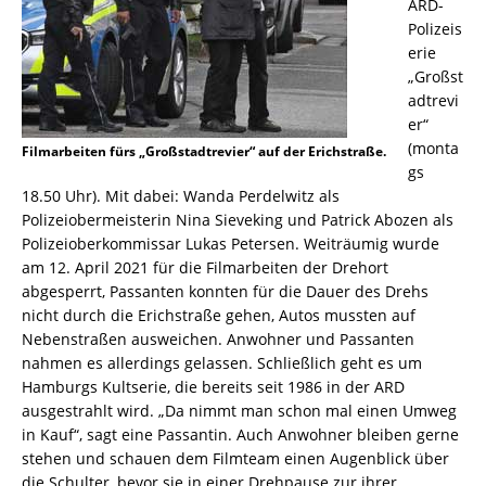
ARD-
Polizeis
erie
„Großst
adtrevi
er“
(monta
Filmarbeiten fürs „Großstadtrevier“ auf der Erichstraße.
gs
18.50 Uhr). Mit dabei: Wanda Perdelwitz als
Polizeiobermeisterin Nina Sieveking und Patrick Abozen als
Polizeioberkommissar Lukas Petersen. Weiträumig wurde
am 12. April 2021 für die Filmarbeiten der Drehort
abgesperrt, Passanten konnten für die Dauer des Drehs
nicht durch die Erichstraße gehen, Autos mussten auf
Nebenstraßen ausweichen. Anwohner und Passanten
nahmen es allerdings gelassen. Schließlich geht es um
Hamburgs Kultserie, die bereits seit 1986 in der ARD
ausgestrahlt wird. „Da nimmt man schon mal einen Umweg
in Kauf“, sagt eine Passantin. Auch Anwohner bleiben gerne
stehen und schauen dem Filmteam einen Augenblick über
die Schulter, bevor sie in einer Drehpause zur ihrer