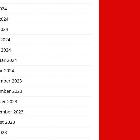
2024
2024
2024
 2024
 2024
uar 2024
ar 2024
mber 2023
mber 2023
ber 2023
ember 2023
st 2023
2023