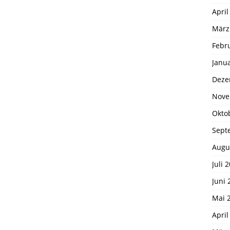
April
März
Febr
Janu
Deze
Nove
Okto
Sept
Augu
Juli 
Juni 
Mai 
April