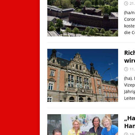
21.
(ha/n
Coron
koste
die 
Ric
wir
11
(ha).
Vizep
Jähri
Leite
„Ha
Ham
19.