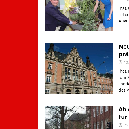
(ha)
relax
Augu
Neu
prä
10.
(ha).
Juni 
Lande
des 
Ab 
für
26