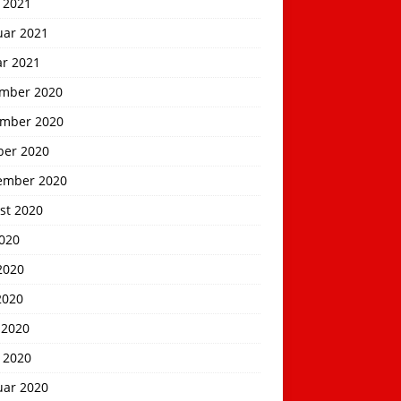
 2021
uar 2021
ar 2021
mber 2020
mber 2020
ber 2020
ember 2020
st 2020
2020
2020
2020
 2020
 2020
uar 2020