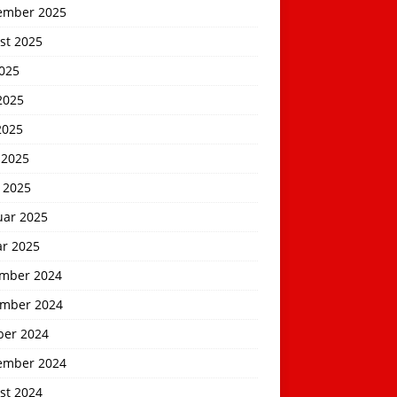
ember 2025
st 2025
2025
2025
2025
 2025
 2025
uar 2025
ar 2025
mber 2024
mber 2024
ber 2024
ember 2024
st 2024