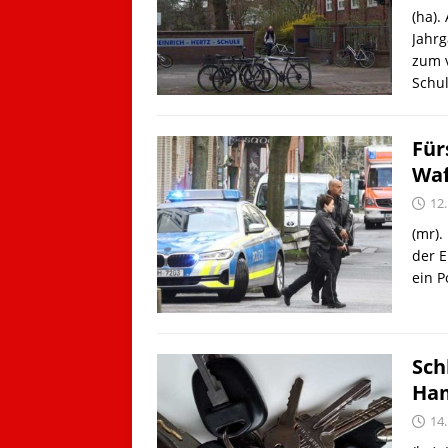
(ha).
Jahr
zum v
Schu
Für
Waf
12.
(mr).
der E
ein P
Sch
Ham
14