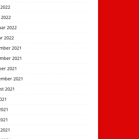
 2022
 2022
uar 2022
ar 2022
mber 2021
mber 2021
ber 2021
ember 2021
st 2021
2021
2021
2021
 2021