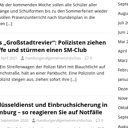
Sept
 Ab der kommenden Woche sollen alle Schüler aller
gänge und Schulformen bis zu den Sommerferien wieder
Augu
ollen Präsenzunterricht nach Stundenplan in die
Juli 
len
[…]
Juni 
s „Großstadtrevier“: Polizisten ziehen
Mai 
fe und stürmen einen SM-Club
April
 April 2021
hamburgerallgemeinerundschau
0
März
 Ein Streifenwagen der Polizei fährt mit Blauchtlicht auf
Febr
richstraße, hält an einer Parkbucht. Eine Polizistin und
Janu
olizist steigen aus, ziehen sofort ihre
[…]
Deze
Nove
lüsseldienst und Einbruchsicherung in
Okto
burg – so reagieren Sie auf Notfälle
Sept
. September 2020
hamburgerallgemeinerundschau
0
Augu