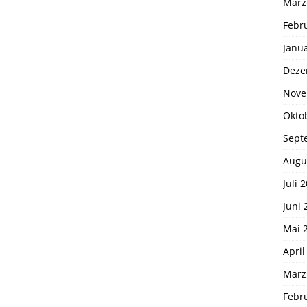
März
Febr
Janu
Deze
Nove
Okto
Sept
Augu
Juli 
Juni 
Mai 
April
März
Febr