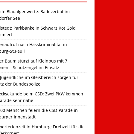
hte Blaualgenwerte: Badeverbot im
dorfer See
llstedt: Parkbänke in Schwarz Rot Gold
hmiert
naufruf nach Hasskriminalität in
urg-St.Pauli
r Baum stürzt auf Kleinbus mit 7
onen – Schutzengel im Einsatz
Jugendliche im Gleisbereich sorgen für
tz der Bundespolizei
ecksekunde beim CSD: Zwei PKW kommen
Parade sehr nahe
000 Menschen feiern die CSD-Parade in
urger Innenstadt
erferienzeit in Hamburg: Drehzeit für die
ferkörner“