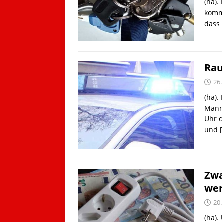
(ha).
komme
dass 
Rau
26.
(ha).
Männ
Uhr d
und
Zwa
wer
20
(ha).