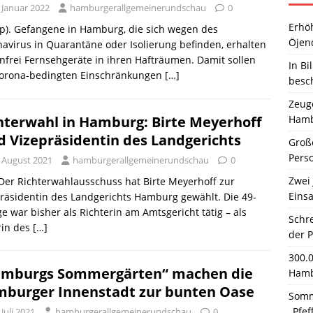
 Januar 2022
hamburgerallgemeinerundschau
0
Erhö
p). Gefangene in Hamburg, die sich wegen des
Öjen
avirus in Quarantäne oder Isolierung befinden, erhalten
nfrei Fernsehgeräte in ihren Hafträumen. Damit sollen
In Bi
Corona-bedingten Einschränkungen
[…]
besc
Zeuge
Hamb
hterwahl in Hamburg: Birte Meyerhoff
d Vizepräsidentin des Landgerichts
Große
Pers
. August 2021
hamburgerallgemeinerundschau
0
Zwei 
 Der Richterwahlausschuss hat Birte Meyerhoff zur
Einsa
räsidentin des Landgerichts Hamburg gewählt. Die 49-
ge war bisher als Richterin am Amtsgericht tätig – als
Schr
rin des
[…]
der 
300.
mburgs Sommergärten“ machen die
Hamb
burger Innenstadt zur bunten Oase
Somm
„Pfef
 Juli 2021
hamburgerallgemeinerundschau
0