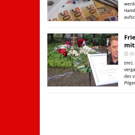
werde
Hamb
aufs
Fri
mit
25.
(mr).
verga
des v
Pilge