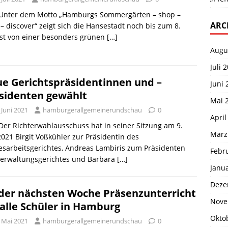
. Unter dem Motto „Hamburgs Sommergärten – shop –
ARC
 – discover“ zeigt sich die Hansestadt noch bis zum 8.
st von einer besonders grünen
[…]
Augu
Juli 
e Gerichtspräsidentinnen und –
Juni 
sidenten gewählt
Mai 
 Juni 2021
hamburgerallgemeinerundschau
0
April
 Der Richterwahlausschuss hat in seiner Sitzung am 9.
März
2021 Birgit Voßkühler zur Präsidentin des
sarbeitsgerichtes, Andreas Lambiris zum Präsidenten
Febr
Verwaltungsgerichtes und Barbara
[…]
Janu
Deze
der nächsten Woche Präsenzunterricht
Nove
 alle Schüler in Hamburg
Okto
. Mai 2021
hamburgerallgemeinerundschau
0