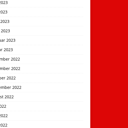
2023
2023
 2023
 2023
uar 2023
ar 2023
mber 2022
mber 2022
ber 2022
ember 2022
st 2022
2022
2022
2022