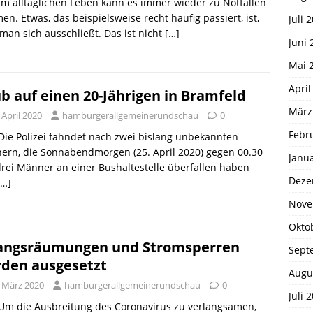
 Im alltäglichen Leben kann es immer wieder zu Notfällen
n. Etwas, das beispielsweise recht häufig passiert, ist,
Juli 
man sich ausschließt. Das ist nicht
[…]
Juni 
Mai 
April
b auf einen 20-Jährigen in Bramfeld
März
 April 2020
hamburgerallgemeinerundschau
0
Febr
 Die Polizei fahndet nach zwei bislang unbekannten
ern, die Sonnabendmorgen (25. April 2020) gegen 00.30
Janu
rei Männer an einer Bushaltestelle überfallen haben
Deze
[…]
Nove
Okto
ngsräumungen und Stromsperren
Sept
den ausgesetzt
Augu
. März 2020
hamburgerallgemeinerundschau
0
Juli 
 Um die Ausbreitung des Coronavirus zu verlangsamen,