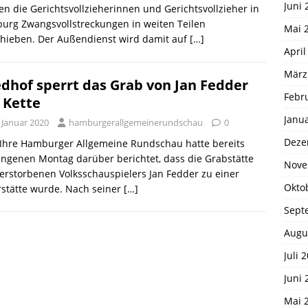
Juni 
n die Gerichtsvollzieherinnen und Gerichtsvollzieher in
urg Zwangsvollstreckungen in weiten Teilen
Mai 
chieben. Der Außendienst wird damit auf
[…]
April
März
edhof sperrt das Grab von Jan Fedder
Febr
 Kette
Janu
 Januar 2020
hamburgerallgemeinerundschau
0
Deze
 Ihre Hamburger Allgemeine Rundschau hatte bereits
ngenen Montag darüber berichtet, dass die Grabstätte
Nove
erstorbenen Volksschauspielers Jan Fedder zu einer
Okto
rstätte wurde. Nach seiner
[…]
Sept
Augu
Juli 
Juni 
Mai 