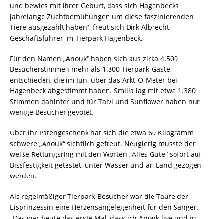
und bewies mit ihrer Geburt, dass sich Hagenbecks
jahrelange Zuchtbemühungen um diese faszinierenden
Tiere ausgezahlt haben“, freut sich Dirk Albrecht,
Geschäftsführer im Tierpark Hagenbeck.
Für den Namen „Anouk“ haben sich aus zirka 4.500
Besucherstimmen mehr als 1.800 Tierpark-Gäste
entschieden, die im Juni über das Arkt-O-Meter bei
Hagenbeck abgestimmt haben. Smilla lag mit etwa 1.380
Stimmen dahinter und für Talvi und Sunflower haben nur
wenige Besucher gevotet.
Über ihr Patengeschenk hat sich die etwa 60 Kilogramm
schwere „Anouk“ sichtlich gefreut. Neugierig musste der
weiße Rettungsring mit den Worten „Alles Gute“ sofort auf
Bissfestigkeit getestet, unter Wasser und an Land gezogen
werden.
Als regelmäßiger Tierpark-Besucher war die Taufe der
Eisprinzessin eine Herzensangelegenheit für den Sänger.
„Das war heute das erste Mal, dass ich Anouk live und in