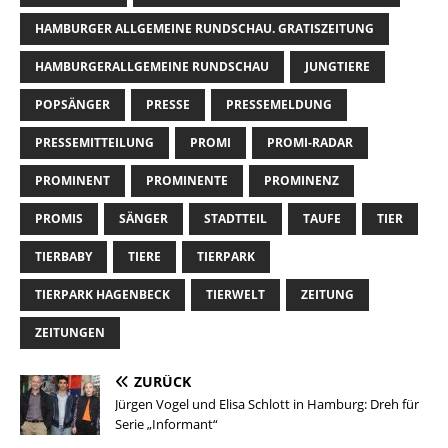
HAMBURGER ALLGEMEINE RUNDSCHAU. GRATISZEITUNG
HAMBURGERALLGEMEINE RUNDSCHAU
JUNGTIERE
POPSÄNGER
PRESSE
PRESSEMELDUNG
PRESSEMITTEILUNG
PROMI
PROMI-RADAR
PROMINENT
PROMINENTE
PROMINENZ
PROMIS
SÄNGER
STADTTEIL
TAUFE
TIER
TIERBABY
TIERE
TIERPARK
TIERPARK HAGENBECK
TIERWELT
ZEITUNG
ZEITUNGEN
ZURÜCK
Jürgen Vogel und Elisa Schlott in Hamburg: Dreh für
Serie „Informant“