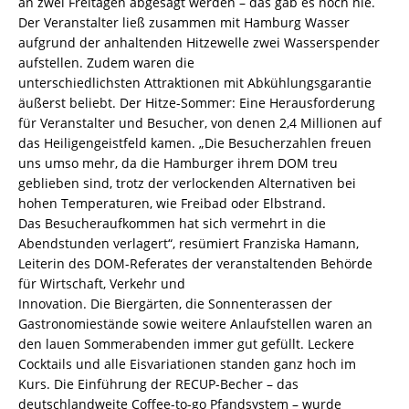
an zwei Freitagen abgesagt werden – das gab es noch nie.
Der Veranstalter ließ zusammen mit Hamburg Wasser
aufgrund der anhaltenden Hitzewelle zwei Wasserspender
aufstellen. Zudem waren die
unterschiedlichsten Attraktionen mit Abkühlungsgarantie
äußerst beliebt. Der Hitze-Sommer: Eine Herausforderung
für Veranstalter und Besucher, von denen 2,4 Millionen auf
das Heiligengeistfeld kamen. „Die Besucherzahlen freuen
uns umso mehr, da die Hamburger ihrem DOM treu
geblieben sind, trotz der verlockenden Alternativen bei
hohen Temperaturen, wie Freibad oder Elbstrand.
Das Besucheraufkommen hat sich vermehrt in die
Abendstunden verlagert“, resümiert Franziska Hamann,
Leiterin des DOM-Referates der veranstaltenden Behörde
für Wirtschaft, Verkehr und
Innovation. Die Biergärten, die Sonnenterassen der
Gastronomiestände sowie weitere Anlaufstellen waren an
den lauen Sommerabenden immer gut gefüllt. Leckere
Cocktails und alle Eisvariationen standen ganz hoch im
Kurs. Die Einführung der RECUP-Becher – das
deutschlandweite Coffee-to-go Pfandsystem – wurde