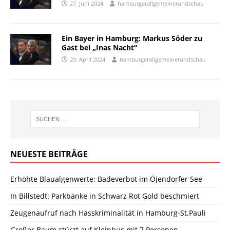
27. Juni 2024
hamburgerallgemeinerundschau
Ein Bayer in Hamburg: Markus Söder zu
Gast bei „Inas Nacht“
29. April 2024
hamburgerallgemeinerundschau
NEUESTE BEITRÄGE
Erhöhte Blaualgenwerte: Badeverbot im Öjendorfer See
In Billstedt: Parkbänke in Schwarz Rot Gold beschmiert
Zeugenaufruf nach Hasskriminalität in Hamburg-St.Pauli
Großer Baum stürzt auf Kleinbus mit 7 Personen –