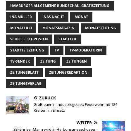
HAMBURGER ALLGEMEINE RUNDSCHAU. GRATISZEITUNG
INA MÜLLER
INAS NACHT
MONAT
MONATLICH
MONATSMAGAZIN
MONATSZEITUNG
SCHELLFISCHPOSTEN
STADTTEIL
STADTTEILZEITUNG
TV
TV-MODERATORIN
TV-SENDER
ZEITUNG
ZEITUNGEN
ZEITUNGSBLATT
ZEITUNGSREDAKTION
ZEITUNGSVERLAG
ZURÜCK
Großfeuer in Industriegebiet: Feuerwehr mit 124
Kräften im Einsatz
WEITER
33-jähriger Mann wird in Harburg angeschossen: