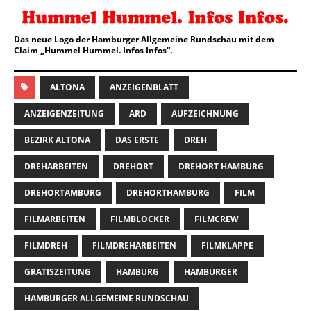
Das neue Logo der Hamburger Allgemeine Rundschau mit dem
Claim „Hummel Hummel. Infos Infos“.
ALTONA
ANZEIGENBLATT
ANZEIGENZEITUNG
ARD
AUFZEICHNUNG
BEZIRK ALTONA
DAS ERSTE
DREH
DREHARBEITEN
DREHORT
DREHORT HAMBURG
DREHORTAMBURG
DREHORTHAMBURG
FILM
FILMARBEITEN
FILMBLOCKER
FILMCREW
FILMDREH
FILMDREHARBEITEN
FILMKLAPPE
GRATISZEITUNG
HAMBURG
HAMBURGER
HAMBURGER ALLGEMEINE RUNDSCHAU