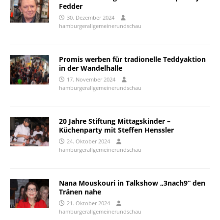
Fedder
30. Dezember 2024
hamburgerallgemeinerundschau
Promis werben für tradionelle Teddyaktion
in der Wandelhalle
17. November 2024
hamburgerallgemeinerundschau
20 Jahre Stiftung Mittagskinder –
Küchenparty mit Steffen Henssler
24. Oktober 2024
hamburgerallgemeinerundschau
Nana Mouskouri in Talkshow „3nach9“ den
Tränen nahe
21. Oktober 2024
hamburgerallgemeinerundschau