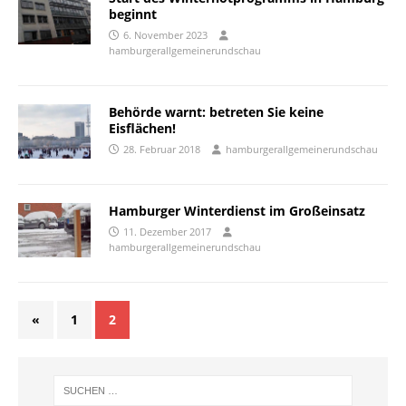
beginnt
6. November 2023
hamburgerallgemeinerundschau
Behörde warnt: betreten Sie keine
Eisflächen!
28. Februar 2018
hamburgerallgemeinerundschau
Hamburger Winterdienst im Großeinsatz
11. Dezember 2017
hamburgerallgemeinerundschau
«
1
2