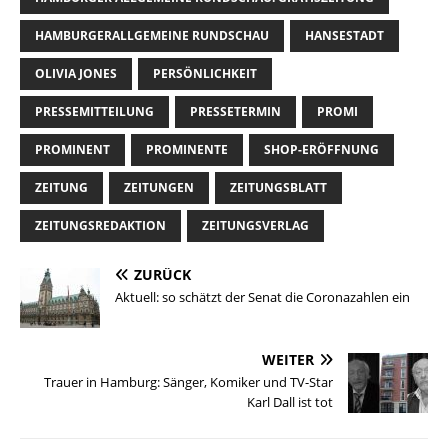
HAMBURGERALLGEMEINE RUNDSCHAU
HANSESTADT
OLIVIA JONES
PERSÖNLICHKEIT
PRESSEMITTEILUNG
PRESSETERMIN
PROMI
PROMINENT
PROMINENTE
SHOP-ERÖFFNUNG
ZEITUNG
ZEITUNGEN
ZEITUNGSBLATT
ZEITUNGSREDAKTION
ZEITUNGSVERLAG
ZURÜCK
Aktuell: so schätzt der Senat die Coronazahlen ein
WEITER
Trauer in Hamburg: Sänger, Komiker und TV-Star
Karl Dall ist tot