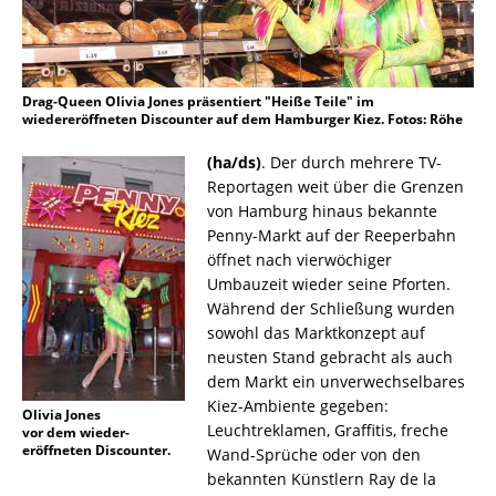
Drag-Queen Olivia Jones präsentiert "Heiße Teile" im
wiedereröffneten Discounter auf dem Hamburger Kiez. Fotos: Röhe
(ha/ds)
. Der durch mehrere TV-
Reportagen weit über die Grenzen
von Hamburg hinaus bekannte
Penny-Markt auf der Reeperbahn
öffnet nach vierwöchiger
Umbauzeit wieder seine Pforten.
Während der Schließung wurden
sowohl das Marktkonzept auf
neusten Stand gebracht als auch
dem Markt ein unverwechselbares
Kiez-Ambiente gegeben:
Olivia Jones
Leuchtreklamen, Graffitis, freche
vor dem wieder-
eröffneten Discounter.
Wand-Sprüche oder von den
bekannten Künstlern Ray de la