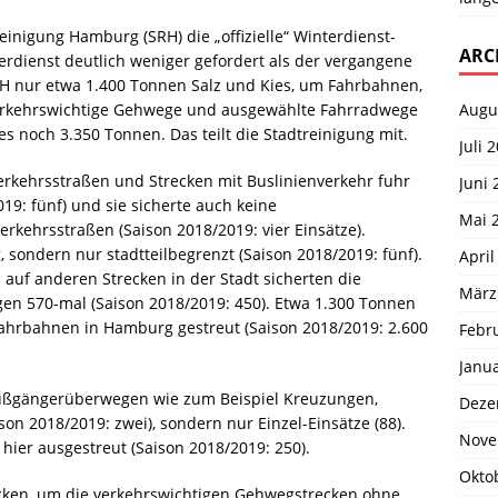
einigung Hamburg (SRH) die „offizielle“ Winterdienst-
ARC
erdienst deutlich weniger gefordert als der vergangene
RH nur etwa 1.400 Tonnen Salz und Kies, um Fahrbahnen,
Augu
erkehrswichtige Gehwege und ausgewählte Fahrradwege
es noch 3.350 Tonnen. Das teilt die Stadtreinigung mit.
Juli 
rkehrsstraßen und Strecken mit Buslinienverkehr fuhr
Juni 
19: fünf) und sie sicherte auch keine
Mai 
rkehrsstraßen (Saison 2018/2019: vier Einsätze).
 sondern nur stadtteilbegrenzt (Saison 2018/2019: fünf).
April
 auf anderen Strecken in der Stadt sicherten die
März
en 570-mal (Saison 2018/2019: 450). Etwa 1.300 Tonnen
Fahrbahnen in Hamburg gestreut (Saison 2018/2019: 2.600
Febr
Janu
Fußgängerüberwegen wie zum Beispiel Kreuzungen,
Deze
son 2018/2019: zwei), sondern nur Einzel-Einsätze (88).
Nove
ier ausgestreut (Saison 2018/2019: 250).
Okto
cken, um die verkehrswichtigen Gehwegstrecken ohne