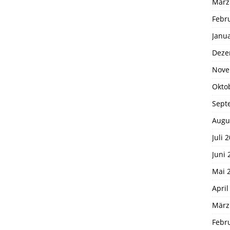
März
Febr
Janu
Deze
Nove
Okto
Sept
Augu
Juli 
Juni 
Mai 
April
März
Febr