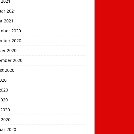
 2021
uar 2021
ar 2021
mber 2020
mber 2020
ber 2020
ember 2020
st 2020
2020
2020
2020
 2020
 2020
uar 2020