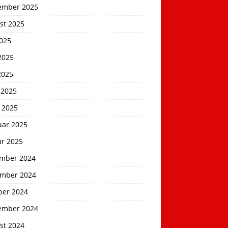
ember 2025
st 2025
2025
2025
2025
 2025
 2025
uar 2025
ar 2025
mber 2024
mber 2024
ber 2024
ember 2024
st 2024