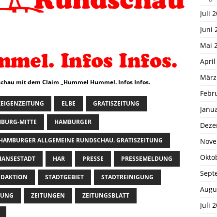
Juli 
Juni 
Mai 
April
März
chau mit dem Claim „Hummel Hummel. Infos Infos.
Febr
EIGENZEITUNG
ELBE
GRATISZEITUNG
Janu
BURG-MITTE
HAMBURGER
Deze
HAMBURGER ALLGEMEINE RUNDSCHAU. GRATISZEITUNG
Nove
Okto
HANSESTADT
HAR
PRESSE
PRESSEMELDUNG
Sept
EDAKTION
STADTGEBIET
STADTREINIGUNG
Augu
TUNG
ZEITUNGEN
ZEITUNGSBLATT
Juli 