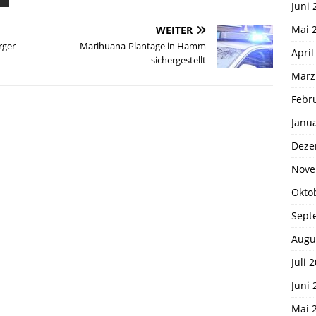
Juni 
Mai 
WEITER
rger
Marihuana-Plantage in Hamm
April
sichergestellt
März
Febr
Janu
Deze
Nove
Okto
Sept
Augu
Juli 
Juni 
Mai 