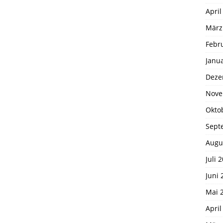
April
März
Febr
Janu
Deze
Nove
Okto
Sept
Augu
Juli 
Juni 
Mai 
April