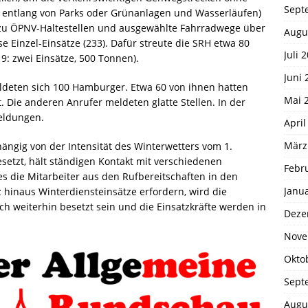
Sept
e entlang von Parks oder Grünanlagen und Wasserläufen)
 zu ÖPNV-Haltestellen und ausgewählte Fahrradwege über
Augu
e Einzel-Einsätze (233). Dafür streute die SRH etwa 80
Juli 
9: zwei Einsätze, 500 Tonnen).
Juni 
ldeten sich 100 Hamburger. Etwa 60 von ihnen hatten
Mai 
t. Die anderen Anrufer meldeten glatte Stellen. In der
Meldungen.
April
März
ängig von der Intensität des Winterwetters vom 1.
etzt, hält ständigen Kontakt mit verschiedenen
Febr
les die Mitarbeiter aus den Rufbereitschaften in den
Janu
z hinaus Winterdiensteinsätze erfordern, wird die
ch weiterhin besetzt sein und die Einsatzkräfte werden in
Deze
Nove
Okto
Sept
Augu