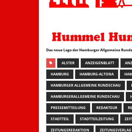
Das neue Logo der Hamburger Allgemeine Runds
ALSTER
ANZEIGENBLATT
ANZ
HAMBURG
HAMBURG-ALTONA
HAM
HAMBURGER ALLGEMEINE RUNDSCHAU
HAMBURGERALLGEMEINE RUNDSCHAU
PRESSEMITTEILUNG
REDAKTEUR
R
STADTTEIL
STADTTEILZEITUNG
ZEI
ZEITUNGSREDAKTION
ZEITUNGSVERLAG