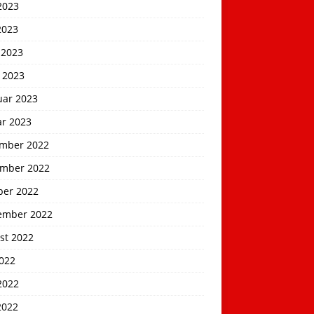
2023
2023
 2023
 2023
uar 2023
ar 2023
mber 2022
mber 2022
ber 2022
ember 2022
st 2022
2022
2022
2022