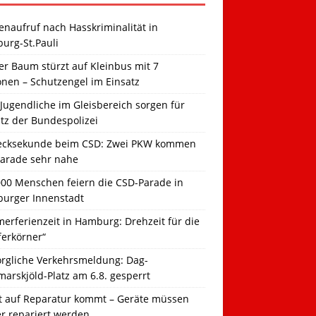
naufruf nach Hasskriminalität in
urg-St.Pauli
r Baum stürzt auf Kleinbus mit 7
onen – Schutzengel im Einsatz
Jugendliche im Gleisbereich sorgen für
tz der Bundespolizei
ecksekunde beim CSD: Zwei PKW kommen
Parade sehr nahe
000 Menschen feiern die CSD-Parade in
urger Innenstadt
erferienzeit in Hamburg: Drehzeit für die
ferkörner“
orgliche Verkehrsmeldung: Dag-
arskjöld-Platz am 6.8. gesperrt
t auf Reparatur kommt – Geräte müssen
er repariert werden