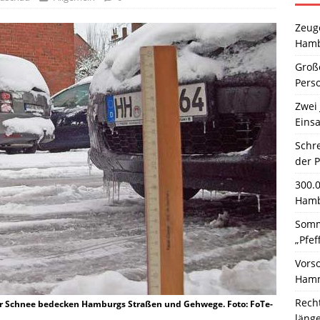
Zeuge
Hamb
Große
Pers
Zwei 
Einsa
Schr
der 
300.
Hamb
Somm
„Pfef
Vors
Hamm
Rech
r Schnee bedecken Hamburgs Straßen und Gehwege. Foto: FoTe-
läng