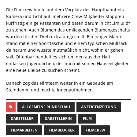
Die Filmcrew baute auf dem Vorplatz des Hauptbahnhofs
Kamera und Licht auf, mehrere Crew-Mitglieder stoppten
kurfristig einige Passanten und baten darum, nicht „im Bild“
zu stehen. Auch Blumen des umliegenden Blumengeschäfts
wurden für den Dreh extra umgestellt. Ein junger Mann
stand mit einer Sporttasche und einem typischen Müllsack
da herum und wusste mutmaßlich nicht, wohin er gehen
soll. Offenbar handelt es sich um den aus der Haft
entlassen Jugendlichen, der nun mit seinen Habseeligkeiten
eine neue Bleibe zu suchen scheint.
Danach zog das Filmteam weiter in ein Gebäude am
Steindamm und machte Innenaufnahmen.
ALLGEMEINE RUNDSCHAU
ANZEIGENZEITUNG
DARSTELLER
DARSTELLERIN
FILM
FILMARBEITEN
FILMBLOCKER
FILMCREW