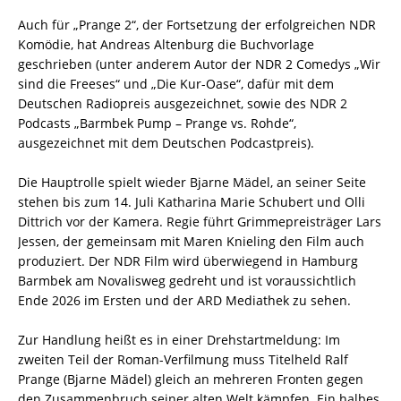
Auch für „Prange 2“, der Fortsetzung der erfolgreichen NDR
Komödie, hat Andreas Altenburg die Buchvorlage
geschrieben (unter anderem Autor der NDR 2 Comedys „Wir
sind die Freeses“ und „Die Kur-Oase“, dafür mit dem
Deutschen Radiopreis ausgezeichnet, sowie des NDR 2
Podcasts „Barmbek Pump – Prange vs. Rohde“,
ausgezeichnet mit dem Deutschen Podcastpreis).
Die Hauptrolle spielt wieder Bjarne Mädel, an seiner Seite
stehen bis zum 14. Juli Katharina Marie Schubert und Olli
Dittrich vor der Kamera. Regie führt Grimmepreisträger Lars
Jessen, der gemeinsam mit Maren Knieling den Film auch
produziert. Der NDR Film wird überwiegend in Hamburg
Barmbek am Novalisweg gedreht und ist voraussichtlich
Ende 2026 im Ersten und der ARD Mediathek zu sehen.
Zur Handlung heißt es in einer Drehstartmeldung: Im
zweiten Teil der Roman-Verfilmung muss Titelheld Ralf
Prange (Bjarne Mädel) gleich an mehreren Fronten gegen
den Zusammenbruch seiner alten Welt kämpfen. Ein halbes