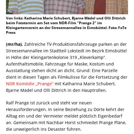
Von links: Katharina Marie Schubert, Bjarne Mädel und Olli Dittrich
beim Fototermin am Set vom NDR-Film "Prange 2" im
Kleingartenverein an der Stresemannallee in Eimsbüttel. Foto: FoTe
Press
(mr/ha).
Zahlreiche TV-Produktionsfahrzeuge parken an der
Streesemannallee im Stadtteil Lokstedt im Bezirk Eimsbüttel
in Höhe der Kleingartenkolonie 319 „Kleverkamp“.
Aufenthaltsmobile, Fahrzeuge für Maske, Kostüm und
Ausstattung stehen dicht an dicht. Grund: Eine Parzelle
dient in diesen Tagen als Filmkulisse für die Fortsetzung der
NDR Komödie „Prange“
mit Katharina Marie Schubert,
Bjarne Mädel und Olli Dittrich in den Hauptrollen.
Ralf Prange ist zurück und steht vor neuen
Herausforderungen. In seine Beziehung zu Dörte kehrt der
Alltag ein und der Vermieter meldet plötzlich Eigenbedarf
an. Gemeinsam mit Nachbar Horst schmiedet Prange Pläne,
die unweigerlich ins Desaster führen.