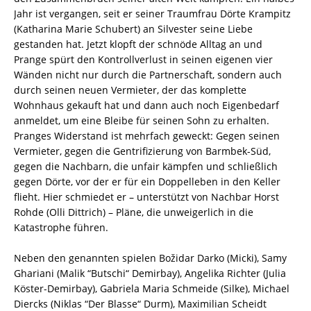
Jahr ist vergangen, seit er seiner Traumfrau Dörte Krampitz
(Katharina Marie Schubert) an Silvester seine Liebe
gestanden hat. Jetzt klopft der schnöde Alltag an und
Prange spürt den Kontrollverlust in seinen eigenen vier
Wänden nicht nur durch die Partnerschaft, sondern auch
durch seinen neuen Vermieter, der das komplette
Wohnhaus gekauft hat und dann auch noch Eigenbedarf
anmeldet, um eine Bleibe für seinen Sohn zu erhalten.
Pranges Widerstand ist mehrfach geweckt: Gegen seinen
Vermieter, gegen die Gentrifizierung von Barmbek-Süd,
gegen die Nachbarn, die unfair kämpfen und schließlich
gegen Dörte, vor der er für ein Doppelleben in den Keller
flieht. Hier schmiedet er – unterstützt von Nachbar Horst
Rohde (Olli Dittrich) – Pläne, die unweigerlich in die
Katastrophe führen.
Neben den genannten spielen Božidar Darko (Micki), Samy
Ghariani (Malik “Butschi“ Demirbay), Angelika Richter (Julia
Köster-Demirbay), Gabriela Maria Schmeide (Silke), Michael
Diercks (Niklas “Der Blasse“ Durm), Maximilian Scheidt