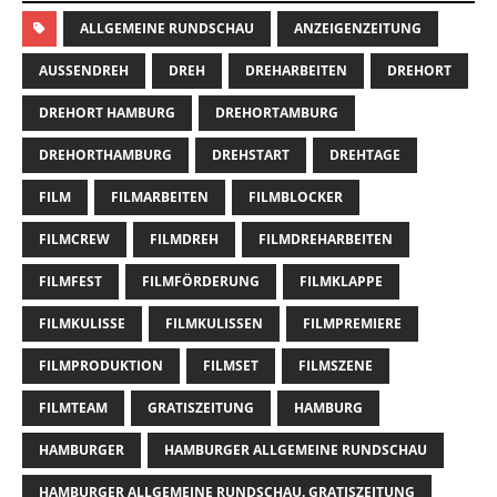
ALLGEMEINE RUNDSCHAU
ANZEIGENZEITUNG
AUSSENDREH
DREH
DREHARBEITEN
DREHORT
DREHORT HAMBURG
DREHORTAMBURG
DREHORTHAMBURG
DREHSTART
DREHTAGE
FILM
FILMARBEITEN
FILMBLOCKER
FILMCREW
FILMDREH
FILMDREHARBEITEN
FILMFEST
FILMFÖRDERUNG
FILMKLAPPE
FILMKULISSE
FILMKULISSEN
FILMPREMIERE
FILMPRODUKTION
FILMSET
FILMSZENE
FILMTEAM
GRATISZEITUNG
HAMBURG
HAMBURGER
HAMBURGER ALLGEMEINE RUNDSCHAU
HAMBURGER ALLGEMEINE RUNDSCHAU. GRATISZEITUNG