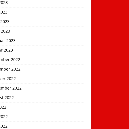
2023
2023
 2023
 2023
uar 2023
ar 2023
mber 2022
mber 2022
ber 2022
ember 2022
st 2022
2022
2022
2022