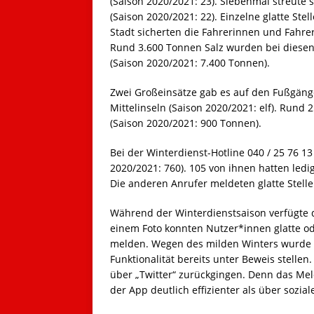
(Saison 2020/2021: 23). Siebenmal streute 
(Saison 2020/2021: 22). Einzelne glatte St
Stadt sicherten die Fahrerinnen und Fahrer
Rund 3.600 Tonnen Salz wurden bei diesen
(Saison 2020/2021: 7.400 Tonnen).
Zwei Großeinsätze gab es auf den Fußgäng
Mittelinseln (Saison 2020/2021: elf). Run
(Saison 2020/2021: 900 Tonnen).
Bei der Winterdienst-Hotline 040 / 25 76 
2020/2021: 760). 105 von ihnen hatten ledig
Die anderen Anrufer meldeten glatte Stelle
Während der Winterdienstsaison verfügte d
einem Foto konnten Nutzer*innen glatte ode
melden. Wegen des milden Winters wurde di
Funktionalität bereits unter Beweis stelle
über „Twitter“ zurückgingen. Denn das Melde
der App deutlich effizienter als über sozia