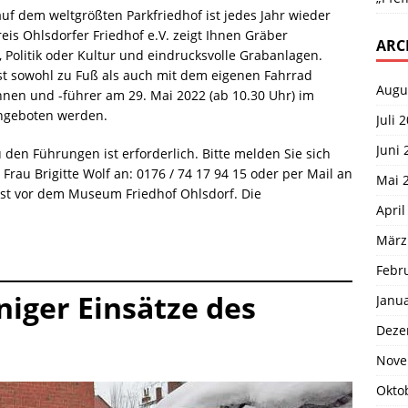
f dem weltgrößten Parkfriedhof ist jedes Jahr wieder
eis Ohlsdorfer Friedhof e.V. zeigt Ihnen Gräber
ARC
 Politik oder Kultur und eindrucksvolle Grabanlagen.
ist sowohl zu Fuß als auch mit dem eigenen Fahrrad
Augu
nnen und -führer am 29. Mai 2022 (ab 10.30 Uhr) im
angeboten werden.
Juli 
Juni 
den Führungen ist erforderlich. Bitte melden Sie sich
rau Brigitte Wolf an: 0176 / 74 17 94 15 oder per Mail an
Mai 
ist vor dem Museum Friedhof Ohlsdorf. Die
April
März
Febr
niger Einsätze des
Janu
Deze
Nove
Okto