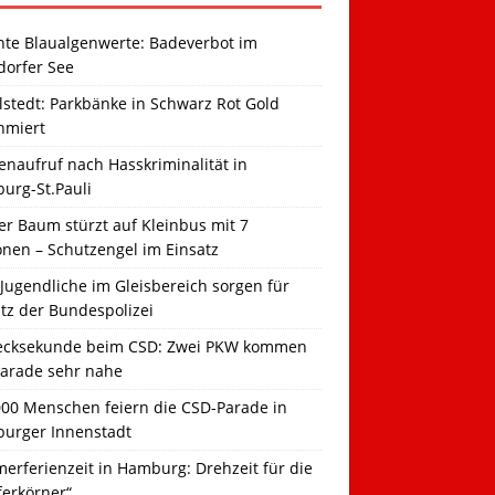
hte Blaualgenwerte: Badeverbot im
dorfer See
llstedt: Parkbänke in Schwarz Rot Gold
hmiert
naufruf nach Hasskriminalität in
urg-St.Pauli
r Baum stürzt auf Kleinbus mit 7
onen – Schutzengel im Einsatz
Jugendliche im Gleisbereich sorgen für
tz der Bundespolizei
ecksekunde beim CSD: Zwei PKW kommen
Parade sehr nahe
000 Menschen feiern die CSD-Parade in
urger Innenstadt
erferienzeit in Hamburg: Drehzeit für die
ferkörner“