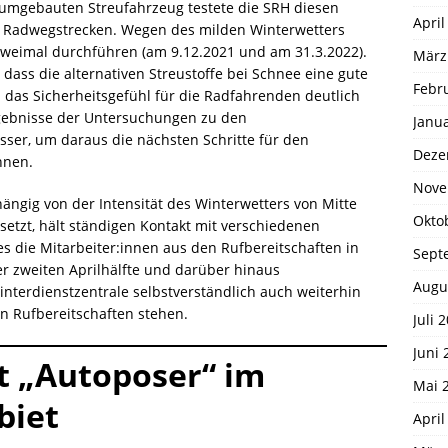
 umgebauten Streufahrzeug testete die SRH diesen
April
wei Radwegstrecken. Wegen des milden Winterwetters
 zweimal durchführen (am 9.12.2021 und am 31.3.2022).
März
dass die alternativen Streustoffe bei Schnee eine gute
Febr
das Sicherheitsgefühl für die Radfahrenden deutlich
Ergebnisse der Untersuchungen zu den
Janu
er, um daraus die nächsten Schritte für den
Deze
nnen.
Nove
ängig von der Intensität des Winterwetters von Mitte
Okto
setzt, hält ständigen Kontakt mit verschiedenen
les die Mitarbeiter:innen aus den Rufbereitschaften in
Sept
der zweiten Aprilhälfte und darüber hinaus
Augu
interdienstzentrale selbstverständlich auch weiterhin
in Rufbereitschaften stehen.
Juli 
Juni 
rt „Autoposer“ im
Mai 
biet
April