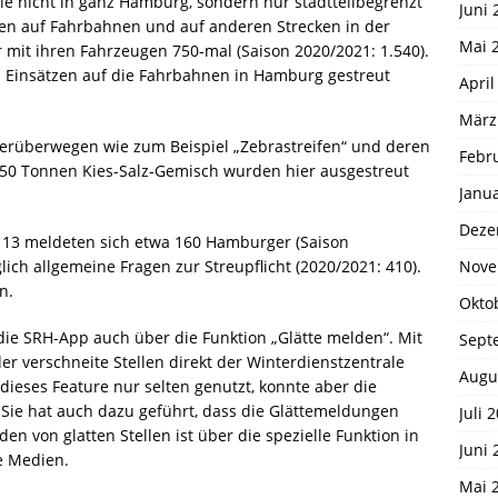
sie nicht in ganz Hamburg, sondern nur stadtteilbegrenzt
Juni 
ellen auf Fahrbahnen und auf anderen Strecken in der
Mai 
 mit ihren Fahrzeugen 750-mal (Saison 2020/2021: 1.540).
 Einsätzen auf die Fahrbahnen in Hamburg gestreut
April
März
erüberwegen wie zum Beispiel „Zebrastreifen“ und deren
Febr
d 250 Tonnen Kies-Salz-Gemisch wurden hier ausgestreut
Janu
Deze
13 13 meldeten sich etwa 160 Hamburger (Saison
Nove
lich allgemeine Fragen zur Streupflicht (2020/2021: 410).
n.
Okto
ie SRH-App auch über die Funktion „Glätte melden“. Mit
Sept
r verschneite Stellen direkt der Winterdienstzentrale
Augu
eses Feature nur selten genutzt, konnte aber die
n. Sie hat auch dazu geführt, dass die Glättemeldungen
Juli 
n von glatten Stellen ist über die spezielle Funktion in
Juni 
le Medien.
Mai 