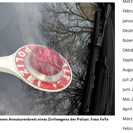
März
Febr
Janu
Deze
Nove
Okto
Sept
Augu
Juli 
Juni 
Mai 
April
März
 einem Armaturenbrett eines Zivilwagens der Polizei. Foto: FoTe
Febr