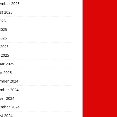
ember 2025
st 2025
2025
2025
2025
 2025
 2025
uar 2025
ar 2025
mber 2024
mber 2024
ber 2024
ember 2024
st 2024