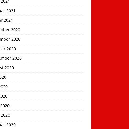
 2021
uar 2021
ar 2021
mber 2020
mber 2020
ber 2020
ember 2020
st 2020
2020
2020
2020
 2020
 2020
uar 2020