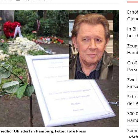
Erhö
Öjen
In Bi
besc
Zeuge
Hamb
Große
Pers
Zwei 
Einsa
Schr
der 
300.
Hamb
Somm
riedhof Ohlsdorf in Hamburg. Fotos: FoTe Press
„Pfef