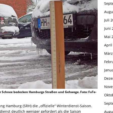
Sept
Augu
Juli 
Juni 
Mai 
April
März
Febr
Janu
Deze
Nove
r Schnee bedecken Hamburgs Straßen und Gehwege. Foto: FoTe-
Okto
Sept
ung Hamburg (SRH) die „offizielle“ Winterdienst-Saison.
dienst deutlich weniger gefordert als die Saison
Augu