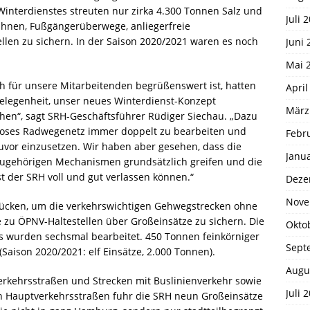
Winterdienstes streuten nur zirka 4.300 Tonnen Salz und
Juli 
hnen, Fußgängerüberwege, anliegerfreie
len zu sichern. In der Saison 2020/2021 waren es noch
Juni 
Mai 
h für unsere Mitarbeitenden begrüßenswert ist, hatten
April
elegenheit, unser neues Winterdienst-Konzept
März
hen“, sagt SRH-Geschäftsführer Rüdiger Siechau. „Dazu
enloses Radwegenetz immer doppelt zu bearbeiten und
Febr
uvor einzusetzen. Wir haben aber gesehen, dass die
Janu
gehörigen Mechanismen grundsätzlich greifen und die
 der SRH voll und gut verlassen können.“
Deze
Nove
rücken, um die verkehrswichtigen Gehwegstrecken ohne
 zu ÖPNV-Haltestellen über Großeinsätze zu sichern. Die
Okto
 wurden sechsmal bearbeitet. 450 Tonnen feinkörniger
Sept
aison 2020/2021: elf Einsätze, 2.000 Tonnen).
Augu
rkehrsstraßen und Strecken mit Buslinienverkehr sowie
Juli 
n Hauptverkehrsstraßen fuhr die SRH neun Großeinsätze