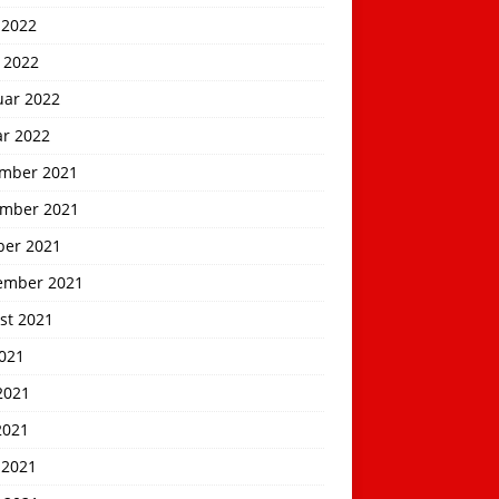
 2022
 2022
uar 2022
ar 2022
mber 2021
mber 2021
ber 2021
ember 2021
st 2021
2021
2021
2021
 2021