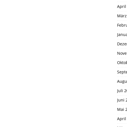
April
März
Febr
Janu
Deze
Nove
Okto
Sept
Augu
Juli 
Juni 
Mai 
April