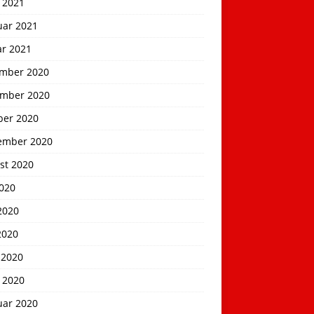
 2021
uar 2021
ar 2021
mber 2020
mber 2020
ber 2020
ember 2020
st 2020
2020
2020
2020
 2020
 2020
uar 2020