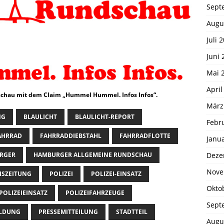
Sept
Augu
Juli 
Juni 
Mai 
April
chau mit dem Claim „Hummel Hummel. Infos Infos“.
März
NG
BLAULICHT
BLAULICHT-REPORT
Febr
AHRRAD
FAHRRADDIEBSTAHL
FAHRRADFLOTTE
Janu
Deze
RGER
HAMBURGER ALLGEMEINE RUNDSCHAU
Nove
ISZEITUNG
POLIZEI
POLIZEI-EINSATZ
Okto
POLIZEIEINSATZ
POLIZEIFAHRZEUGE
Sept
ELDUNG
PRESSEMITTEILUNG
STADTTEIL
Augu