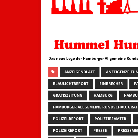
Das neue Logo der Hamburger Allgemeine Runds
ANZEIGENBLATT
ANZEIGENZEITU
BLAULICHTREPORT
EINBRECHER
F
GRATISZEITUNG
HAMBURG
HAMBU
HAMBURGER ALLGEMEINE RUNDSCHAU. GRAT
POLIZEI-REPORT
POLIZEIBEAMTER
POLIZEIREPORT
PRESSE
PRESSEM