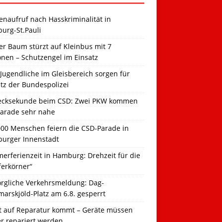
naufruf nach Hasskriminalität in
urg-St.Pauli
r Baum stürzt auf Kleinbus mit 7
onen – Schutzengel im Einsatz
Jugendliche im Gleisbereich sorgen für
tz der Bundespolizei
ecksekunde beim CSD: Zwei PKW kommen
Parade sehr nahe
000 Menschen feiern die CSD-Parade in
urger Innenstadt
erferienzeit in Hamburg: Drehzeit für die
ferkörner“
orgliche Verkehrsmeldung: Dag-
arskjöld-Platz am 6.8. gesperrt
t auf Reparatur kommt – Geräte müssen
er repariert werden