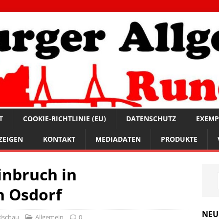
T
COOKIE-RICHTLINIE (EU)
DATENSCHUTZ
EXEMP
ZEIGEN
KONTAKT
MEDIADATEN
PRODUKTE
inbruch in
n Osdorf
NEU
dschau
Allgemein
0