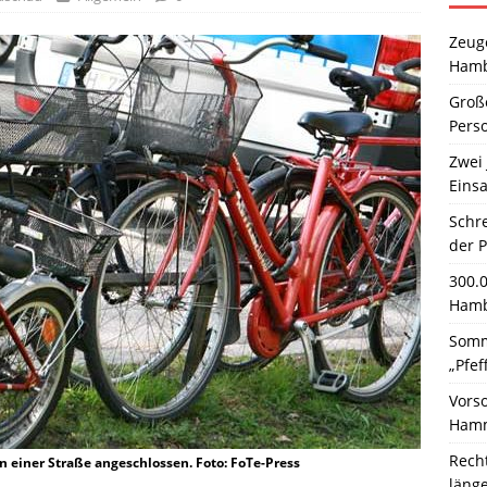
Zeuge
Hamb
Große
Pers
Zwei 
Einsa
Schr
der 
300.
Hamb
Somm
„Pfef
Vors
Hamm
Rech
 einer Straße angeschlossen. Foto: FoTe-Press
läng