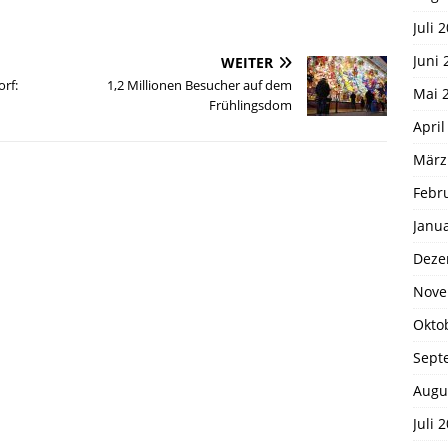
Juli 
Juni 
WEITER
rf:
1,2 Millionen Besucher auf dem
Mai 
Frühlingsdom
April
März
Febr
Janu
Deze
Nove
Okto
Sept
Augu
Juli 