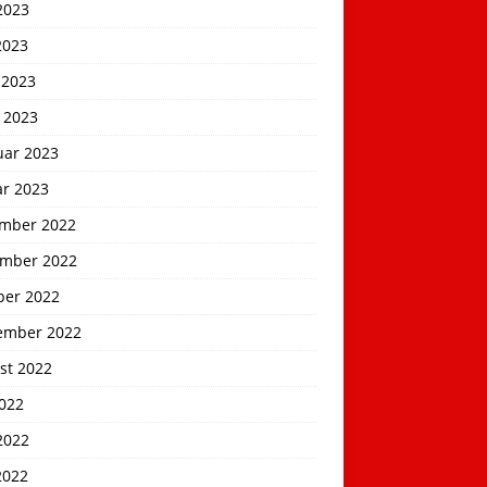
2023
2023
 2023
 2023
uar 2023
ar 2023
mber 2022
mber 2022
ber 2022
ember 2022
st 2022
2022
2022
2022