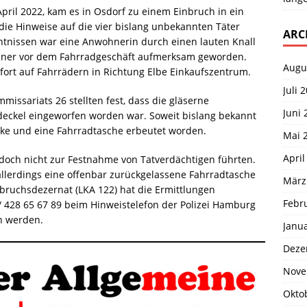
ril 2022, kam es in Osdorf zu einem Einbruch in ein
 die Hinweise auf die vier bislang unbekannten Täter
ARC
tnissen war eine Anwohnerin durch einen lauten Knall
nner vor dem Fahrradgeschäft aufmerksam geworden.
Augu
ofort auf Fahrrädern in Richtung Elbe Einkaufszentrum.
Juli 
mmissariats 26 stellten fest, dass die gläserne
Juni 
deckel eingeworfen worden war. Soweit bislang bekannt
ike und eine Fahrradtasche erbeutet worden.
Mai 
April
och nicht zur Festnahme von Tatverdächtigen führten.
 allerdings eine offenbar zurückgelassene Fahrradtasche
März
nbruchsdezernat (LKA 122) hat die Ermittlungen
Febr
428 65 67 89 beim Hinweistelefon der Polizei Hamburg
en werden.
Janu
Deze
Nove
Okto