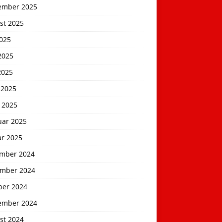
ember 2025
st 2025
2025
2025
2025
 2025
 2025
uar 2025
ar 2025
mber 2024
mber 2024
ber 2024
ember 2024
st 2024