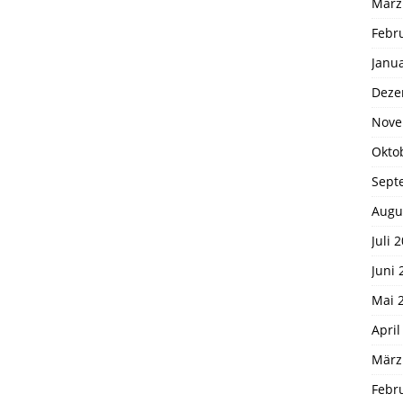
März
Febr
Janu
Deze
Nove
Okto
Sept
Augu
Juli 
Juni 
Mai 
April
März
Febr