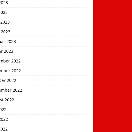
2023
2023
 2023
 2023
uar 2023
ar 2023
mber 2022
mber 2022
ber 2022
ember 2022
st 2022
2022
2022
2022