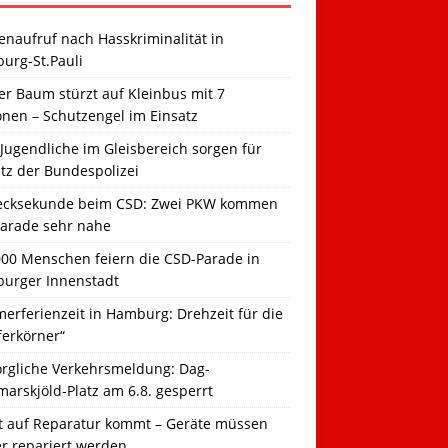
naufruf nach Hasskriminalität in
urg-St.Pauli
r Baum stürzt auf Kleinbus mit 7
onen – Schutzengel im Einsatz
Jugendliche im Gleisbereich sorgen für
tz der Bundespolizei
ecksekunde beim CSD: Zwei PKW kommen
Parade sehr nahe
000 Menschen feiern die CSD-Parade in
urger Innenstadt
erferienzeit in Hamburg: Drehzeit für die
ferkörner“
orgliche Verkehrsmeldung: Dag-
arskjöld-Platz am 6.8. gesperrt
t auf Reparatur kommt – Geräte müssen
er repariert werden