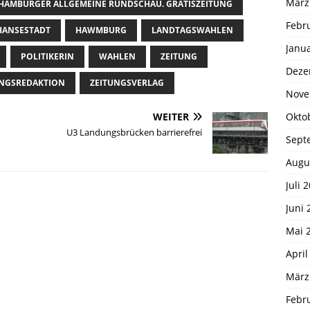
März
HAMBURGER ALLGEMEINE RUNDSCHAU. GRATISZEITUNG
Febr
HANSESTADT
HAWMBURG
LANDTAGSWAHLEN
Janu
POLITIKERIN
WAHLEN
ZEITUNG
Deze
UNGSREDAKTION
ZEITUNGSVERLAG
Nove
Okto
WEITER
U3 Landungsbrücken barrierefrei
Sept
Augu
Juli 
Juni 
Mai 
April
März
Febr