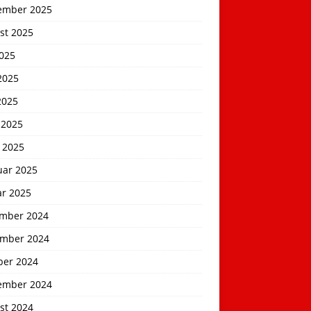
ember 2025
st 2025
2025
2025
2025
 2025
 2025
uar 2025
ar 2025
mber 2024
mber 2024
ber 2024
ember 2024
st 2024