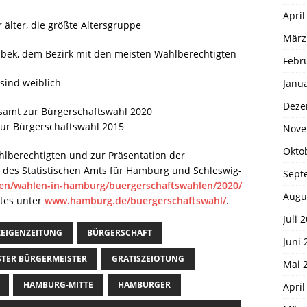
April
 älter, die größte Altersgruppe
März
bek, dem Bezirk mit den meisten Wahlberechtigten
Febr
sind weiblich
Janu
Deze
samt zur Bürgerschaftswahl 2020
 zur Bürgerschaftswahl 2015
Nove
Okto
hlberechtigten und zur Präsentation der
e des Statistischen Amts für Hamburg und Schleswig-
Sept
len/wahlen-in-hamburg/buergerschaftswahlen/2020/
Augu
tes unter
www.hamburg.de/buergerschaftswahl/
.
Juli 
EIGENZEITUNG
BÜRGERSCHAFT
Juni 
STER BÜRGERMEISTER
GRATISZEIOTUNG
Mai 
HAMBURG-MITTE
HAMBURGER
April