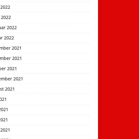
 2022
 2022
uar 2022
ar 2022
mber 2021
mber 2021
ber 2021
ember 2021
st 2021
2021
2021
2021
 2021