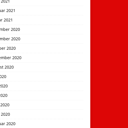
 2021
uar 2021
ar 2021
mber 2020
mber 2020
ber 2020
ember 2020
st 2020
2020
2020
2020
 2020
 2020
uar 2020