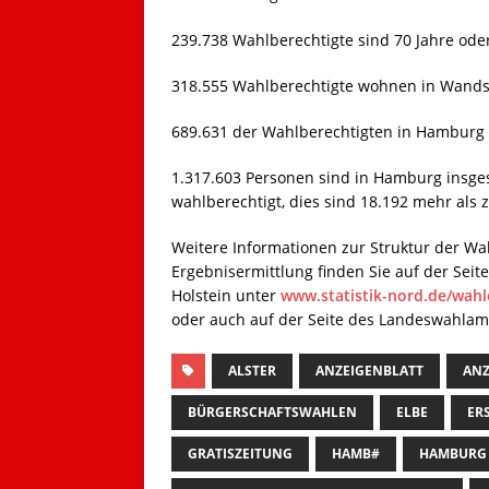
239.738 Wahlberechtigte sind 70 Jahre oder
318.555 Wahlberechtigte wohnen in Wands
689.631 der Wahlberechtigten in Hamburg 
1.317.603 Personen sind in Hamburg insge
wahlberechtigt, dies sind 18.192 mehr als
Weitere Informationen zur Struktur der Wa
Ergebnisermittlung finden Sie auf der Seit
Holstein unter
www.statistik-nord.de/wah
oder auch auf der Seite des Landeswahlam
ALSTER
ANZEIGENBLATT
ANZ
BÜRGERSCHAFTSWAHLEN
ELBE
ER
GRATISZEITUNG
HAMB#
HAMBURG