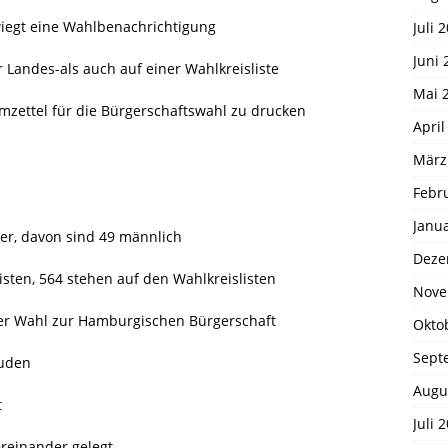
 wiegt eine Wahlbenachrichtigung
Juli 
Juni 
 Landes-als auch auf einer Wahlkreisliste
Mai 
mzettel für die Bürgerschaftswahl zu drucken
April
März
Febr
Janu
ter, davon sind 49 männlich
Deze
sten, 564 stehen auf den Wahlkreislisten
Nove
er Wahl zur Hamburgischen Bürgerschaft
Okto
Sept
äuden
Augu
t
Juli 
ereinander gelegt