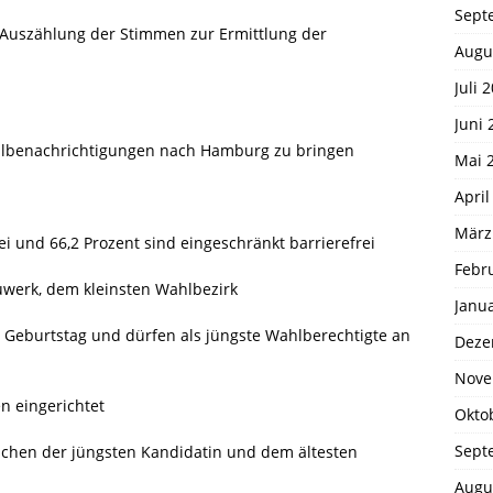
Sept
 Auszählung der Stimmen zur Ermittlung der
Augu
Juli 
Juni 
hlbenachrichtigungen nach Hamburg zu bringen
Mai 
April
März
ei und 66,2 Prozent sind eingeschränkt barrierefrei
Febr
uwerk, dem kleinsten Wahlbezirk
Janu
. Geburtstag und dürfen als jüngste Wahlberechtigte an
Deze
Nove
n eingerichtet
Okto
Sept
ischen der jüngsten Kandidatin und dem ältesten
Augu