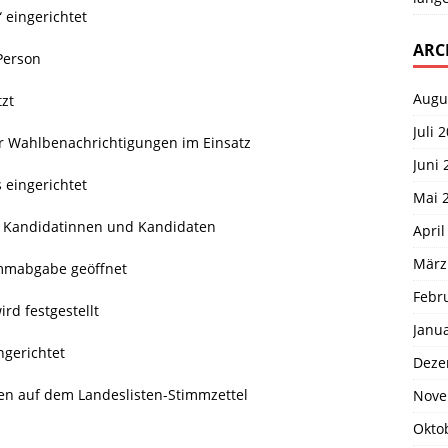
 eingerichtet
ARC
Person
Augu
zt
Juli 
r Wahlbenachrichtigungen im Einsatz
Juni 
 eingerichtet
Mai 
en Kandidatinnen und Kandidaten
April
März
immabgabe geöffnet
Febr
rd festgestellt
Janu
ngerichtet
Deze
en auf dem Landeslisten-Stimmzettel
Nove
Okto