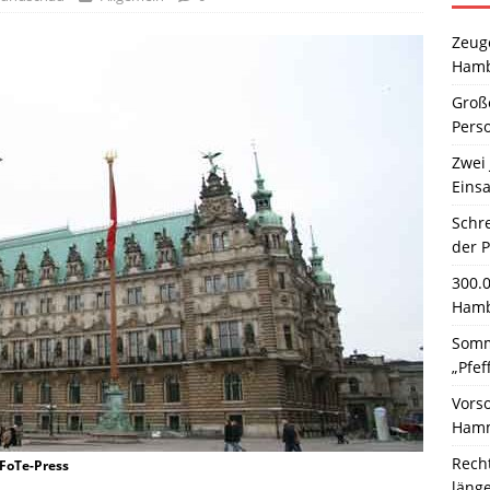
Zeuge
Hamb
Große
Pers
Zwei 
Einsa
Schr
der 
300.
Hamb
Somm
„Pfef
Vors
Hamm
Rech
 FoTe-Press
läng