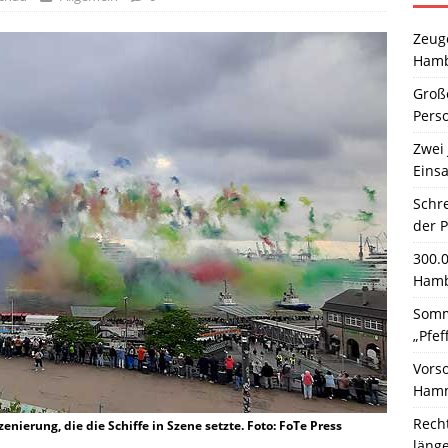
Zeuge
Hamb
Große
Pers
Zwei 
Einsa
Schr
der 
300.
Hamb
Somm
„Pfef
Vors
Hamm
Rech
ierung, die die Schiffe in Szene setzte. Foto: FoTe Press
läng