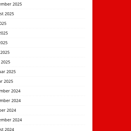
ember 2025
st 2025
2025
2025
2025
 2025
 2025
uar 2025
ar 2025
mber 2024
mber 2024
ber 2024
ember 2024
st 2024