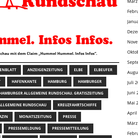
März
Febr
Janu
Deze
Nove
Okto
chau mit dem Claim „Hummel Hummel. Infos Infos“.
Sept
ENBLATT
ANZEIGENZEITUNG
ELBE
ELBEUFER
Augu
T
HAFENKANTE
HAMBURG
HAMBURGER
Juli 
Juni 
HAMBURGER ALLGEMEINE RUNDSCHAU. GRATISZEITUNG
Mai 
LLGEMEINE RUNDSCHAU
KREUZFAHRTSCHIFFE
April
AZIN
MONATSZEITUNG
PRESSE
März
PRESSEMELDUNG
PRESSEMITTEILUNG
Febr