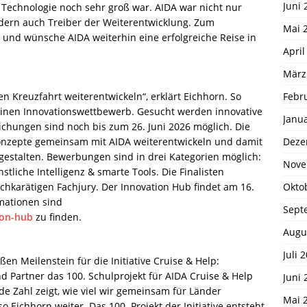
Juni 
 Technologie noch sehr groß war. AIDA war nicht nur
ndern auch Treiber der Weiterentwicklung. Zum
Mai 
h und wünsche AIDA weiterhin eine erfolgreiche Reise in
April
März
Febr
n Kreuzfahrt weiterentwickeln“, erklärt Eichhorn. So
 einen Innovationswettbewerb. Gesucht werden innovative
Janu
eichungen sind noch bis zum 26. Juni 2026 möglich. Die
Deze
nzepte gemeinsam mit AIDA weiterentwickeln und damit
gestalten. Bewerbungen sind in drei Kategorien möglich:
Nove
tliche Intelligenz & smarte Tools. Die Finalisten
Okto
ochkarätigen Fachjury. Der Innovation Hub findet am 16.
rmationen sind
Sept
ion-hub
zu finden.
Augu
Juli 
en Meilenstein für die Initiative Cruise & Help:
Partner das 100. Schulprojekt für AIDA Cruise & Help
Juni 
de Zahl zeigt, wie viel wir gemeinsam für Länder
Mai 
so Eichhorn weiter. Das 100. Projekt der Initiative entsteht