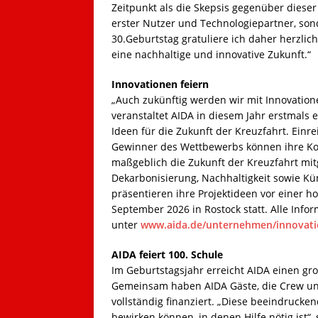
Zeitpunkt als die Skepsis gegenüber dieser
erster Nutzer und Technologiepartner, so
30.Geburtstag gratuliere ich daher herzlic
eine nachhaltige und innovative Zukunft.“
Innovationen feiern
„Auch zukünftig werden wir mit Innovatione
veranstaltet AIDA in diesem Jahr erstmals
Ideen für die Zukunft der Kreuzfahrt. Einr
Gewinner des Wettbewerbs können ihre Ko
maßgeblich die Zukunft der Kreuzfahrt mit
Dekarbonisierung, Nachhaltigkeit sowie Küns
präsentieren ihre Projektideen vor einer h
September 2026 in Rostock statt. Alle Info
unter
www.aida.de/unternehmen/innovat
AIDA feiert 100. Schule
Im Geburtstagsjahr erreicht AIDA einen groß
Gemeinsam haben AIDA Gäste, die Crew und 
vollständig finanziert. „Diese beeindrucken
bewirken können, in denen Hilfe nötig ist“, 