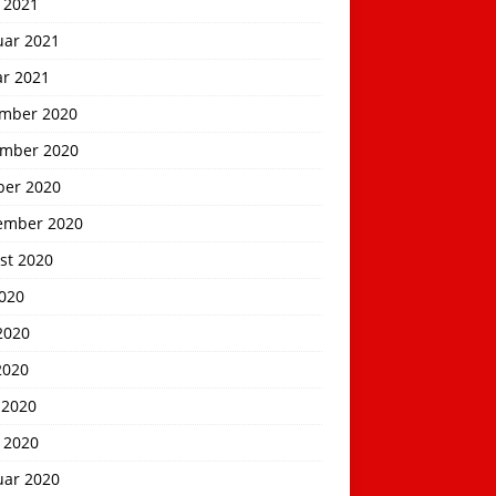
 2021
uar 2021
ar 2021
mber 2020
mber 2020
ber 2020
ember 2020
st 2020
2020
2020
2020
 2020
 2020
uar 2020