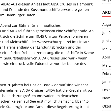
re AIDA: Aus diesem Anlass lädt AIDA Cruises in Hamburg
ns und Freunde der Kussmundschiffe erwartete gestern
ARC
 im Hamburger Hafen.
Augu
Abend zur Bühne für ein nautisches
 und AIDAsol fuhren gemeinsam eine Schiffsparade. Ab
Juli 
 sich die Schiffe um 19:45 Uhr zur Parade formieren
Juni 
 und Kleinschiffe der Wasserschutzpolizei im Einsatz.
ger Hafens entlang der Landungsbrücken und der
Mai 
ine farbenfrohe Inszenierung, die die Schiffe in Szene
April
 im Geburtstagsjahr von AIDA Cruises und war – wenn
 sowie eindrucksvolle Fotomotive vor der Kulisse des
März
Febr
Janu
nen 30 Jahren bei uns an Bord – darauf sind wir sehr
Deze
 Unternehmens AIDA Cruises. „AIDA hat die Kreuzfahrt vor
, hat sich zur größten Innovation im deutschen
Nove
nschen Reisen auf See erst möglich gemacht. Über 1,5
Okto
viele Stammgäste und Fans – diese Begeisterung treibt