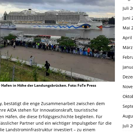
Juli 
Juni 
Mai 
April
März
Febr
Janu
Deze
 Hafen in Höhe der Landungsbrücken. Foto: FoTe Press
Nove
Okto
ty, bestätigt die enge Zusammenarbeit zwischen dem
Sept
e AIDA stehen für Innovationskraft, touristische
Augu
n Häfen, die diese Erfolgsgeschichte begleiten. Für
lässlicher Partner und ein wichtiger Impulsgeber für die
Juli 
ie Landstrominfrastruktur investiert – zu einem