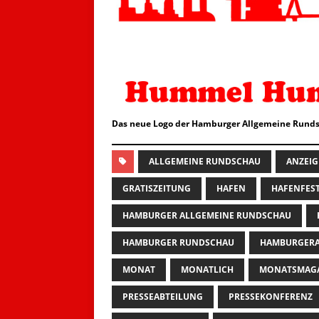
Das neue Logo der Hamburger Allgemeine Runds
ALLGEMEINE RUNDSCHAU
ANZEIG
GRATISZEITUNG
HAFEN
HAFENFES
HAMBURGER ALLGEMEINE RUNDSCHAU
HAMBURGER RUNDSCHAU
HAMBURGERA
MONAT
MONATLICH
MONATSMAG
PRESSEABTEILUNG
PRESSEKONFERENZ