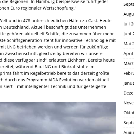
 die Regionen: In Hamburg beispielsweise führt jeder
Sept
lionen Euro regionaler Wertschöpfung.”
Augu
Welt und in 478 unterschiedlichen Häfen zu Gast. Heute
Juli 
n Deutschland. Aktuell beschäftigt das Unternehmen
Juni 
otte gehören aktuell elf Schiffe, die zusammen über mehr
te Schiffsgeneration steht für innovative Technologie mit
Mai 
 mit LNG betrieben werden und werden für zukünftige
April
ein Zwischenschritt, gleichzeitig bereiten wir unsere
ld diese verfügbar sind“, erläutert Eichhorn. Bereits heute
März
bereitet, während Bio‑LNG und Biokraftstoffe im
Febr
rima fährt im Regelbetrieb bereits das derzeit größte
ch durch das Programm AIDA Evolution werden aktuell
Janu
siert – mit intelligenter Technik und für gesteigerte
Deze
Nove
Okto
Sept
Augu