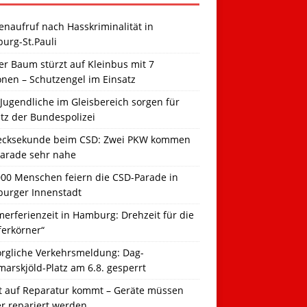
naufruf nach Hasskriminalität in
urg-St.Pauli
r Baum stürzt auf Kleinbus mit 7
onen – Schutzengel im Einsatz
Jugendliche im Gleisbereich sorgen für
tz der Bundespolizei
ecksekunde beim CSD: Zwei PKW kommen
Parade sehr nahe
000 Menschen feiern die CSD-Parade in
urger Innenstadt
erferienzeit in Hamburg: Drehzeit für die
ferkörner“
orgliche Verkehrsmeldung: Dag-
arskjöld-Platz am 6.8. gesperrt
t auf Reparatur kommt – Geräte müssen
er repariert werden