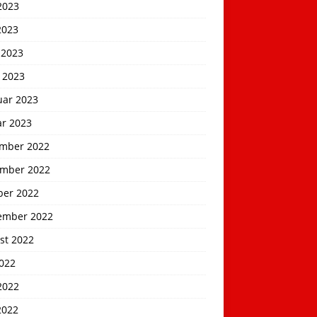
2023
2023
 2023
 2023
uar 2023
ar 2023
mber 2022
mber 2022
ber 2022
ember 2022
st 2022
2022
2022
2022