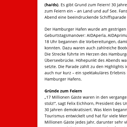
(ha/ds)
. Es gibt Grund zum Feiern! 30 Jah
zum Feiern ein – an Land und auf See. Fa
Abend eine beeindruckende Schiffsparade
Der Hamburger Hafen wurde am gestrigen 
Geburtstagsmanöver: AIDAperla, AIDAprima
18 Uhr begannen die Vorbereitungen, damit
konnten. Dazu waren auch zahlreiche Boote
Die Strecke führte im Herzen des Hambur
Überseebrücke. Höhepunkt des Abends war e
setzte. Die Parade zählt zu den Highlights
auch nur kurz – ein spektakuläres Erlebnis
Hamburger Hafens.
Gründe zum Feiern
„17 Millionen Gäste waren in den vergange
stolz!“, sagt Felix Eichhorn, President des
30 Jahren demokratisiert. Was klein begann
Tourismus entwickelt und hat für viele Me
Millionen Gäste jedes Jahr, darunter sehr 