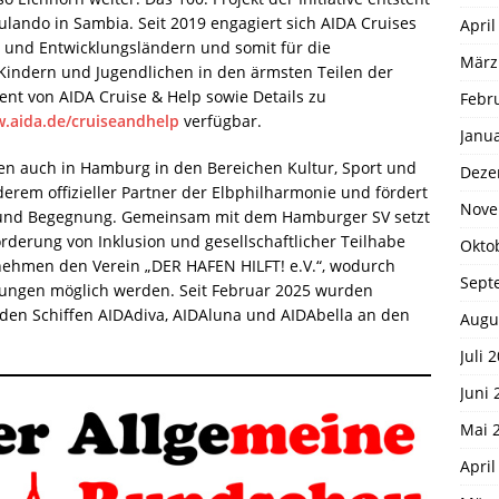
ndo in Sambia. Seit 2019 engagiert sich AIDA Cruises
April
 und Entwicklungsländern und somit für die
März
Kindern und Jugendlichen in den ärmsten Teilen der
nt von AIDA Cruise & Help sowie Details zu
Febr
.aida.de/cruiseandhelp
verfügbar.
Janu
hren auch in Hamburg in den Bereichen Kultur, Sport und
Deze
erem offizieller Partner der Elbphilharmonie und fördert
Nove
lt und Begegnung. Gemeinsam mit dem Hamburger SV setzt
örderung von Inklusion und gesellschaftlicher Teilhabe
Okto
rnehmen den Verein „DER HAFEN HILFT! e.V.“, wodurch
Sept
htungen möglich werden. Seit Februar 2025 wurden
den Schiffen AIDAdiva, AIDAluna und AIDAbella an den
Augu
Juli 
Juni 
Mai 
April