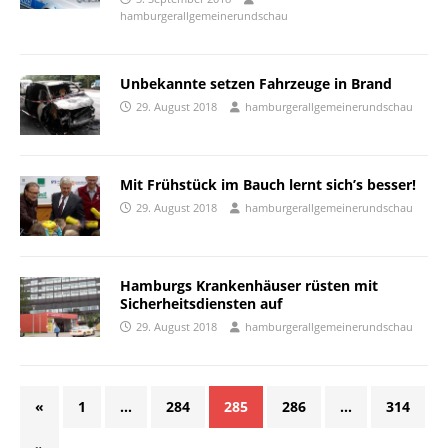
hamburgerallgemeinerundschau
Unbekannte setzen Fahrzeuge in Brand
29. August 2018
hamburgerallgemeinerundschau
Mit Frühstück im Bauch lernt sich’s besser!
29. August 2018
hamburgerallgemeinerundschau
Hamburgs Krankenhäuser rüsten mit
Sicherheitsdiensten auf
29. August 2018
hamburgerallgemeinerundschau
«
1
…
284
285
286
…
314