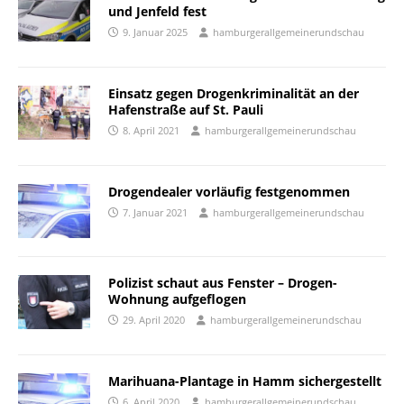
und Jenfeld fest
9. Januar 2025
hamburgerallgemeinerundschau
Einsatz gegen Drogenkriminalität an der
Hafenstraße auf St. Pauli
8. April 2021
hamburgerallgemeinerundschau
Drogendealer vorläufig festgenommen
7. Januar 2021
hamburgerallgemeinerundschau
Polizist schaut aus Fenster – Drogen-
Wohnung aufgeflogen
29. April 2020
hamburgerallgemeinerundschau
Marihuana-Plantage in Hamm sichergestellt
6. April 2020
hamburgerallgemeinerundschau