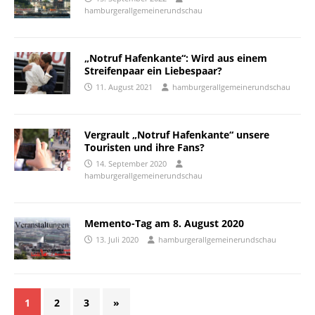
hamburgerallgemeinerundschau
„Notruf Hafenkante“: Wird aus einem
Streifenpaar ein Liebespaar?
11. August 2021
hamburgerallgemeinerundschau
Vergrault „Notruf Hafenkante“ unsere
Touristen und ihre Fans?
14. September 2020
hamburgerallgemeinerundschau
Memento-Tag am 8. August 2020
13. Juli 2020
hamburgerallgemeinerundschau
1
2
3
»