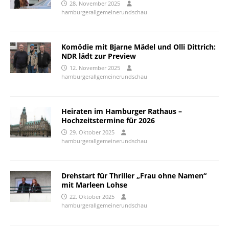
28. November 2025
hamburgerallgemeinerundschau
Komödie mit Bjarne Mädel und Olli Dittrich:
NDR lädt zur Preview
12. November 2025
hamburgerallgemeinerundschau
Heiraten im Hamburger Rathaus –
Hochzeitstermine für 2026
29. Oktober 2025
hamburgerallgemeinerundschau
Drehstart für Thriller „Frau ohne Namen“
mit Marleen Lohse
22. Oktober 2025
hamburgerallgemeinerundschau