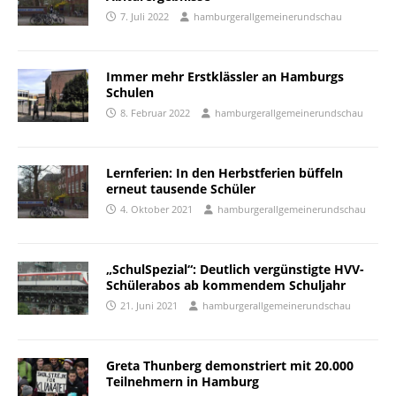
7. Juli 2022
hamburgerallgemeinerundschau
Immer mehr Erstklässler an Hamburgs
Schulen
8. Februar 2022
hamburgerallgemeinerundschau
Lernferien: In den Herbstferien büffeln
erneut tausende Schüler
4. Oktober 2021
hamburgerallgemeinerundschau
„SchulSpezial“: Deutlich vergünstigte HVV-
Schülerabos ab kommendem Schuljahr
21. Juni 2021
hamburgerallgemeinerundschau
Greta Thunberg demonstriert mit 20.000
Teilnehmern in Hamburg