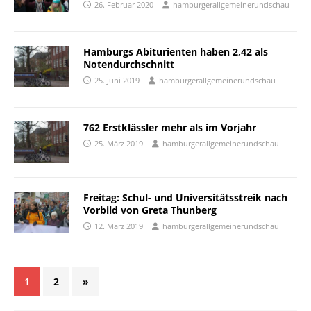
26. Februar 2020
hamburgerallgemeinerundschau
Hamburgs Abiturienten haben 2,42 als
Notendurchschnitt
25. Juni 2019
hamburgerallgemeinerundschau
762 Erstklässler mehr als im Vorjahr
25. März 2019
hamburgerallgemeinerundschau
Freitag: Schul- und Universitätsstreik nach
Vorbild von Greta Thunberg
12. März 2019
hamburgerallgemeinerundschau
1
2
»