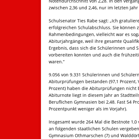
Notendurchschnitt von 2,28. In den vergan
zwischen 2,36 und 2,46, nur im letzten Jah
Schulsenator Ties Rabe sagt: „Ich gratulie
erfolgreichen Schulabschluss. Sie können z
Rahmenbedingungen, vielleicht war es soga
Abiturjahrgänge, weil ihre gesamte Qualifik
Ergebnis, dass sich die Schülerinnen und 
vorbereiten konnten und auch die frühze
waren.“
9.056 von 9.331 Schülerinnen und Schülern
Abiturprüfungen bestanden (97,1 Prozent, V
Prozent) haben die Abiturprüfungen nicht b
Abiturnote liegt in diesem Jahr an Stadtte
Beruflichen Gymnasien bei 2,48. Fast 54 Pro
Prozentpunkt weniger als im Vorjahr).
Insgesamt wurde 264 Mal die Bestnote 1,0 
an folgenden staatlichen Schulen vergeben
Gymnasium Othmarschen (7) und Walddörf