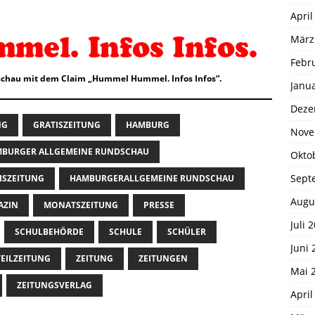
April
März
Febr
chau mit dem Claim „Hummel Hummel. Infos Infos“.
Janu
Deze
NG
GRATISZEITUNG
HAMBURG
Nove
BURGER ALLGEMEINE RUNDSCHAU
Okto
Sept
ISZEITUNG
HAMBURGERALLGEMEINE RUNDSCHAU
Augu
AZIN
MONATSZEITUNG
PRESSE
Juli 
SCHULBEHÖRDE
SCHULE
SCHÜLER
Juni 
EILZEITUNG
ZEITUNG
ZEITUNGEN
Mai 
ZEITUNGSVERLAG
April