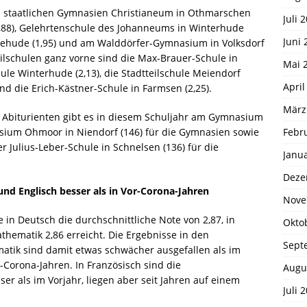
n staatlichen Gymnasien Christianeum in Othmarschen
Juli 
1,88), Gelehrtenschule des Johanneums in Winterhude
Juni 
tehude (1,95) und am Walddörfer-Gymnasium in Volksdorf
teilschulen ganz vorne sind die Max-Brauer-Schule in
Mai 
hule Winterhude (2,13), die Stadtteilschule Meiendorf
April
 und die Erich-Kästner-Schule in Farmsen (2,25).
März
d Abiturienten gibt es in diesem Schuljahr am Gymnasium
Febr
sium Ohmoor in Niendorf (146) für die Gymnasien sowie
 Julius-Leber-Schule in Schnelsen (136) für die
Janu
Deze
nd Englisch besser als in Vor-Corona-Jahren
Nove
 in Deutsch die durchschnittliche Note von 2,87, in
Okto
athematik 2,86 erreicht. Die Ergebnisse in den
Sept
atik sind damit etwas schwächer ausgefallen als im
r-Corona-Jahren. In Französisch sind die
Augu
er als im Vorjahr, liegen aber seit Jahren auf einem
Juli 