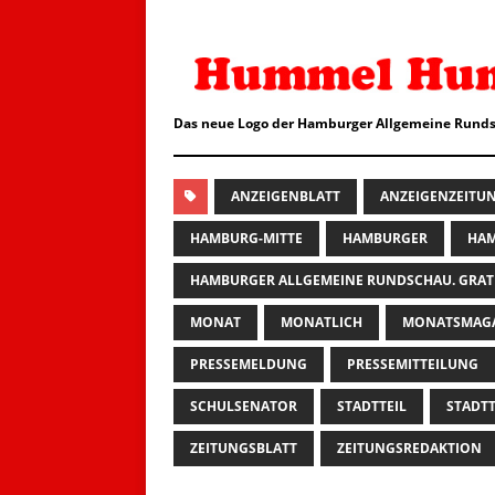
Das neue Logo der Hamburger Allgemeine Runds
ANZEIGENBLATT
ANZEIGENZEITU
HAMBURG-MITTE
HAMBURGER
HAM
HAMBURGER ALLGEMEINE RUNDSCHAU. GRAT
MONAT
MONATLICH
MONATSMAG
PRESSEMELDUNG
PRESSEMITTEILUNG
SCHULSENATOR
STADTTEIL
STADTT
ZEITUNGSBLATT
ZEITUNGSREDAKTION