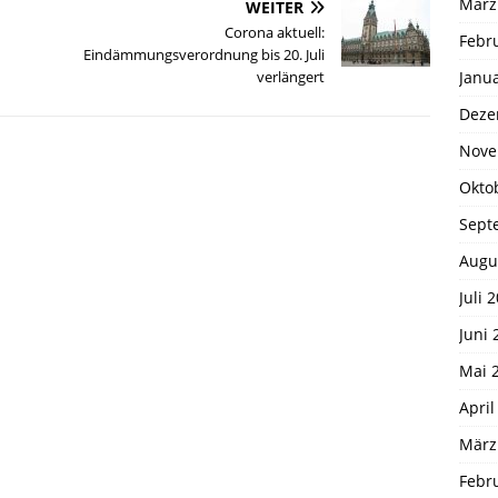
März
WEITER
Corona aktuell:
Febr
Eindämmungsverordnung bis 20. Juli
Janu
verlängert
Deze
Nove
Okto
Sept
Augu
Juli 
Juni 
Mai 
April
März
Febr