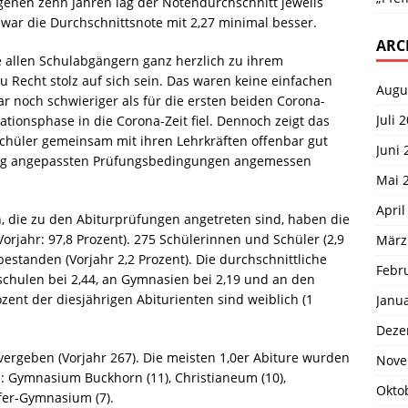
genen zehn Jahren lag der Notendurchschnitt jeweils
r war die Durchschnittsnote mit 2,27 minimal besser.
ARC
re allen Schulabgängern ganz herzlich zu ihrem
u Recht stolz auf sich sein. Das waren keine einfachen
Augu
r noch schwieriger als für die ersten beiden Corona-
Juli 
ationsphase in die Corona-Zeit fiel. Dennoch zeigt das
Schüler gemeinsam mit ihren Lehrkräften offenbar gut
Juni 
itig angepassten Prüfungsbedingungen angemessen
Mai 
April
, die zu den Abiturprüfungen angetreten sind, haben die
orjahr: 97,8 Prozent). 275 Schülerinnen und Schüler (2,9
März
estanden (Vorjahr 2,2 Prozent). Die durchschnittliche
Febr
ilschulen bei 2,44, an Gymnasien bei 2,19 und an den
zent der diesjährigen Abiturienten sind weiblich (1
Janu
Deze
vergeben (Vorjahr 267). Die meisten 1,0er Abiture wurden
Nove
: Gymnasium Buckhorn (11), Christianeum (10),
Okto
er-Gymnasium (7).