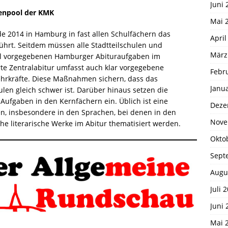
Juni 
benpool der KMK
Mai 
de 2014 in Hamburg in fast allen Schulfächern das
April
ührt. Seitdem müssen alle Stadtteilschulen und
März
ral vorgegebenen Hamburger Abituraufgaben im
erte Zentralabitur umfasst auch klar vorgegebene
Febr
ehrkräfte. Diese Maßnahmen sichern, dass das
Janu
ulen gleich schwer ist. Darüber hinaus setzen die
Aufgaben in den Kernfächern ein. Üblich ist eine
Deze
, insbesondere in den Sprachen, bei denen in den
Nove
he literarische Werke im Abitur thematisiert werden.
Okto
Sept
Augu
Juli 
Juni 
Mai 