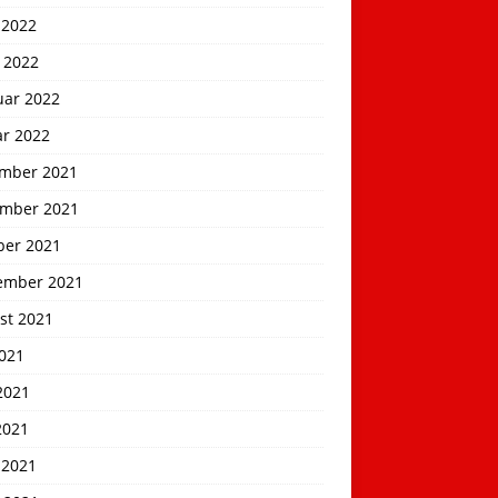
 2022
 2022
uar 2022
ar 2022
mber 2021
mber 2021
ber 2021
ember 2021
st 2021
2021
2021
2021
 2021