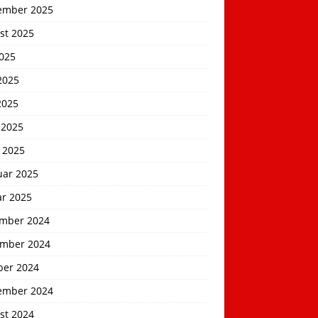
ember 2025
st 2025
2025
2025
2025
 2025
 2025
uar 2025
ar 2025
mber 2024
mber 2024
ber 2024
ember 2024
st 2024