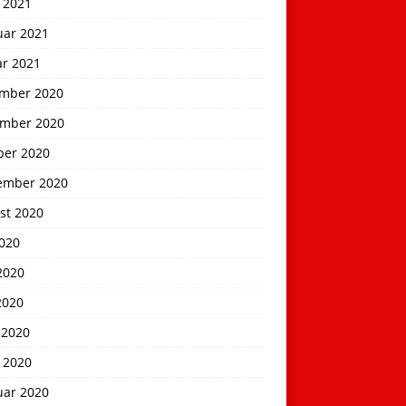
 2021
uar 2021
ar 2021
mber 2020
mber 2020
ber 2020
ember 2020
st 2020
2020
2020
2020
 2020
 2020
uar 2020