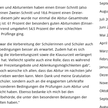
Sept
nen und Abiturienten haben einen Einser-Schnitt (also
Augu
einen Zweier-Schnitt und 18,6 Prozent einen Dreier-
In diesem Jahr wurde nur einmal die Abitur-Gesamtnote
Juli 
ig ist: 61 Prozent der besonders guten Abiturnoten (Einser-
Juni 
während umgekehrt 54,5 Prozent der eher schlechten
Prüflinge ging.
Mai 
April
h war die Vorbereitung der Schülerinnen und Schüler auch
bedingungen besser als erwartet. Zudem hat es sich
März
ig die Vorbereitungszeit sowie die Klausurzeit verlängert
Febr
t. Vielleicht spielte auch eine Rolle, dass es während
ger Freizeitangebote und Ablenkungsmöglichkeiten gab“,
Janu
och wünsche ich allen, dass das Abitur im nächsten Jahr
Deze
rieben werden kann. Mein Dank und meine Gratulation
chüler, sondern auch an die engagierten Lehrkräfte
Nove
 besonderen Bedingungen die Prüfungen zum Abitur und
Okto
icht haben. Ebenso bedanke ich mich bei den
lbehörde, die unter den besonderen Belastungen der
Sept
lten haben.“
Augu