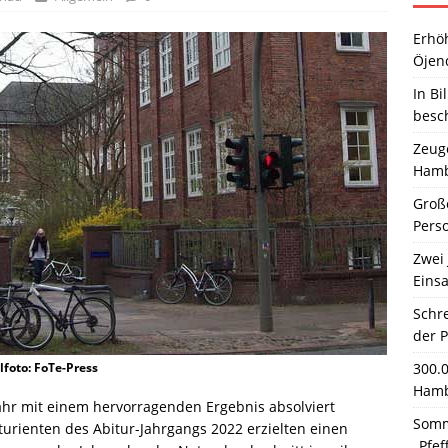
Erhö
Öjen
In Bi
besc
Zeuge
Hamb
Große
Pers
Zwei 
Einsa
Schr
der 
300.
foto: FoTe-Press
Hamb
ahr mit einem hervorragenden Ergebnis absolviert
Somm
turienten des Abitur-Jahrgangs 2022 erzielten einen
„Pfef