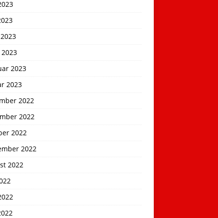
2023
2023
 2023
 2023
uar 2023
ar 2023
mber 2022
mber 2022
ber 2022
ember 2022
st 2022
2022
2022
2022