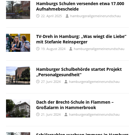
Hamburgs Schulen versenden etwa 17.000
Aufnahmebescheide
22. April 2025
hamburgerallgemeinerundschau
TV-Dreh in Hamburg: „Was wiegt die Liebe“
mit Stefanie Reinsperger
19. August 2024
hamburgerallgemeinerundschau
Hamburger Schulbehörde startet Projekt
„Personalgesundheit“
27. Juni 2024
hamburgerallgemeinerundschau
Dach der Brecht-Schule in Flammen –
Großalarm in Hammerbrook
21. Juni 2024
hamburgerallgemeinerundschau
Schülerzahlen wachsen immens in Hamburg