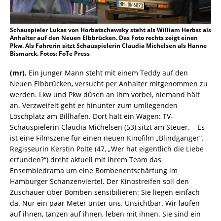
Schauspieler Lukas von Horbatschewsky steht als William Herbst als
Anhalter auf den Neuen Elbbrücken. Das Foto rechts zeigt einen
Pkw. Als Fahrerin sitzt Schauspielerin Claudia Michelsen als Hanne
Bismarck. Fotos: FoTe Press
(mr).
Ein junger Mann steht mit einem Teddy auf den
Neuen Elbbrücken, versucht per Anhalter mitgenommen zu
werden. Lkw und Pkw düsen an ihm vorbei, niemand hält
an. Verzweifelt geht er hinunter zum umliegenden
Löschplatz am Billhafen. Dort hält ein Wagen: TV-
Schauspielerin Claudia Michelsen (53) sitzt am Steuer. – Es
ist eine Filmszene für einen neuen Kinofilm „Blindgänger“.
Regisseurin Kerstin Polte (47, „Wer hat eigentlich die Liebe
erfunden?“) dreht aktuell mit ihrem Team das
Ensembledrama um eine Bombenentschärfung im
Hamburger Schanzenviertel. Der Kinostreifen soll den
Zuschauer über Bomben sensibilieren: Sie liegen einfach
da. Nur ein paar Meter unter uns. Unsichtbar. Wir laufen
auf ihnen, tanzen auf ihnen, leben mit ihnen. Sie sind ein