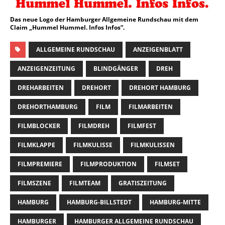
Das neue Logo der Hamburger Allgemeine Rundschau mit dem
Claim „Hummel Hummel. Infos Infos“.
ALLGEMEINE RUNDSCHAU
ANZEIGENBLATT
ANZEIGENZEITUNG
BLINDGÄNGER
DREH
DREHARBEITEN
DREHORT
DREHORT HAMBURG
DREHORTHAMBURG
FILM
FILMARBEITEN
FILMBLOCKER
FILMDREH
FILMFEST
FILMKLAPPE
FILMKULISSE
FILMKULISSEN
FILMPREMIERE
FILMPRODUKTION
FILMSET
FILMSZENE
FILMTEAM
GRATISZEITUNG
HAMBURG
HAMBURG-BILLSTEDT
HAMBURG-MITTE
HAMBURGER
HAMBURGER ALLGEMEINE RUNDSCHAU