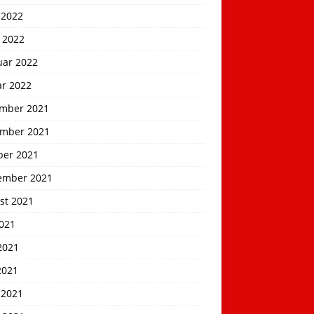
 2022
 2022
uar 2022
ar 2022
mber 2021
mber 2021
ber 2021
ember 2021
st 2021
2021
2021
2021
 2021