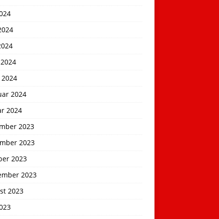
2024
2024
2024
 2024
 2024
uar 2024
ar 2024
mber 2023
mber 2023
ber 2023
ember 2023
st 2023
2023