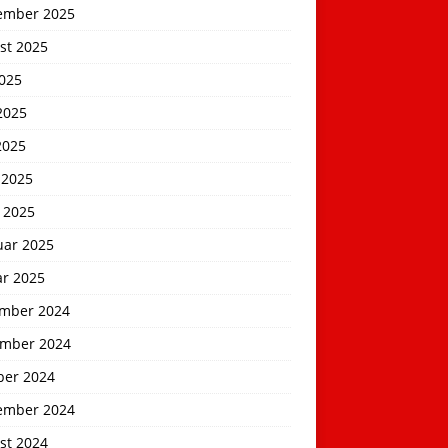
ember 2025
st 2025
2025
2025
2025
 2025
 2025
uar 2025
ar 2025
mber 2024
mber 2024
ber 2024
ember 2024
st 2024