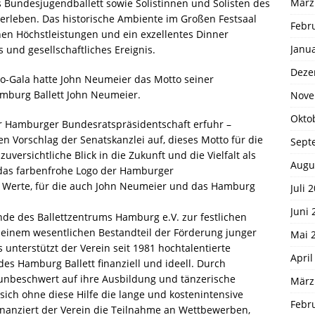
März
s Bundesjugendballett sowie Solistinnen und Solisten des
 erleben. Das historische Ambiente im Großen Festsaal
Febr
en Höchstleistungen und ein exzellentes Dinner
Janu
 und gesellschaftliches Ereignis.
Deze
zo-Gala hatte John Neumeier das Motto seiner
amburg Ballett John Neumeier.
Nove
Okto
er Hamburger Bundesratspräsidentschaft erfuhr –
en Vorschlag der Senatskanzlei auf, dieses Motto für die
Sept
versichtliche Blick in die Zukunft und die Vielfalt als
Augu
e das farbenfrohe Logo der Hamburger
d Werte, für die auch John Neumeier und das Hamburg
Juli 
Juni 
nde des Ballettzentrums Hamburg e.V. zur festlichen
zu einem wesentlichen Bestandteil der Förderung junger
Mai 
 unterstützt der Verein seit 1981 hochtalentierte
April
es Hamburg Ballett finanziell und ideell. Durch
h unbeschwert auf ihre Ausbildung und tänzerische
März
 sich ohne diese Hilfe die lange und kostenintensive
Febr
finanziert der Verein die Teilnahme an Wettbewerben,