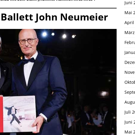
Juni 
Mai 
Ballett John Neumeier
April
März
Febr
Janu
Deze
Nove
Okto
Sept
Augu
Juli 
Juni 
Mai 