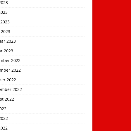
2023
2023
 2023
 2023
uar 2023
ar 2023
mber 2022
mber 2022
ber 2022
ember 2022
st 2022
2022
2022
2022