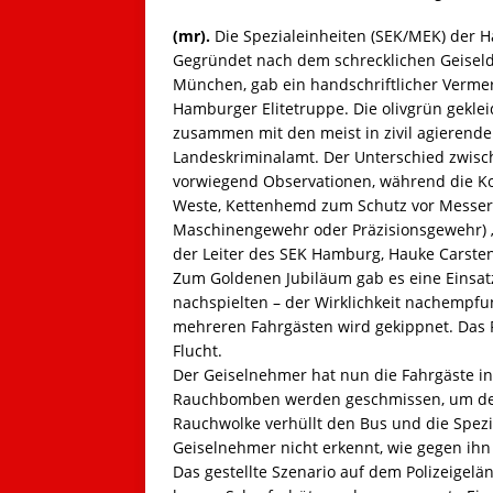
(mr).
Die Spezialeinheiten (SEK/MEK) der H
Gegründet nach dem schrecklichen Geiseld
München, gab ein handschriftlicher Verm
Hamburger Elitetruppe. Die olivgrün gekl
zusammen mit den meist in zivil agierend
Landeskriminalamt. Der Unterschied zwi
vorwiegend Observationen, während die Ko
Weste, Kettenhemd zum Schutz vor Messera
Maschinengewehr oder Präzisionsgewehr) „
der Leiter des SEK Hamburg, Hauke Carste
Zum Goldenen Jubiläum gab es eine Einsat
nachspielten – der Wirklichkeit nachempf
mehreren Fahrgästen wird gekippnet. Das 
Flucht.
Der Geiselnehmer hat nun die Fahrgäste i
Rauchbomben werden geschmissen, um den
Rauchwolke verhüllt den Bus und die Spezia
Geiselnehmer nicht erkennt, wie gegen ihn
Das gestellte Szenario auf dem Polizeigelä