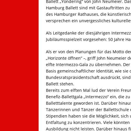
Ballett „Yondering“ von John Neumeier. Da
Hamburg Ballett sind mit Gastauftritten zu
des Hamburger Rathauses, die künstlerisch
versprechen ein unvergessliches kulturelles
Als Leitgedanke der diesjährigen Intermez
Jubiläumsspielzeit vorgesehen: 50 Jahre H
Als er von den Planungen für das Motto d
„Horizonte öffnen“ –, griff John Neumeier d
elfte Intermezzo-Gala zu übernehmen. Der zu
Basis gemeinschaftlicher Identität, wie si
Bundesratspräsidentschaft ausdrückt, sin
Ballett stehen.
Bereits zum elften Mal lud der Verein Freu
Benefiz-Ballettgala „Intermezzo“ ein, die 
Balletttalente geworden ist. Darüber hinaus
Tänzerinnen und Tänzer der Ballettschule d
Stipendien haben sie die Möglichkeit, sic
Entfaltung zu konzentrieren. Viele könnten
Ausbildung nicht leisten. Darüber hinaus 