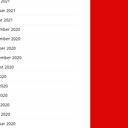
 2021
uar 2021
ar 2021
mber 2020
mber 2020
ber 2020
ember 2020
st 2020
2020
2020
2020
 2020
 2020
uar 2020