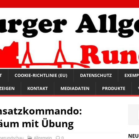
T
COOKIE-RICHTLINIE (EU)
DATENSCHUTZ
EXEMP
ZEIGEN
KONTAKT
MEDIADATEN
PRODUKTE
einsatzkommando:
iläum mit Übung
NEU
nerundschau
Allgemein
0