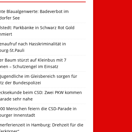
hte Blaualgenwerte: Badeverbot im
dorfer See
llstedt: Parkbänke in Schwarz Rot Gold
hmiert
naufruf nach Hasskriminalität in
urg-St.Pauli
r Baum stürzt auf Kleinbus mit 7
onen – Schutzengel im Einsatz
Jugendliche im Gleisbereich sorgen für
tz der Bundespolizei
ecksekunde beim CSD: Zwei PKW kommen
Parade sehr nahe
000 Menschen feiern die CSD-Parade in
urger Innenstadt
erferienzeit in Hamburg: Drehzeit für die
ferkörner“