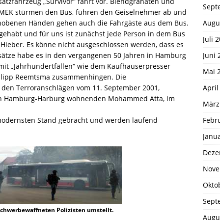
satzfahrzeug „Survivor“ fährt vor. Blendgranaten und
Sept
EK stürmen den Bus, führen den Geiselnehmer ab und
Augu
 erhobenen Händen gehen auch die Fahrgäste aus dem Bus.
gehabt und für uns ist zunächst jede Person in dem Bus
Juli 
an Hieber. Es könne nicht ausgeschlossen werden, dass es
Juni 
nsätze habe es in den vergangenen 50 Jahren in Hamburg
 mit „Jahrhundertfällen“ wie dem Kaufhauserpresser
Mai 
Philipp Reemtsma zusammenhingen. Die
April
h den Terroranschlägen vom 11. September 2001,
n in Hamburg-Harburg wohnenden Mohammed Atta, im
März
Febr
modernsten Stand gebracht und werden laufend
Janu
Deze
Nove
Okto
Sept
schwerbewaffneten Polizisten umstellt.
Augu