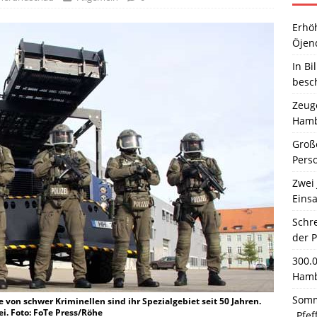
Erhö
Öjen
In Bi
besc
Zeuge
Hamb
Große
Pers
Zwei 
Einsa
Schr
der 
300.
Hamb
Somm
on schwer Kriminellen sind ihr Spezialgebiet seit 50 Jahren.
i. Foto: FoTe Press/Röhe
„Pfef