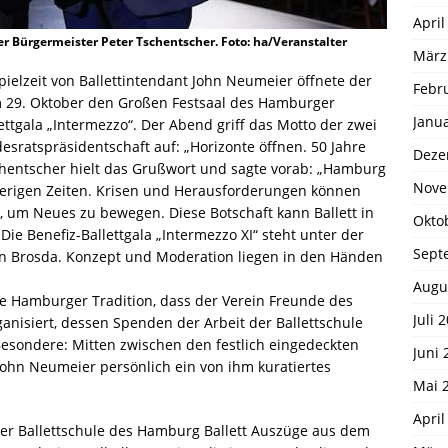
April
r Bürgermeister Peter Tschentscher. Foto: ha/Veranstalter
März
pielzeit von Ballettintendant John Neumeier öffnete der
Febr
m 29. Oktober den Großen Festsaal des Hamburger
Janu
lettgala „Intermezzo“. Der Abend griff das Motto der zwei
ratspräsidentschaft auf: „Horizonte öffnen. 50 Jahre
Deze
chentscher hielt das Grußwort und sagte vorab: „Hamburg
Nove
erigen Zeiten. Krisen und Herausforderungen können
, um Neues zu bewegen. Diese Botschaft kann Ballett in
Okto
e Benefiz-Ballettgala „Intermezzo XI“ steht unter der
Sept
en Brosda. Konzept und Moderation liegen in den Händen
Augu
zte Hamburger Tradition, dass der Verein Freunde des
Juli 
ganisiert, dessen Spenden der Arbeit der Ballettschule
sondere: Mitten zwischen den festlich eingedeckten
Juni 
John Neumeier persönlich ein von ihm kuratiertes
Mai 
April
der Ballettschule des Hamburg Ballett Auszüge aus dem