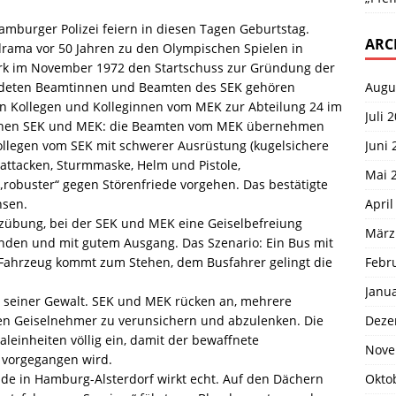
amburger Polizei feiern in diesen Tagen Geburtstag.
ARC
rama vor 50 Jahren zu den Olympischen Spielen in
erk im November 1972 den Startschuss zur Gründung der
Augu
eideten Beamtinnen und Beamten des SEK gehören
en Kollegen und Kolleginnen vom MEK zur Abteilung 24 im
Juli 
schen SEK und MEK: die Beamten vom MEK übernehmen
Juni 
llegen vom SEK mit schwerer Ausrüstung (kugelsichere
ttacken, Sturmmaske, Helm und Pistole,
Mai 
robuster“ gegen Störenfriede vorgehen. Das bestätigte
April
nsen.
zübung, bei der SEK und MEK eine Geiselbefreiung
März
unden und mit gutem Ausgang. Das Szenario: Ein Bus mit
Febr
Fahrzeug kommt zum Stehen, dem Busfahrer gelingt die
Janu
n seiner Gewalt. SEK und MEK rücken an, mehrere
Deze
 Geiselnehmer zu verunsichern und abzulenken. Die
leinheiten völlig ein, damit der bewaffnete
Nove
 vorgegangen wird.
Okto
nde in Hamburg-Alsterdorf wirkt echt. Auf den Dächern